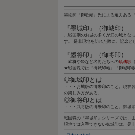
墨絵師『御歌頭』氏
による迫力ある
『墨城印』（御城印）
…
戦国期のお城の多くが幻の城
とな
す。 是非現地を訪れた際に、記念と
『墨将印』（御将印）
…武将や姫など
名将たちへの
鎮魂歌
★戦国魂では
『御城印帳』『御城印
◎御城印とは
・・・
お城版の御朱印
のこと。現在
の楽しみ方がある。
◎御将印とは
・・・
武将版の御朱印
のこと。御城
戦国魂の
『墨城印』シリーズ
では、
現地では入手できない
御城印
は、是