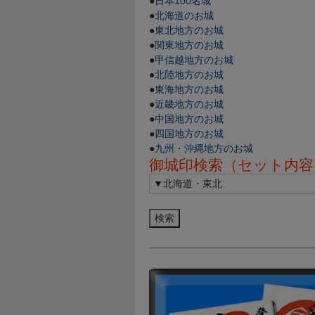
●
日本100名城
●
北海道のお城
●
東北地方のお城
●
関東地方のお城
●
甲信越地方のお城
●
北陸地方のお城
●
東海地方のお城
●
近畿地方のお城
●
中国地方のお城
●
四国地方のお城
●
九州・沖縄地方のお城
御城印検索（セット内容