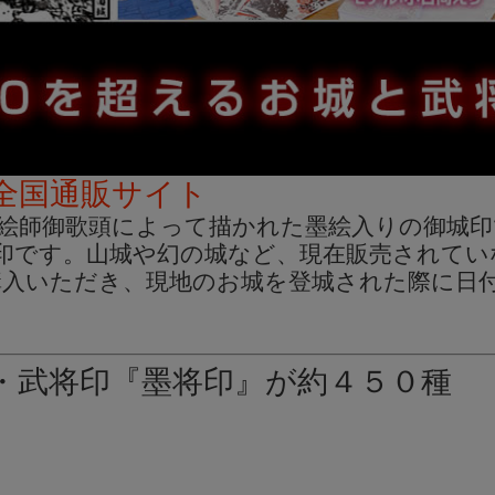
全国通販サイト
絵師御歌頭によって描かれた墨絵入りの御城印
城印です。山城や幻の城など、現在販売されて
購入いただき、現地のお城を登城された際に日
・武将印『墨将印』が約４５０種
』