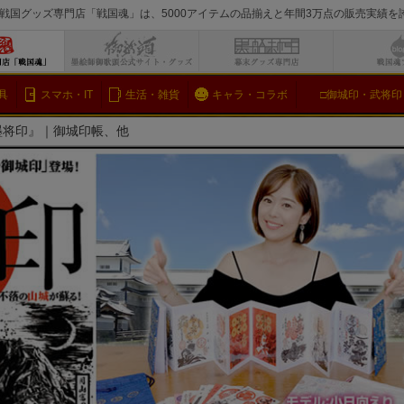
戦国グッズ専門店「戦国魂」は、5000アイテムの品揃えと年間3万点の販売実績
検索
具
スマホ・IT
生活・雑貨
キャラ・コラボ
□御城印・武将印
墨将印』｜御城印帳、他