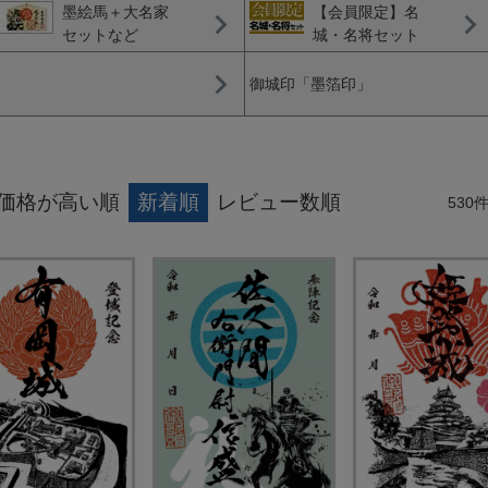
墨絵馬＋大名家
【会員限定】名
セットなど
城・名将セット
御城印「墨箔印」
価格が高い順
新着順
レビュー数順
530