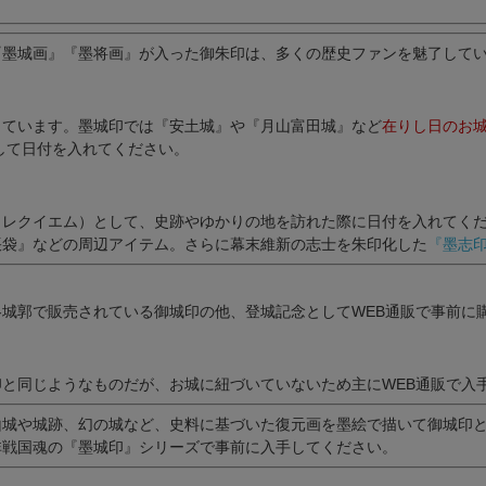
『墨城画』『墨将画』
が入った御朱印は、多くの歴史ファンを魅了して
っています。墨城印では『安土城』や『月山富田城』など
在りし日のお
して日付を入れてください。
（レクイエム）として、史跡やゆかりの地を訪れた際に日付を入れてく
帳袋』
などの周辺アイテム。さらに幕末維新の志士を朱印化した
『墨志
各城郭で販売されている御城印の他、
登城記念
としてWEB通販で事前に
印と同じようなものだが、お城に紐づいていないため主に
WEB通販
で入
山城や城跡、幻の城など、史料に基づいた復元画を
墨絵
で描いて御城印
非戦国魂の『墨城印』シリーズで事前に入手してください。