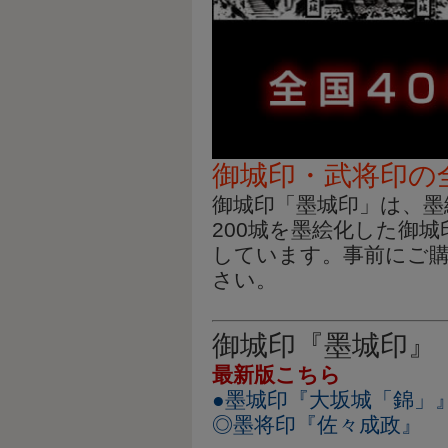
御城印・武将印の
御城印「墨城印」は、墨
200城を墨絵化した御
しています。事前にご
さい。
御城印『墨城印』
最新版こちら
●墨城印『大坂城「錦」
◎墨将印『佐々成政』