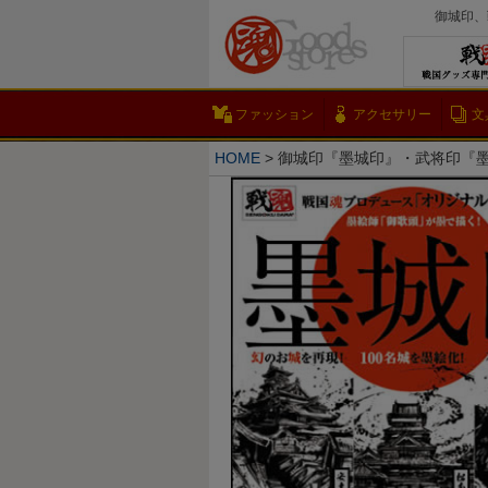
御城印、
ファッション
アクセサリー
文
HOME
御城印『墨城印』・武将印『