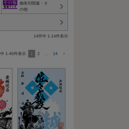
御朱印関連・そ
の他
14
件中
1
-
14
件表示
件中
1
-
40
件表示
1
2
…
14