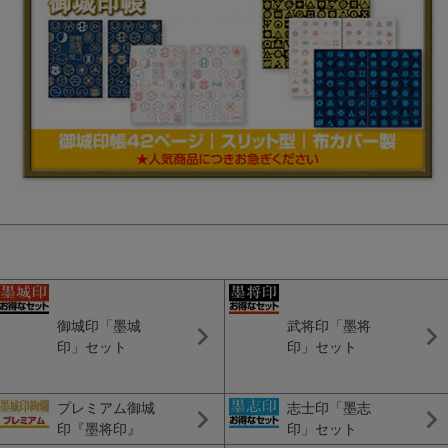
御城印「墨城
武将印「墨将
印」セット
印」セット
プレミアム御城
志士印「墨志
印『墨将印』
印」セット