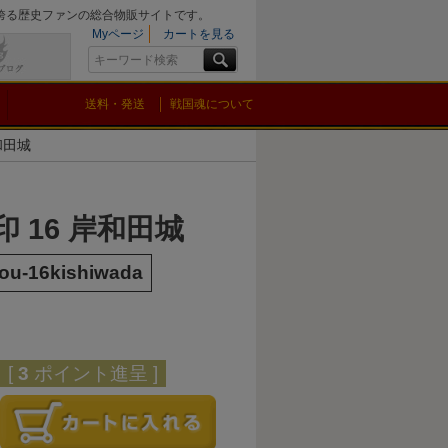
を誇る歴史ファンの総合物販サイトです。
Myページ
カートを見る
送料・発送
戦国魂について
和田城
印 16 岸和田城
ou-16kishiwada
[
3
ポイント進呈 ]