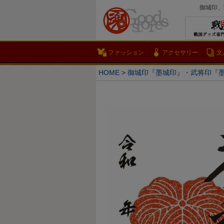
御城印、
ファッション
アクセサリー
文
HOME
御城印『墨城印』・武将印『