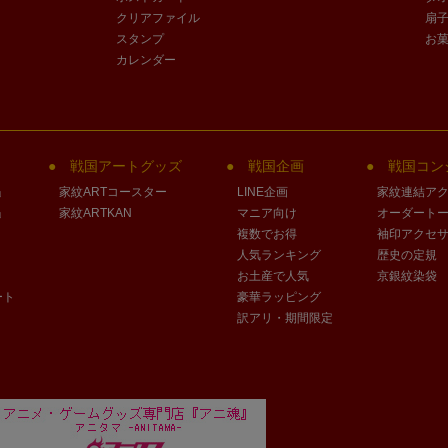
クリアファイル
扇
スタンプ
お
カレンダー
戦国アートグッズ
戦国企画
戦国コン
」
家紋ARTコースター
LINE企画
家紋連結ア
」
家紋ARTKAN
マニア向け
オーダート
複数でお得
袖印アクセ
人気ランキング
歴史の定規
お土産で人気
京銀紋染袋
ート
豪華ラッピング
訳アリ・期間限定