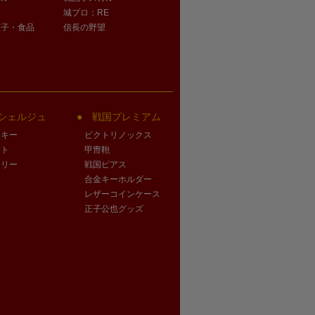
子
城プロ：RE
菓子・食品
信長の野望
シェルジュ
戦国プレミアム
クキー
ビクトリノックス
ート
甲冑鞄
サリー
戦国ピアス
合金キーホルダー
レザーコインケース
正子公也グッズ