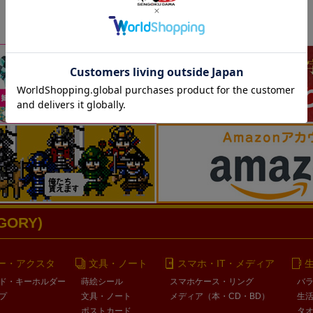
ORY)
ー・アクスタ
文具・ノート
スマホ・IT・メディア
ド・キーホルダー
蒔絵シール
スマホケース・リング
バ
プ
文具・ノート
メディア（本・CD・BD）
生
ポストカード
タ