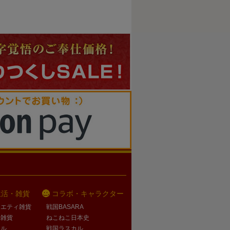
生活・雑貨
コラボ・キャラクター
ラエティ雑貨
戦国BASARA
活雑貨
ねこねこ日本史
オル
戦国ラスカル