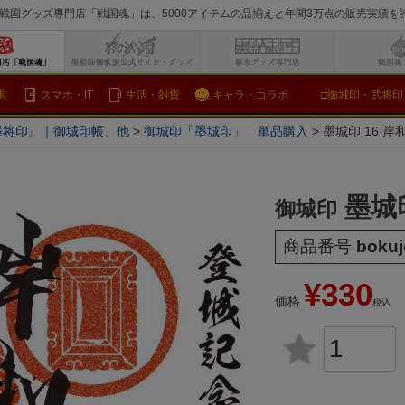
戦国グッズ専門店「戦国魂」は、5000アイテムの品揃えと年間3万点の販売実績
検索
具
スマホ・IT
生活・雑貨
キャラ・コラボ
□御城印・武将印
墨将印』｜御城印帳、他
御城印「墨城印」 単品購入
墨城印 16 岸
墨城
御城印
商品番号
bokuj
¥
330
価格
税込