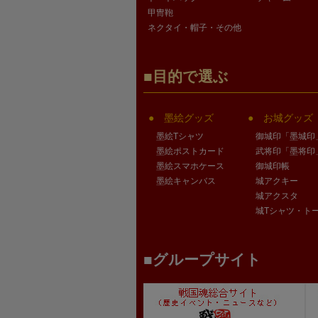
甲冑鞄
ネクタイ・帽子・その他
目的で選ぶ
墨絵グッズ
お城グッズ
墨絵Tシャツ
御城印「墨城印
墨絵ポストカード
武将印「墨将印
墨絵スマホケース
御城印帳
墨絵キャンバス
城アクキー
城アクスタ
城Tシャツ・ト
グループサイト