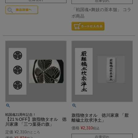
在庫切れ
「戦国魂×舞妓の茶本舗」 コラ
ボ商品
戦国魂21周年記念！
旗指物タオル 徳川家康 「厭
【21％OFF】旗指物タオル 徳
離穢土欣求浄土」
川家康 「三つ葉葵の旗」
価格
¥
2,310
税込
定価
¥
2,310
のところ
在庫切れ