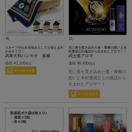
スカーフやお弁当包みとしても使える大
兜に香を焚き込めた妻・青柳の想いと木
きめサイズ！
村重成公の逸話から生まれたアロマ！！
武将大判ハンカチ 各種
武士道アロマ
価格
¥
1,100
価格
¥
6,400
税込
税込
兜に香を焚き込めた妻・青柳の
想いと木村重成公との逸話から
生まれたアロマ！！