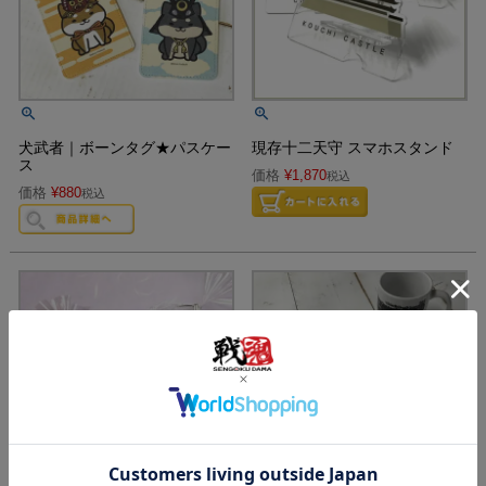
犬武者｜ボーンタグ★パスケー
現存十二天守 スマホスタンド
ス
価格
¥
1,870
税込
価格
¥
880
税込