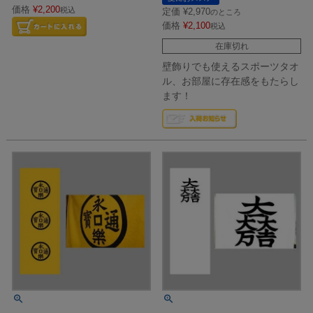
価格
¥
2,200
税込
定価
¥
2,970
のところ
価格
¥
2,100
税込
在庫切れ
壁飾りでも使えるスポーツタオ
ル、お部屋に存在感をもたらし
ます！