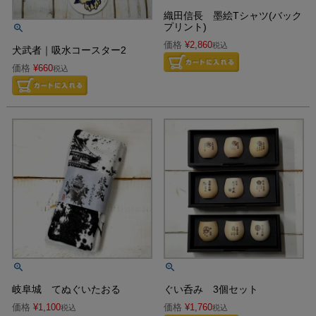
織田信長 墨絵Tシャツ(バック
プリント)
価格
¥
2,860
税込
犬武者｜吸水コースター2
価格
¥
660
税込
岐阜城 てぬぐいたおる
ぐい呑み 3個セット
価格
¥
1,100
価格
¥
1,760
税込
税込