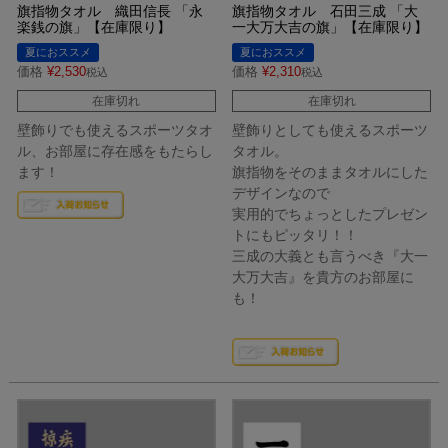
旗指物タオル 織田信長 「永
旗指物タオル 石田三成 「大
楽銭の旗」【在庫限り】
一大万大吉の旗」【在庫限り】
夏におススメ
夏におススメ
価格
¥
2,530
価格
¥
2,310
税込
税込
在庫切れ
在庫切れ
壁飾りでも使えるスポーツタオ
壁飾りとしても使えるスポーツ
ル、お部屋に存在感をもたらし
タオル。
ます！
旗指物をそのままタオルにした
デザインなので
実用的でちょっとしたプレゼン
トにもピッタリ！！
三成の大義とも言うべき『大一
大万大吉』を貴方のお部屋に
も！