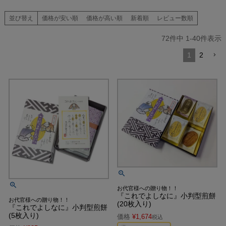
並び替え
価格が安い順
価格が高い順
新着順
レビュー数順
72
件中
1
-
40
件表示
1
2
お代官様への贈り物！！
『これでよしなに』小判型煎餅
お代官様への贈り物！！
(20枚入り)
『これでよしなに』小判型煎餅
(5枚入り)
価格
¥
1,674
税込