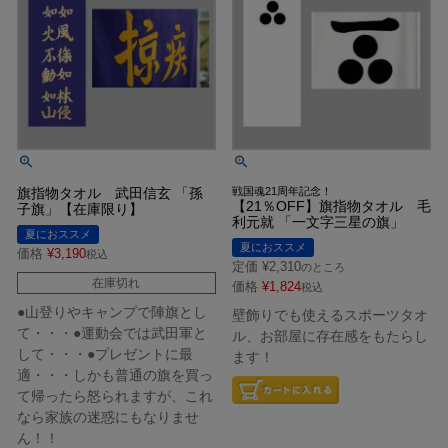
旗指物タオル 武田信玄 「孫
戦国魂21周年記念！
【21％OFF】旗指物タオル 毛
子旗」【在庫限り】
利元就 「一文字三星の旗」
夏におススメ
夏におススメ
価格
¥
3,190
税込
定価
¥
2,310
のところ
在庫切れ
価格
¥
1,824
税込
●山登りやキャンプで陣旗とし
壁飾りでも使えるスポーツタオ
て・・・●運動会では武田軍と
ル、お部屋に存在感をもたらし
して・・・●プレゼントに最
ます！
適・・・しかも普通の旗を買っ
て帰ったら怒られますが、これ
なら家族の迷惑にもなりませ
ん！！