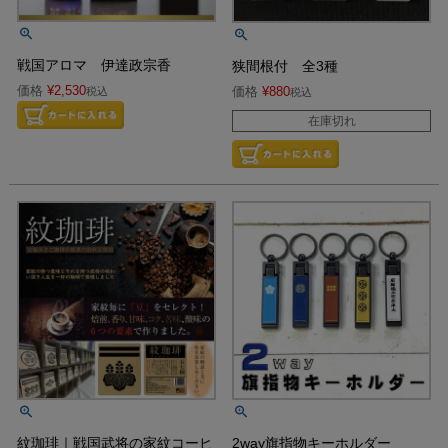
戦国アロマ 伊達政宗香
狭間根付 全3種
価格
¥
2,530
価格
¥
880
税込
税込
在庫切れ
紋珈琲｜戦国武将の家紋コーヒ
2way旗指物キーホルダー