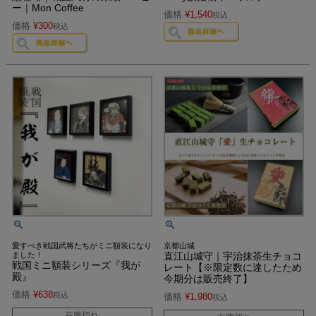
ー｜Mon Coffee
価格
¥
1,540
税込
価格
¥
300
税込
愛すべき戦国武将たちがミニ額装になり
京都山城
ました！
直江山城守｜宇治抹茶生チョコ
戦国ミニ額装シリーズ『我が
レート【※限定数に達したため
殿』
今期分は販売終了】
価格
¥
638
税込
価格
¥
1,980
税込
在庫切れ