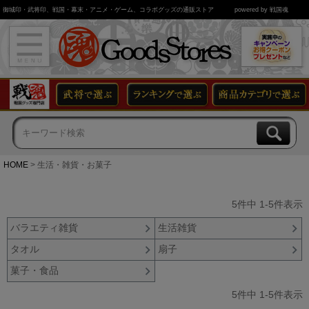
御城印・武将印、戦国・幕末・アニメ・ゲーム、コラボグッズの通販ストア
powered by 戦国魂
HOME
生活・雑貨・お菓子
5
件中
1
-
5
件表示
バラエティ雑貨
生活雑貨
タオル
扇子
菓子・食品
5
件中
1
-
5
件表示