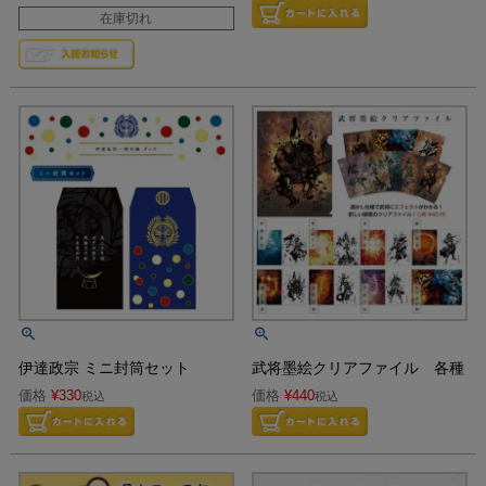
在庫切れ
伊達政宗 ミニ封筒セット
武将墨絵クリアファイル 各種
価格
¥
330
価格
¥
440
税込
税込