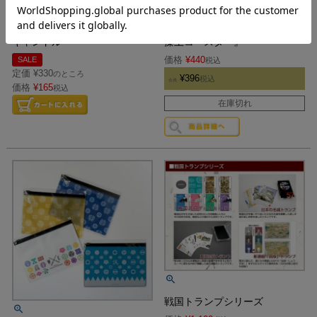
【50%oOFF】明智光秀 家紋
アイアンフレームART家紋『珪
キャンドル
藻土コースター』
価格
¥
440
SALE
税込
定価
¥
330
のところ
¥
396
税込
会員
価格
¥
165
税込
在庫切れ
戦国トランプシリーズ