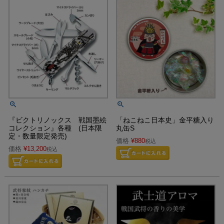
『ビクトリノックス 戦国墨絵
「ねこねこ日本史」金平糖入り
コレクション』各種 (日本限
丸缶S
定・数量限定発売)
価格
¥
880
税込
価格
¥
13,200
税込