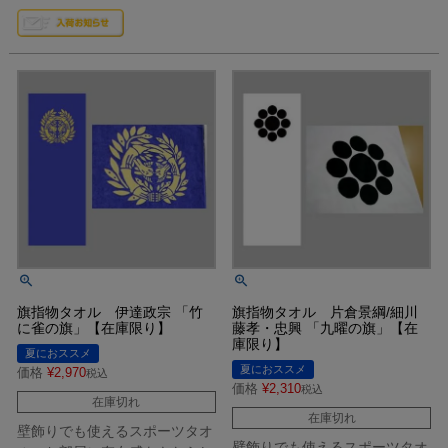
旗指物タオル 伊達政宗 「竹
旗指物タオル 片倉景綱/細川
に雀の旗」【在庫限り】
藤孝・忠興 「九曜の旗」【在
庫限り】
夏におススメ
夏におススメ
価格
¥
2,970
税込
価格
¥
2,310
税込
在庫切れ
在庫切れ
壁飾りでも使えるスポーツタオ
壁飾りでも使えるスポーツタオ