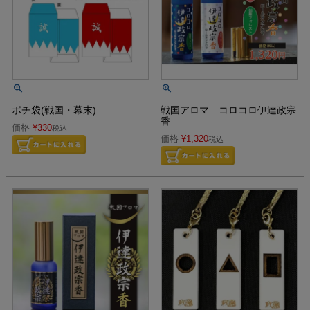
ポチ袋(戦国・幕末)
戦国アロマ コロコロ伊達政宗
香
価格
¥
330
税込
価格
¥
1,320
税込