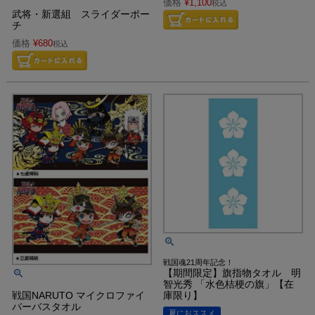
価格
¥
1,100
税込
武将・新選組 スライダーポー
チ
価格
¥
680
税込
戦国魂21周年記念！
【期間限定】旗指物タオル 明
智光秀 「水色桔梗の旗」【在
庫限り】
戦国NARUTO マイクロファイ
バーバスタオル
夏におススメ