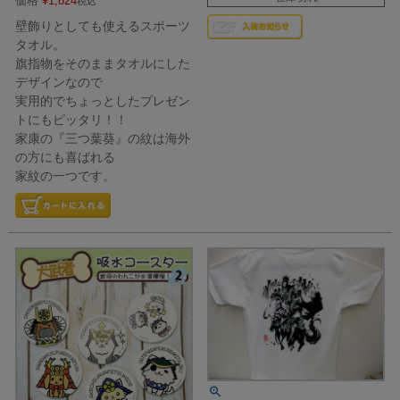
価格
¥
1,824
税込
壁飾りとしても使えるスポーツ
タオル。
旗指物をそのままタオルにした
デザインなので
実用的でちょっとしたプレゼン
トにもピッタリ！！
家康の『三つ葉葵』の紋は海外
の方にも喜ばれる
家紋の一つです。