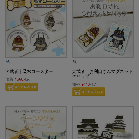
犬武者｜吸水コースター
犬武者｜お利口さんマグネット
クリップ
価格
¥
660
税込
価格
¥
440
税込