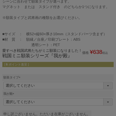
シーンに合わせて額装タイプが選べます。
マグネット または スタンド付き のどちらか1つになります。
※額装タイプと武将画の種類をお選びください。
■サイズ ： 横52×縦60×厚さ10mm（スタンドパーツ含まず）
■材 質 ： 額縁／台座／印刷プレート：ABS
透明シート：PET
愛すべき戦国武将たちがミニ額装になりました！
¥
638
価格
税込
戦国ミニ額装シリーズ『我が殿』
[
6
ポイント進呈 ]
額装タイプ
(
必
須
我が殿
)
(
必
須
)
申し訳ございません。ただいま在庫がございません。