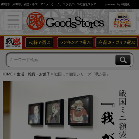
御城印・武将印、戦国・幕末・アニメ・ゲーム、コラボグッズの通販ストア
powered by 戦国魂
HOME
生活・雑貨・お菓子
戦国ミニ額装シリーズ『我が殿』