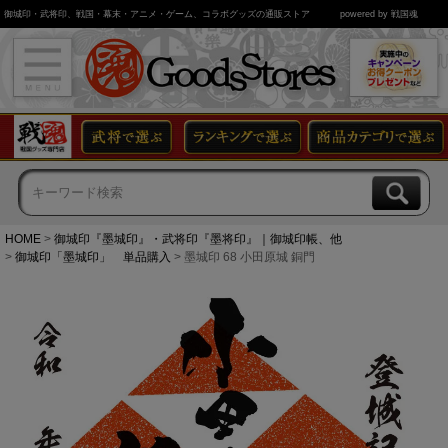
御城印・武将印、戦国・幕末・アニメ・ゲーム、コラボグッズの通販ストア
powered by 戦国魂
HOME
御城印『墨城印』・武将印『墨将印』｜御城印帳、他
御城印「墨城印」 単品購入
墨城印 68 小田原城 銅門