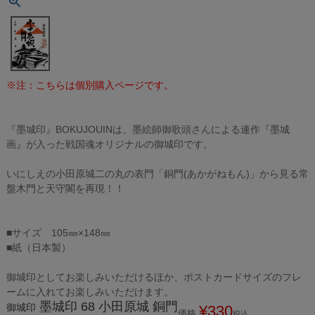
※注：こちらは個別購入ページです。
『墨城印』BOKUJOUINは、墨絵師御歌頭さんによる連作『墨城
画』が入った戦国魂オリジナルの御城印です。
いにしえの小田原城二の丸の表門「銅門(あかがねもん)」から見る常
盤木門と天守閣を再現！！
■サイズ 105㎜×148㎜
■紙（日本製）
御城印としてお楽しみいただけるほか、ポストカードサイズのフレ
ームに入れてお楽しみいただけます。
墨城印 68 小田原城 銅門
御城印
¥
330
価格
税込