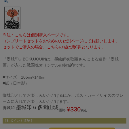
※注：こちらは個別購入ページです。
コンプリートセットをお求めの方は別ページにてお願いします。
セットでご購入の場合、こちらの城は第6弾となります。
『墨城印』BOKUJOUINは、墨絵師御歌頭さんによる連作『墨城
画』が入った戦国魂オリジナルの御城印です。
■サイズ 105㎜×148㎜
■紙（日本製）
御城印としてお楽しみいただけるほか、ポストカードサイズのフレ
ームに入れてお楽しみいただけます。
墨城印 6 多聞山城
御城印
¥
330
価格
税込
[
3
ポイント進呈 ]