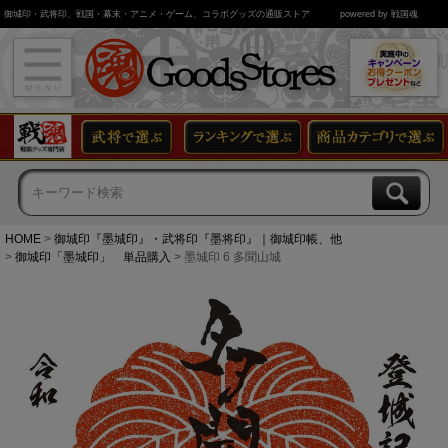
御城印・武将印、戦国・幕末・アニメ・ゲーム、コラボグッズの通販ストア
powered by 戦国魂
HOME
御城印『墨城印』・武将印『墨将印』｜御城印帳、他
御城印「墨城印」 単品購入
墨城印 6 多聞山城