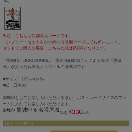
※注：こちらは個別購入ページです。
コンプリートセットをお求めの方は別ページにてお願いします。
セットでご購入の場合、こちらの城は第6弾となります。
『墨城印』BOKUJOUINは、墨絵師御歌頭さんによる連作『墨城
画』が入った戦国魂オリジナルの御城印です。
■サイズ 105㎜×148㎜
■紙（日本製）
御城印としてお楽しみいただけるほか、ポストカードサイズのフレ
ームに入れてお楽しみいただけます。
墨城印 6 名護屋城
御城印
¥
330
価格
税込
[
3
ポイント進呈 ]