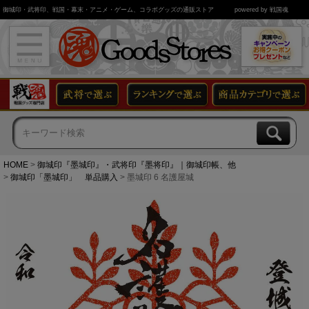
御城印・武将印、戦国・幕末・アニメ・ゲーム、コラボグッズの通販ストア
powered by 戦国魂
HOME
御城印『墨城印』・武将印『墨将印』｜御城印帳、他
御城印「墨城印」 単品購入
墨城印 6 名護屋城