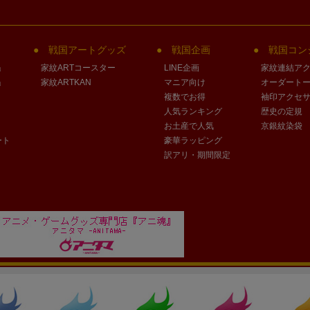
戦国アートグッズ
戦国企画
戦国コン
」
家紋ARTコースター
LINE企画
家紋連結ア
」
家紋ARTKAN
マニア向け
オーダート
複数でお得
袖印アクセ
人気ランキング
歴史の定規
お土産で人気
京銀紋染袋
ート
豪華ラッピング
訳アリ・期間限定