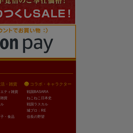
生活・雑貨
コラボ・キャラクター
ラエティ雑貨
戦国BASARA
活雑貨
ねこねこ日本史
オル
戦国ラスカル
子
城プロ：RE
菓子・食品
信長の野望