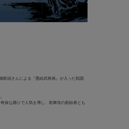
。
絵師御歌頭さんによる『墨絵武将画』が入った戦国
性。
で奇抜な踊りで人気を博し、歌舞伎の創始者とも