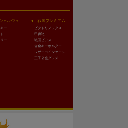
シェルジュ
戦国プレミアム
クキー
ビクトリノックス
ート
甲冑鞄
サリー
戦国ピアス
合金キーホルダー
レザーコインケース
正子公也グッズ