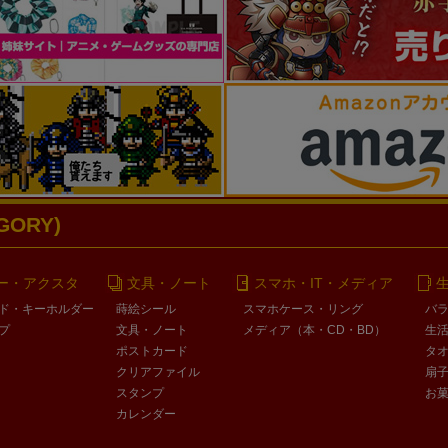
ORY)
ー・アクスタ
文具・ノート
スマホ・IT・メディア
ド・キーホルダー
蒔絵シール
スマホケース・リング
バ
プ
文具・ノート
メディア（本・CD・BD）
生
ポストカード
タ
クリアファイル
扇
スタンプ
お
カレンダー