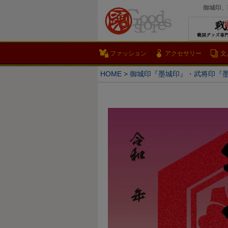
御城印、
ファッション
アクセサリー
文
HOME
御城印『墨城印』・武将印『