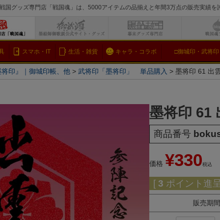
戦国グッズ専門店「戦国魂」は、5000アイテムの品揃えと年間3万点の販売実績
検索
具
スマホ・IT
生活・雑貨
キャラ・コラボ
□御城印・武将印
墨将印』｜御城印帳、他
武将印「墨将印」 単品購入
墨将印 61 出
墨将印 61
商品番号
boku
¥
330
価格
税込
[
3
ポイント進呈 
販売期