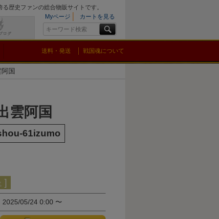
を誇る歴史ファンの総合物販サイトです。
Myページ
カートを見る
送料・発送
戦国魂について
雲阿国
 出雲阿国
shou-61izumo
]
間
2025/05/24 0:00
〜