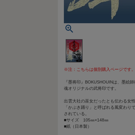
※注：こちらは個別購入ページです
『墨将印』BOKUSHOUINは、墨
魂オリジナルの武将印です。
出雲大社の巫女だったとも伝わる女
「かぶき踊り」と呼ばれる風変わり
されている。
■サイズ 105㎜×148㎜
■紙（日本製）