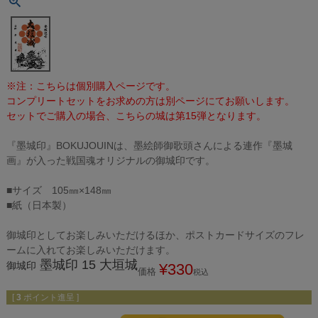
※注：こちらは個別購入ページです。
コンプリートセットをお求めの方は別ページにてお願いします。
セットでご購入の場合、こちらの城は第15弾となります。
『墨城印』BOKUJOUINは、墨絵師御歌頭さんによる連作『墨城
画』が入った戦国魂オリジナルの御城印です。
■サイズ 105㎜×148㎜
■紙（日本製）
御城印としてお楽しみいただけるほか、ポストカードサイズのフレ
ームに入れてお楽しみいただけます。
墨城印 15 大垣城
御城印
¥
330
価格
税込
[
3
ポイント進呈 ]