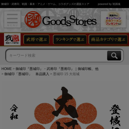
御城印・武将印、戦国・幕末・アニメ・ゲーム、コラボグッズの通販ストア
powered by 戦国魂
HOME
御城印『墨城印』・武将印『墨将印』｜御城印帳、他
御城印「墨城印」 単品購入
墨城印 15 大垣城