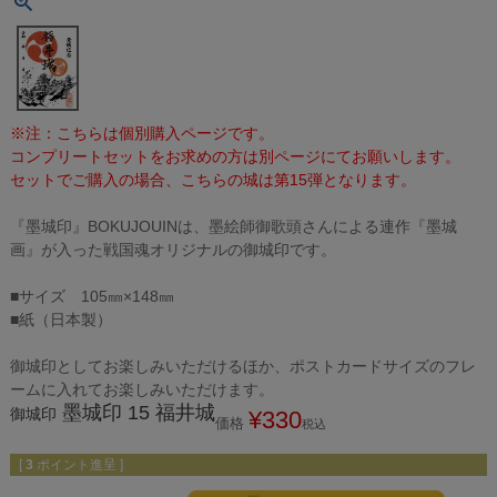
※注：こちらは個別購入ページです。
コンプリートセットをお求めの方は別ページにてお願いします。
セットでご購入の場合、こちらの城は第15弾となります。
『墨城印』BOKUJOUINは、墨絵師御歌頭さんによる連作『墨城
画』が入った戦国魂オリジナルの御城印です。
■サイズ 105㎜×148㎜
■紙（日本製）
御城印としてお楽しみいただけるほか、ポストカードサイズのフレ
ームに入れてお楽しみいただけます。
墨城印 15 福井城
御城印
¥
330
価格
税込
[
3
ポイント進呈 ]