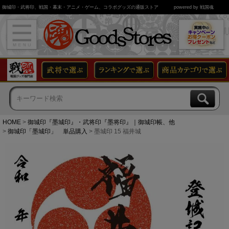
御城印・武将印、戦国・幕末・アニメ・ゲーム、コラボグッズの通販ストア
powered by 戦国魂
HOME
御城印『墨城印』・武将印『墨将印』｜御城印帳、他
御城印「墨城印」 単品購入
墨城印 15 福井城