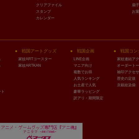
クリアファイル
扇
スタンプ
お
カレンダー
戦国アートグッズ
戦国企画
戦国コン
」
家紋ARTコースター
LINE企画
家紋連結ア
」
家紋ARTKAN
マニア向け
オーダート
複数でお得
袖印アクセ
人気ランキング
歴史の定規
お土産で人気
京銀紋染袋
ート
豪華ラッピング
訳アリ・期間限定