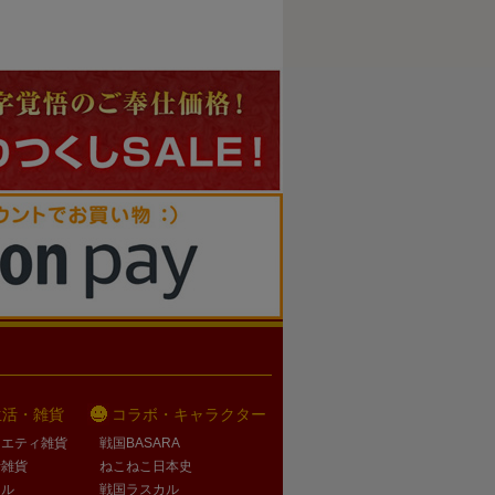
生活・雑貨
コラボ・キャラクター
ラエティ雑貨
戦国BASARA
活雑貨
ねこねこ日本史
オル
戦国ラスカル