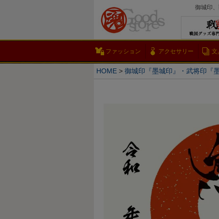
御城印、
ファッション
アクセサリー
文
HOME
御城印『墨城印』・武将印『