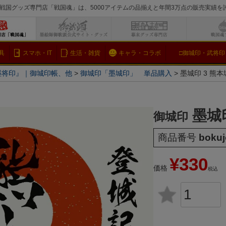
戦国グッズ専門店「戦国魂」は、5000アイテムの品揃えと年間3万点の販売実績
検索
具
スマホ・IT
生活・雑貨
キャラ・コラボ
□御城印・武将印
墨将印』｜御城印帳、他
御城印「墨城印」 単品購入
墨城印 3 熊本
墨城
御城印
商品番号
boku
¥
330
価格
税込