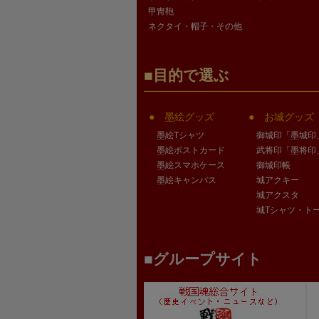
甲冑鞄
ネクタイ・帽子・その他
目的で選ぶ
墨絵グッズ
お城グッズ
墨絵Tシャツ
御城印「墨城印
墨絵ポストカード
武将印「墨将印
墨絵スマホケース
御城印帳
墨絵キャンバス
城アクキー
城アクスタ
城Tシャツ・ト
グループサイト