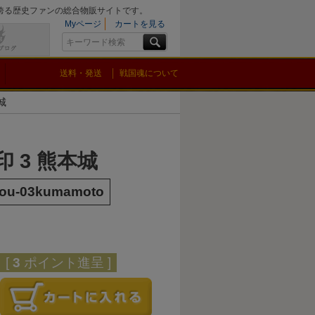
を誇る歴史ファンの総合物販サイトです。
Myページ
カートを見る
送料・発送
戦国魂について
城
印 3 熊本城
jou-03kumamoto
[
3
ポイント進呈 ]