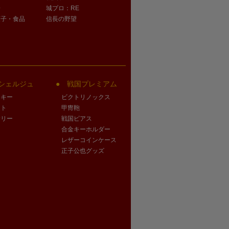
子
城プロ：RE
菓子・食品
信長の野望
シェルジュ
戦国プレミアム
クキー
ビクトリノックス
ート
甲冑鞄
サリー
戦国ピアス
合金キーホルダー
レザーコインケース
正子公也グッズ