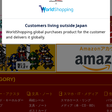
ORY)
ー・アクスタ
文具・ノート
スマホ・IT・メディア
ド・キーホルダー
蒔絵シール
スマホケース・リング
バ
プ
文具・ノート
メディア（本・CD・BD）
生
ポストカード
タ