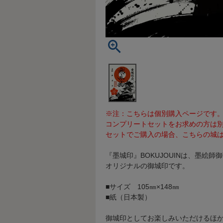
※注：こちらは個別購入ページです
コンプリートセットをお求めの方は
セットでご購入の場合、こちらの城は
『墨城印』BOKUJOUINは、墨絵
オリジナルの御城印です。
■サイズ 105㎜×148㎜
■紙（日本製）
御城印としてお楽しみいただけるほ