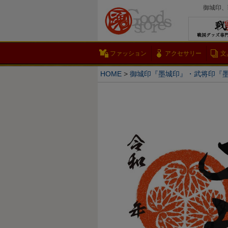
御城印、
ファッション
アクセサリー
文
HOME
御城印『墨城印』・武将印『