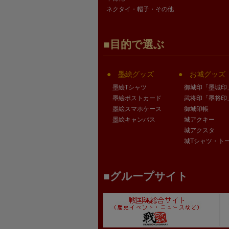
ネクタイ・帽子・その他
目的で選ぶ
墨絵グッズ
お城グッズ
墨絵Tシャツ
御城印「墨城印
墨絵ポストカード
武将印「墨将印
墨絵スマホケース
御城印帳
墨絵キャンバス
城アクキー
城アクスタ
城Tシャツ・ト
グループサイト