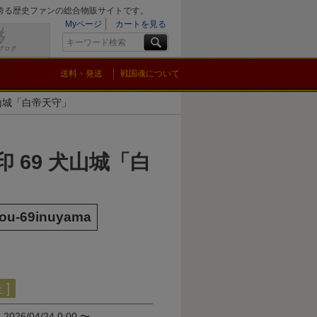
を誇る歴史ファンの総合物販サイトです。
Myページ
カートを見る
送料・発送
戦国魂について
犬山城「白帝天守」
印 69 犬山城「白
ou-69inuyama
]
間
2026/04/24 0:00
〜