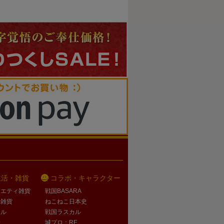
生活・雑貨
コラボ・キャラクター
ラエティ雑貨
戦国BASARA
活雑貨
ねこねこ日本史
オル
戦国ラスカル
子
城プロ：RE