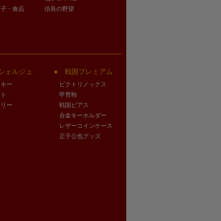
菓子・食品
信長の野望
シェルジュ
戦国プレミアム
クキー
ビクトリノックス
ート
甲冑鞄
サリー
戦国ピアス
合金キーホルダー
レザーコインケース
正子公也グッズ