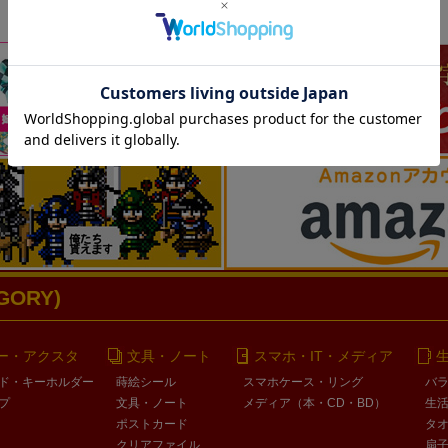
ORY)
ー・アクスタ
文具・ノート
スマホ・IT・メディア
ド・キーホルダー
蒔絵シール
スマホケース・リング
バ
プ
文具・ノート
メディア（本・CD・BD）
生
ポストカード
タ
クリアファイル
扇