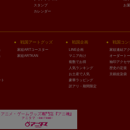
スタンプ
お
カレンダー
戦国アートグッズ
戦国企画
戦国コン
」
家紋ARTコースター
LINE企画
家紋連結ア
」
家紋ARTKAN
マニア向け
オーダート
複数でお得
袖印アクセ
人気ランキング
歴史の定規
お土産で人気
京銀紋染袋
ート
豪華ラッピング
訳アリ・期間限定