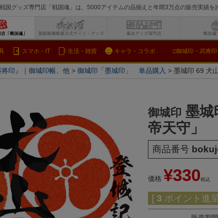
戦国グッズ専門店「戦国魂」は、5000アイテムの品揃えと年間3万点の販売実績
検索
具
スマホ・IT
生活・雑貨
キャラ・コラボ
□御城印・武将印
墨将印』｜御城印帳、他
御城印「墨城印」 単品購入
墨城印 69 
墨城
御城印
帝天守」
商品番号
bokuj
¥
330
価格
税込
[
3
ポイント進呈 
販売期