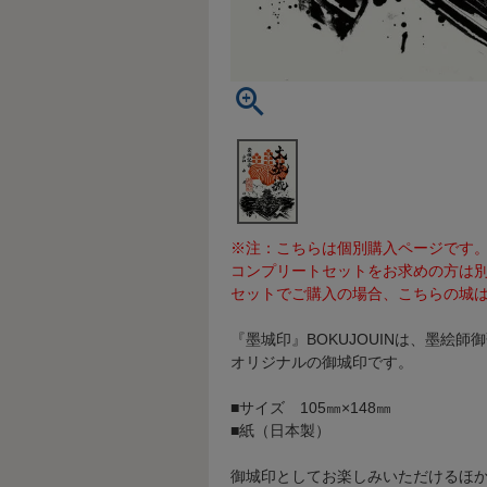
※注：こちらは個別購入ページです
コンプリートセットをお求めの方は
セットでご購入の場合、こちらの城は
『墨城印』BOKUJOUINは、墨絵
オリジナルの御城印です。
■サイズ 105㎜×148㎜
■紙（日本製）
御城印としてお楽しみいただけるほ