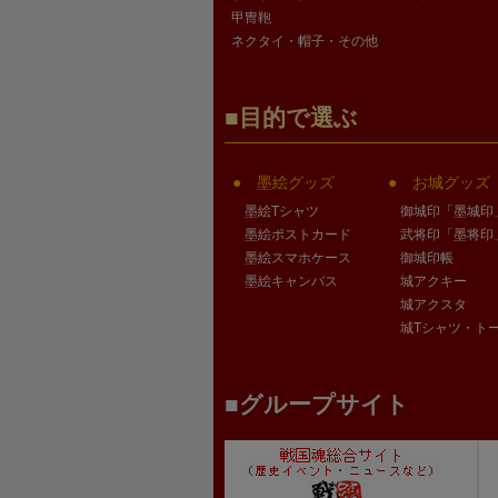
甲冑鞄
ネクタイ・帽子・その他
目的で選ぶ
墨絵グッズ
お城グッズ
墨絵Tシャツ
御城印「墨城印
墨絵ポストカード
武将印「墨将印
墨絵スマホケース
御城印帳
墨絵キャンバス
城アクキー
城アクスタ
城Tシャツ・ト
グループサイト