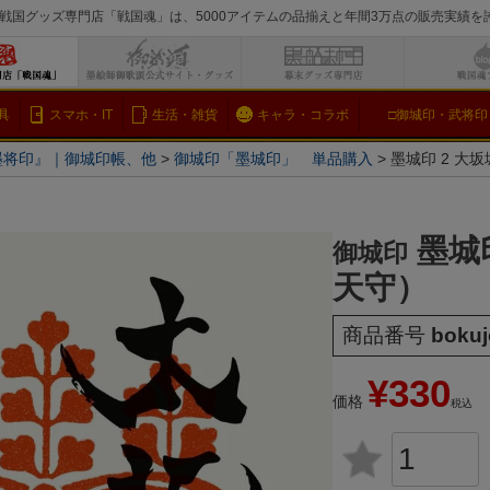
戦国グッズ専門店「戦国魂」は、5000アイテムの品揃えと年間3万点の販売実績
検索
具
スマホ・IT
生活・雑貨
キャラ・コラボ
□御城印・武将印
墨将印』｜御城印帳、他
御城印「墨城印」 単品購入
墨城印 2 大
墨城
御城印
天守）
商品番号
bokuj
¥
330
価格
税込