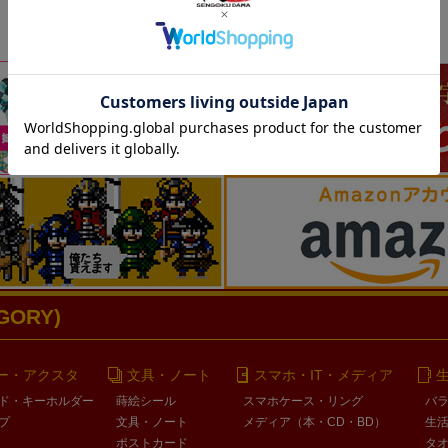
ORY)
ー・アクスタ
文具・ノート
スマホ・IT・メディア
ド・キーホルダー
蒔絵シール
スマホケース・リング
バ
プ
文具・ノート
メディア（本・CD・BD）
生
ポストカード
タ