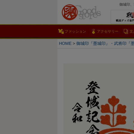
御城印、
ファッション
アクセサリー
文
HOME
御城印『墨城印』・武将印『