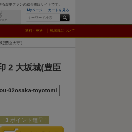
を誇る歴史ファンの総合物販サイトです。
Myページ
カートを見る
送料・発送
戦国魂について
坂城(豊臣天守）
印 2 大坂城(豊臣
ou-02osaka-toyotomi
[
3
ポイント進呈 ]