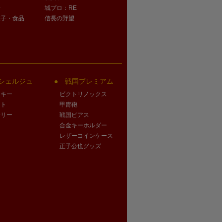
子
城プロ：RE
菓子・食品
信長の野望
シェルジュ
戦国プレミアム
クキー
ビクトリノックス
ート
甲冑鞄
サリー
戦国ピアス
合金キーホルダー
レザーコインケース
正子公也グッズ