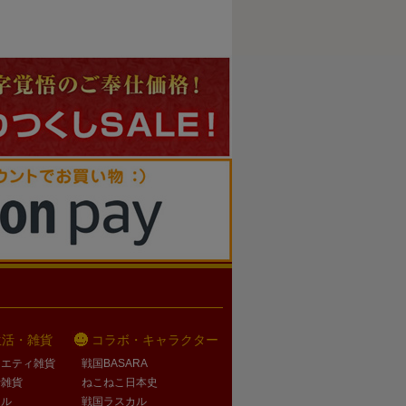
生活・雑貨
コラボ・キャラクター
ラエティ雑貨
戦国BASARA
活雑貨
ねこねこ日本史
オル
戦国ラスカル