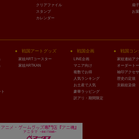
クリアファイル
扇
スタンプ
お
カレンダー
戦国アートグッズ
戦国企画
戦国コン
」
家紋ARTコースター
LINE企画
家紋連結ア
」
家紋ARTKAN
マニア向け
オーダート
複数でお得
袖印アクセ
人気ランキング
歴史の定規
お土産で人気
京銀紋染袋
ート
豪華ラッピング
訳アリ・期間限定