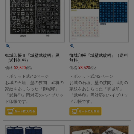
御城印帳Ⅱ『城壁武紋柄』黒
御城印帳『城壁武紋柄』（送料
（送料無料）
無料）
価格
¥
3,520
価格
¥
3,520
税込
税込
・ポケット式/42ページ
・ポケット式/42ページ
お城の石垣、壁の狭間、武将の
お城の石垣、壁の狭間、武将の
家紋をあしらった『御城印』
家紋をあしらった『御城印』
『武将印』両対応のハイブリッ
『武将印』両対応のハイブリッ
ド印帳です。
ド印帳です。