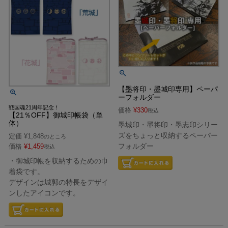
【墨将印・墨城印専用】ペーパ
ーフォルダー
戦国魂21周年記念！
価格
¥
330
税込
【21％OFF】御城印帳袋（単
体）
墨城印・墨将印・墨志印シリー
ズをちょっと収納するペーパー
定価
¥
1,848
のところ
フォルダー
価格
¥
1,459
税込
・御城印帳を収納するための巾
着袋です。
デザインは城郭の特長をデザイ
ンしたアイコンです。