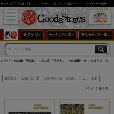
御城印・武将印、戦国・幕末・アニメ・ゲーム、コラボグッズの通販ストア
powered by 戦国魂
HOME
御城印『墨城印』・武将印『墨将印』｜御城印帳、他
御城印帳・袋
並び替え
価格が安い順
価格が高い順
新着順
レビュー数順
5
件中
1
-
5
件表示