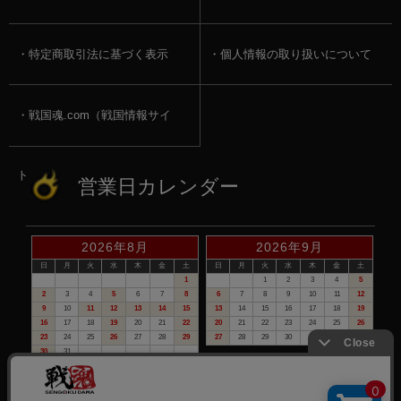
特定商取引法に基づく表示
個人情報の取り扱いについて
戦国魂.com（戦国情報サイ
ト）
営業日カレンダー
2026年8月
2026年9月
日
月
火
水
木
金
土
日
月
火
水
木
金
土
1
1
2
3
4
5
2
3
4
5
6
7
8
6
7
8
9
10
11
12
9
10
11
12
13
14
15
13
14
15
16
17
18
19
16
17
18
19
20
21
22
20
21
22
23
24
25
26
23
24
25
26
27
28
29
27
28
29
30
30
31
赤い日付が定休日です。
※定休日は、商品の発送・電話でのお問合せは、お休みさせて頂いて