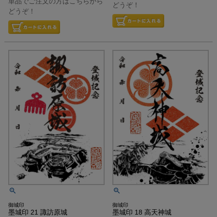
単品でご注文の方はこちらから
どうぞ！
どうぞ！
御城印
御城印
墨城印 21 諏訪原城
墨城印 18 高天神城