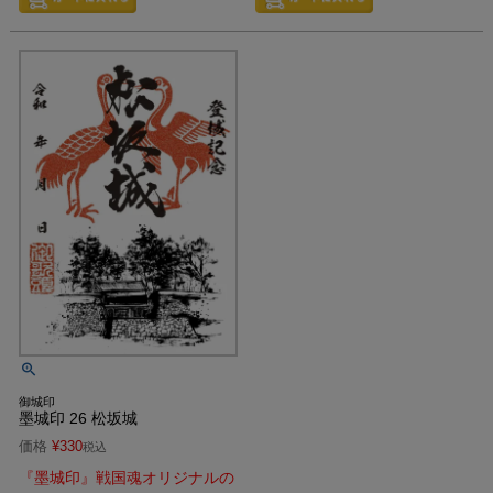
御城印
墨城印 26 松坂城
価格
¥
330
税込
『墨城印』戦国魂オリジナルの