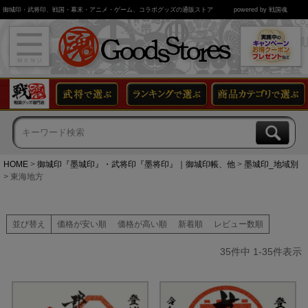
御城印・武将印、戦国・幕末・アニメ・ゲーム、コラボグッズの通販ストア
powered by 戦国魂
HOME
御城印『墨城印』・武将印『墨将印』｜御城印帳、他
墨城印_地域別
東海地方
並び替え
価格が安い順
価格が高い順
新着順
レビュー数順
35
件中
1
-
35
件表示