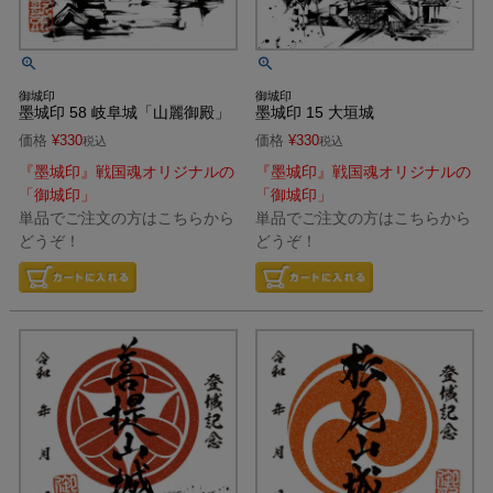
御城印
御城印
墨城印 58 岐阜城「山麗御殿」
墨城印 15 大垣城
価格
¥
330
価格
¥
330
税込
税込
『墨城印』戦国魂オリジナルの
『墨城印』戦国魂オリジナルの
「御城印」
「御城印」
単品でご注文の方はこちらから
単品でご注文の方はこちらから
どうぞ！
どうぞ！