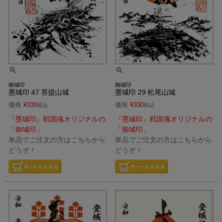
御城印
御城印
墨城印 47 菩提山城
墨城印 29 松尾山城
価格
¥
330
価格
¥
330
税込
税込
『墨城印』戦国魂オリジナルの
『墨城印』戦国魂オリジナルの
「御城印」
「御城印」
単品でご注文の方はこちらから
単品でご注文の方はこちらから
どうぞ！
どうぞ！