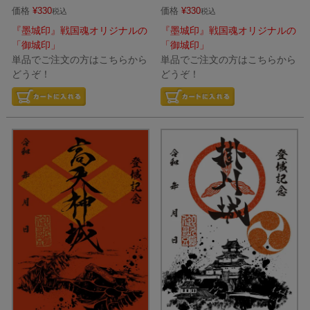
価格
¥
330
価格
¥
330
税込
税込
『墨城印』戦国魂オリジナルの
『墨城印』戦国魂オリジナルの
「御城印」
「御城印」
単品でご注文の方はこちらから
単品でご注文の方はこちらから
どうぞ！
どうぞ！