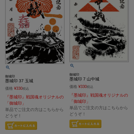
御城印
御城印
墨城印 7 山中城
墨城印 37 玉城
価格
¥
330
税込
価格
¥
330
税込
『墨城印』戦国魂オリジナルの
『墨城印』戦国魂オリジナルの
「御城印」
「御城印」
単品でご注文の方はこちらから
単品でご注文の方はこちらから
どうぞ！
どうぞ！