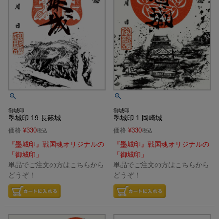
御城印
御城印
墨城印 1 岡崎城
墨城印 19 長篠城
価格
¥
330
価格
¥
330
税込
税込
『墨城印』戦国魂オリジナルの
『墨城印』戦国魂オリジナルの
「御城印」
「御城印」
単品でご注文の方はこちらから
単品でご注文の方はこちらから
どうぞ！
どうぞ！