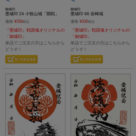
御城印
御城印
墨城印 24 小牧山城「開戦」
墨城印 66 岩崎城
価格
¥
330
価格
¥
330
税込
税込
『墨城印』戦国魂オリジナルの
『墨城印』戦国魂オリジナルの
「御城印」
「御城印」
単品でご注文の方はこちらから
単品でご注文の方はこちらから
どうぞ！
どうぞ！