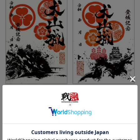
御城印
御城印
墨城印 1 犬山城
墨城印 48 犬山城「尾張白帝」
価格
¥
330
価格
¥
330
税込
税込
『墨城印』戦国魂オリジナルの
『墨城印』戦国魂オリジナルの
「御城印」
「御城印」
単品でご注文の方はこちらから
単品でご注文の方はこちらから
どうぞ！
どうぞ！