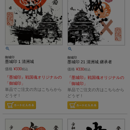
御城印
御城印
墨城印 1 清洲城
墨城印 21 清洲城 継承者
価格
¥
330
価格
¥
330
税込
税込
『墨城印』戦国魂オリジナルの
『墨城印』戦国魂オリジナルの
「御城印」
「御城印」
単品でご注文の方はこちらから
単品でご注文の方はこちらから
どうぞ！
どうぞ！