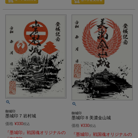
御城印
御城印
墨城印 7 岩村城
墨城印 8 美濃金山城
価格
¥
330
税込
価格
¥
330
税込
『墨城印』戦国魂オリジナルの
『墨城印』戦国魂オリジナルの