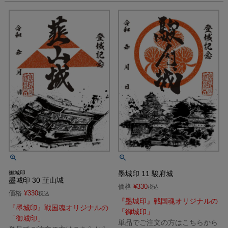
御城印
墨城印 11 駿府城
墨城印 30 韮山城
価格
¥
330
税込
価格
¥
330
税込
『墨城印』戦国魂オリジナルの
『墨城印』戦国魂オリジナルの
「御城印」
「御城印」
単品でご注文の方はこちらから