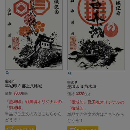
御城印
御城印
墨城印 8 郡上八幡城
墨城印 3 苗木城
価格
¥
330
税込
価格
¥
330
税込
『墨城印』戦国魂オリジナルの
『墨城印』戦国魂オリジナルの
「御城印」
「御城印」
単品でご注文の方はこちらから
単品でご注文の方はこちらから
どうぞ！
どうぞ！