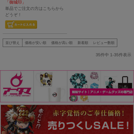
「御城印」
単品でご注文の方はこちらから
どうぞ！
並び替え
価格が安い順
価格が高い順
新着順
レビュー数順
35
件中
1
-
35
件表示