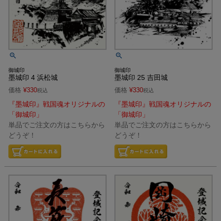
御城印
御城印
墨城印 4 浜松城
墨城印 25 吉田城
価格
¥
330
価格
¥
330
税込
税込
『墨城印』戦国魂オリジナルの
『墨城印』戦国魂オリジナルの
「御城印」
「御城印」
単品でご注文の方はこちらから
単品でご注文の方はこちらから
どうぞ！
どうぞ！