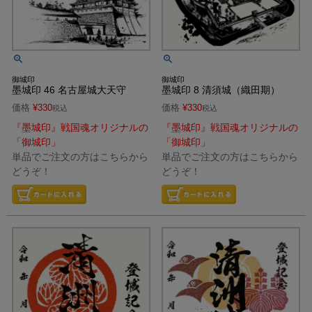
御城印
御城印
墨城印 46 名古屋城大天守
墨城印 8 清須城（織田期）
価格
¥
330
価格
¥
330
税込
税込
『墨城印』戦国魂オリジナルの
『墨城印』戦国魂オリジナルの
「御城印」
「御城印」
単品でご注文の方はこちらから
単品でご注文の方はこちらから
どうぞ！
どうぞ！