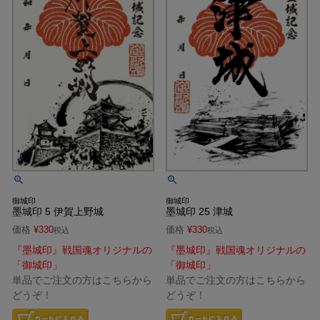
御城印
御城印
墨城印 5 伊賀上野城
墨城印 25 津城
価格
¥
330
価格
¥
330
税込
税込
『墨城印』戦国魂オリジナルの
『墨城印』戦国魂オリジナルの
「御城印」
「御城印」
単品でご注文の方はこちらから
単品でご注文の方はこちらから
どうぞ！
どうぞ！