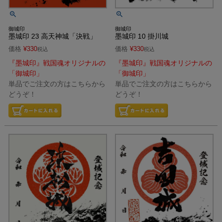
御城印
御城印
墨城印 23 高天神城「決戦」
墨城印 10 掛川城
価格
¥
330
価格
¥
330
税込
税込
『墨城印』戦国魂オリジナルの
『墨城印』戦国魂オリジナルの
「御城印」
「御城印」
単品でご注文の方はこちらから
単品でご注文の方はこちらから
どうぞ！
どうぞ！