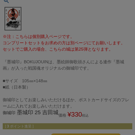
※注：こちらは個別購入ページです。
コンプリートセットをお求めの方は別ページにてお願いします。
セットでご購入の場合、こちらの城は第25弾となります。
『墨城印』BOKUJOUINは、墨絵師御歌頭さんによる連作『墨城
画』が入った戦国魂オリジナルの御城印です。
■サイズ 105㎜×148㎜
■紙（日本製）
御城印としてお楽しみいただけるほか、ポストカードサイズのフレ
ームに入れてお楽しみいただけます。
墨城印 25 吉田城
御城印
¥
330
価格
税込
[
3
ポイント進呈 ]