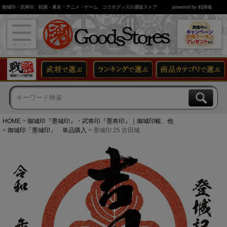
御城印・武将印、戦国・幕末・アニメ・ゲーム、コラボグッズの通販ストア
powered by 戦国魂
HOME
御城印『墨城印』・武将印『墨将印』｜御城印帳、他
御城印「墨城印」 単品購入
墨城印 25 吉田城