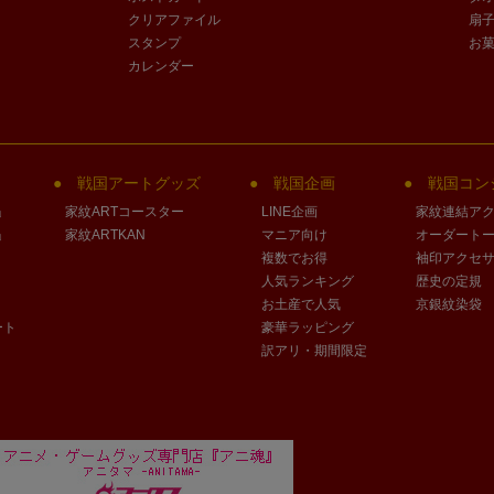
クリアファイル
扇
スタンプ
お
カレンダー
戦国アートグッズ
戦国企画
戦国コン
」
家紋ARTコースター
LINE企画
家紋連結ア
」
家紋ARTKAN
マニア向け
オーダート
複数でお得
袖印アクセ
人気ランキング
歴史の定規
お土産で人気
京銀紋染袋
ート
豪華ラッピング
訳アリ・期間限定