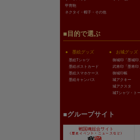
甲冑鞄
ネクタイ・帽子・その他
目的で選ぶ
墨絵グッズ
お城グッズ
墨絵Tシャツ
御城印「墨城印
墨絵ポストカード
武将印「墨将印
墨絵スマホケース
御城印帳
墨絵キャンバス
城アクキー
城アクスタ
城Tシャツ・ト
グループサイト