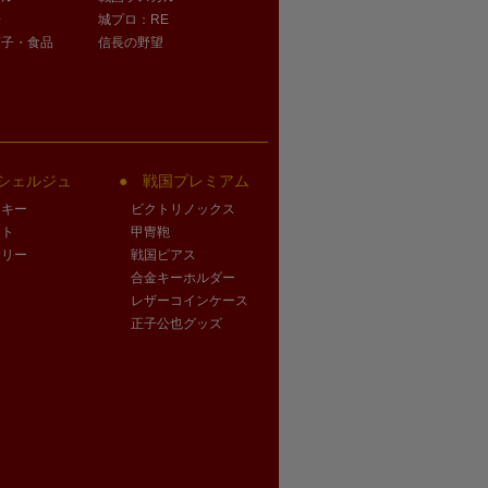
子
城プロ：RE
菓子・食品
信長の野望
シェルジュ
戦国プレミアム
クキー
ビクトリノックス
ート
甲冑鞄
サリー
戦国ピアス
合金キーホルダー
レザーコインケース
正子公也グッズ