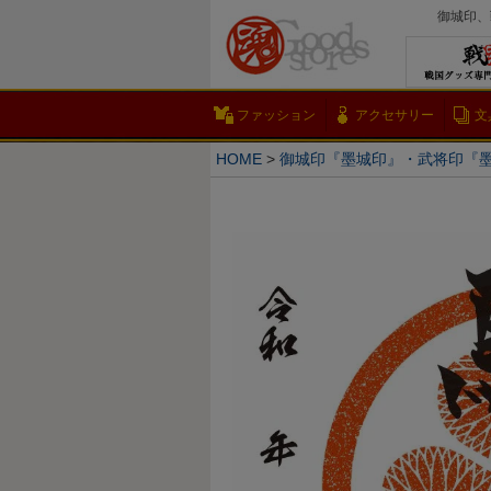
御城印、
ファッション
アクセサリー
文
HOME
御城印『墨城印』・武将印『