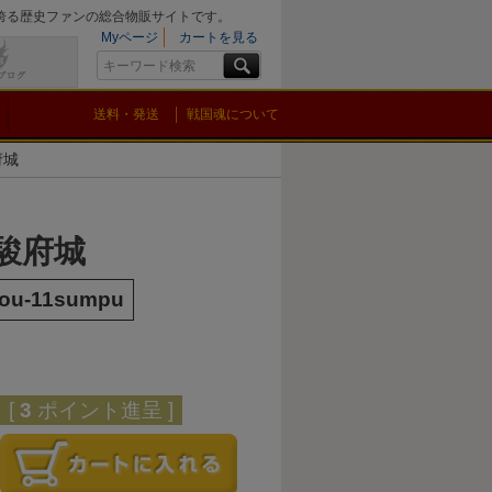
を誇る歴史ファンの総合物販サイトです。
Myページ
カートを見る
送料・発送
戦国魂について
府城
 駿府城
jou-11sumpu
[
3
ポイント進呈 ]