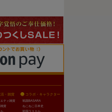
生活・雑貨
コラボ・キャラクター
ラエティ雑貨
戦国BASARA
活雑貨
ねこねこ日本史
オル
戦国ラスカル