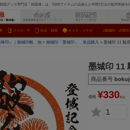
戦国グッズ専門店「戦国魂」は、5000アイテムの品揃えと年間3万点の販売実績
検索
具
スマホ・IT
生活・雑貨
キャラ・コラボ
□御城印・武将印
墨将印』｜御城印帳、他
御城印「墨城印」 単品購入
墨城印 11 駿
墨城印 11
商品番号
boku
¥
330
価格
税込