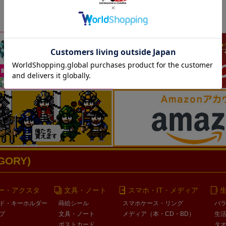
ORY)
ー・アクスタ
文具・ノート
スマホ・IT・メディア
ド・キーホルダー
蒔絵シール
スマホケース・リング
バ
プ
文具・ノート
メディア（本・CD・BD）
生
ポストカード
タ