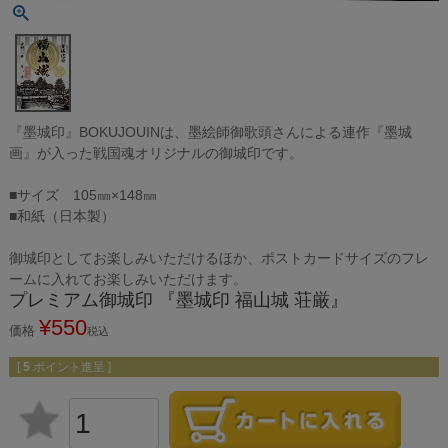
『墨城印』BOKUJOUINは、墨絵師御歌頭さんによる連作『墨城
画』が入った戦国魂オリジナルの御城印です。
■サイズ 105㎜×148㎜
■和紙（日本製）
御城印としてお楽しみいただけるほか、ポストカードサイズのフレ
ームに入れてお楽しみいただけます。
プレミアム御城印 『墨城印 福山城 荘厳』
¥
550
価格
税込
[
5
ポイント進呈 ]