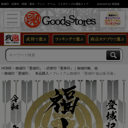
御城印・武将印、戦国・幕末・アニメ・ゲーム、コラボグッズの通販ストア
powered by 戦国魂
HOME
御城印『墨城印』・武将印『墨将印』｜御城印帳、他
御城印「墨城印」 単品購入
プレミアム御城印 『墨城印 福山城 荘厳』