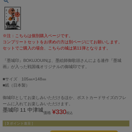
※注：こちらは個別購入ページです。
コンプリートセットをお求めの方は別ページにてお願いします。
セットでご購入の場合、こちらの城は第11弾となります。
『墨城印』BOKUJOUINは、墨絵師御歌頭さんによる連作『墨城
画』が入った戦国魂オリジナルの御城印です。
■サイズ 105㎜×148㎜
■紙（日本製）
御城印としてお楽しみいただけるほか、ポストカードサイズのフレ
ームに入れてお楽しみいただけます。
墨城印 11 中津城
¥
330
価格
税込
[
3
ポイント進呈 ]