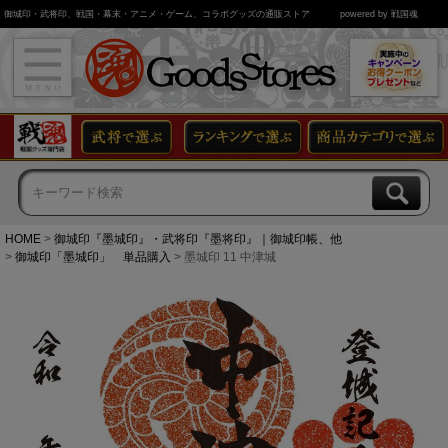
御城印・武将印、戦国・幕末・アニメ・ゲーム、コラボグッズの通販ストア
powered by 戦国魂
HOME
御城印『墨城印』・武将印『墨将印』｜御城印帳、他
御城印「墨城印」 単品購入
墨城印 11 中津城