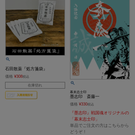
石田散薬『処方箋袋』
価格
¥
308
税込
在庫切れ
幕末志士印
墨志印 斎藤一
価格
¥
330
税込
『墨志印』戦国魂オリジナルの
「幕末志士印」
単品でご注文の方はこちらから
どうぞ！