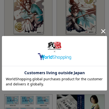
高透明
高透明
「沖田総司クリアファイル」
「斎藤一クリアファイル」
価格
¥
275
価格
¥
275
税込
税込
新選組一番隊組長沖田総司をイ
新選組三番隊組長斎藤一をイメ
メージしたクリアファイルで
ージしたクリアファイルです。
す。