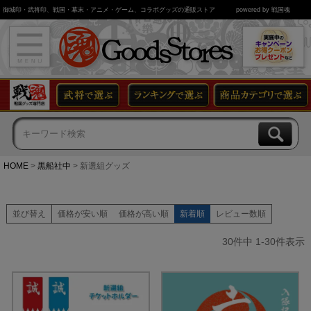
御城印・武将印、戦国・幕末・アニメ・ゲーム、コラボグッズの通販ストア
powered by 戦国魂
HOME
黒船社中
新選組グッズ
並び替え
価格が安い順
価格が高い順
新着順
レビュー数順
30
件中
1
-
30
件表示