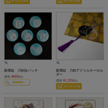
新撰組 刀剣缶バッチ
新撰組 刀剣アクリルキーホル
ダー
価格
¥
660
税込
価格
¥
1,320
税込