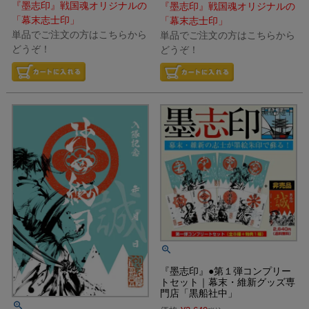
『墨志印』戦国魂オリジナルの
『墨志印』戦国魂オリジナルの
「幕末志士印」
「幕末志士印」
単品でご注文の方はこちらから
単品でご注文の方はこちらから
どうぞ！
どうぞ！
『墨志印』●第１弾コンプリー
トセット｜幕末・維新グッズ専
門店「黒船社中」