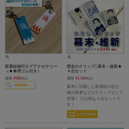
新選組袖印タグアクセサリー
歴史のクリップ│幕末・維新★
（★傘用ゴム付き）
４点セット
価格
¥
385
価格
¥
1,540
税込
税込
幕末に活躍した新選組や志士・
徳川将軍などがクリップとして
登場！ ◎お得な４点セットで
す！