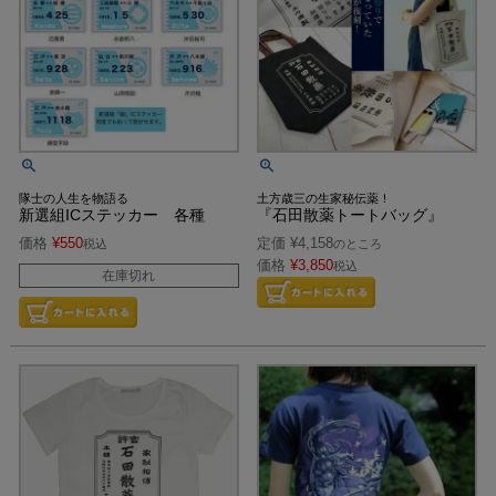
隊士の人生を物語る
土方歳三の生家秘伝薬！
新選組ICステッカー 各種
『石田散薬トートバッグ』
価格
¥
550
定価
¥
4,158
税込
のところ
価格
¥
3,850
税込
在庫切れ