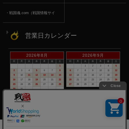
戦国魂.com（戦国情報サイ
ト）
営業日カレンダー
2026年8月
2026年9月
日
月
火
水
木
金
土
日
月
火
水
木
金
土
1
1
2
3
4
5
2
3
4
5
6
7
8
6
7
8
9
10
11
12
9
10
11
12
13
14
15
13
14
15
16
17
18
19
16
17
18
19
20
21
22
20
21
22
23
24
25
26
23
24
25
26
27
28
29
27
28
29
30
30
31
赤い日付が定休日です。
※定休日は、商品の発送・電話でのお問合せは、お休みさせて頂いて
おりますので予めご了承下さい。
©戦国魂