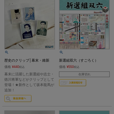
歴史のクリップ│幕末・維新
新選組双六（すごろく）
価格
¥
440
価格
¥
550
税込
税込
幕末に活躍した新選組や志士・
在庫切れ
徳川将軍などがクリップとして
登場！★新作として坂本龍馬が
追加！