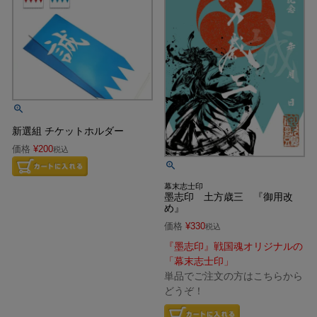
新選組 チケットホルダー
価格
¥
200
税込
幕末志士印
墨志印 土方歳三 『御用改
め』
価格
¥
330
税込
『墨志印』戦国魂オリジナルの
「幕末志士印」
単品でご注文の方はこちらから
どうぞ！