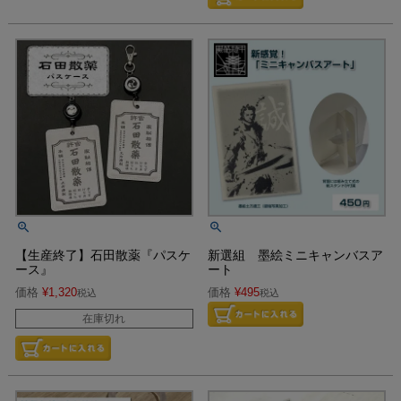
【生産終了】石田散薬『パスケ
新選組 墨絵ミニキャンバスア
ース』
ート
価格
¥
1,320
価格
¥
495
税込
税込
在庫切れ