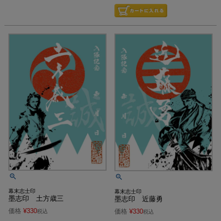
幕末志士印
幕末志士印
墨志印 土方歳三
墨志印 近藤勇
価格
¥
330
価格
¥
330
税込
税込