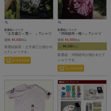
新選組シリーズ
新選組シリーズ
『土方歳三～雪～ 』Tシャツ
『沖田総司～桜～』Tシャツ
価格
¥
4,400
価格
¥
4,400
税込
税込
¥
4,158
新選組副長・土方歳三が描かれ
税込
会員
たTシャツです。
新選組・沖田総司が描かれたT
シャツです。