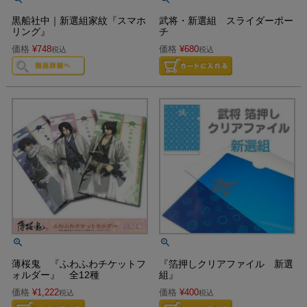
黒船社中｜新選組家紋『スマホ
武将・新選組 スライダーポー
リング』
チ
価格
¥
748
価格
¥
680
税込
税込
薄桜鬼 『ふわふわチケットフ
『箔押しクリアファイル 新選
ォルダー』 全12種
組』
価格
¥
1,222
価格
¥
400
税込
税込