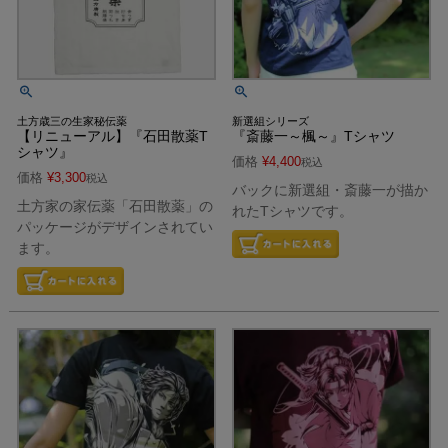
土方歳三の生家秘伝薬
新選組シリーズ
【リニューアル】『石田散薬T
『斎藤一～楓～』Tシャツ
シャツ』
価格
¥
4,400
税込
価格
¥
3,300
税込
バックに新選組・斎藤一が描か
土方家の家伝薬「石田散薬」の
れたTシャツです。
パッケージがデザインされてい
ます。