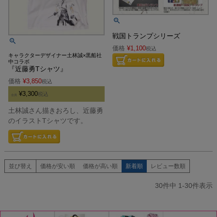
戦国トランプシリーズ
価格
¥
1,100
税込
キャラクターデザイナー土林誠×黒船社
中コラボ
『近藤勇Tシャツ』
価格
¥
3,850
税込
¥
3,300
税込
会員
土林誠さん描きおろし、近藤勇
のイラストTシャツです。
並び替え
価格が安い順
価格が高い順
新着順
レビュー数順
30
件中
1
-
30
件表示