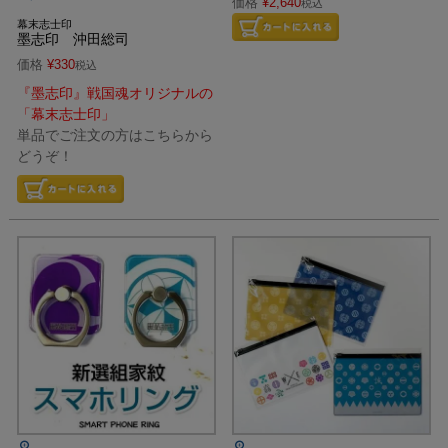
価格
¥
2,640
税込
幕末志士印
墨志印 沖田総司
価格
¥
330
税込
『墨志印』戦国魂オリジナルの
「幕末志士印」
単品でご注文の方はこちらから
どうぞ！