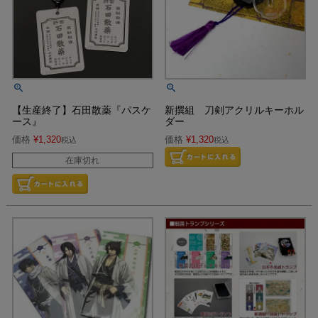
【生産終了】石田散薬『パスケ
新撰組 刀剣アクリルキーホル
ース』
ダー
価格
¥
1,320
価格
¥
1,320
税込
税込
在庫切れ