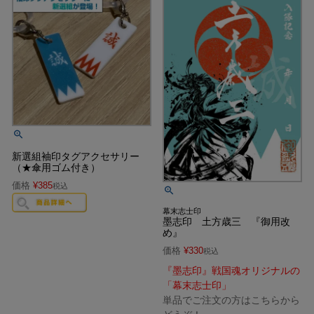
新選組袖印タグアクセサリー
（★傘用ゴム付き）
価格
¥
385
税込
幕末志士印
墨志印 土方歳三 『御用改
め』
価格
¥
330
税込
『墨志印』戦国魂オリジナルの
「幕末志士印」
単品でご注文の方はこちらから