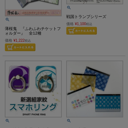
戦国トランプシリーズ
価格
¥
1,100
税込
薄桜鬼 『ふわふわチケットフ
ォルダー』 全12種
価格
¥
1,222
税込