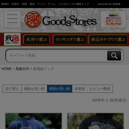
御城印・武将印、戦国・幕末・アニメ・ゲーム、コラボグッズの通販ストア
powered by 戦国魂
HOME
黒船社中
新選組グッズ
並び替え
価格が安い順
価格が高い順
新着順
レビュー数順
30
件中
1
-
30
件表示