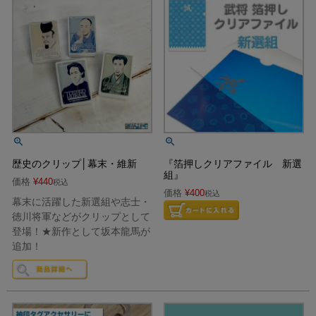
歴史のクリップ│幕末・維新
『箔押しクリアファイル 新選
組』
価格
¥
440
税込
価格
¥
400
税込
幕末に活躍した新選組や志士・
徳川将軍などがクリップとして
登場！★新作として坂本龍馬が
追加！