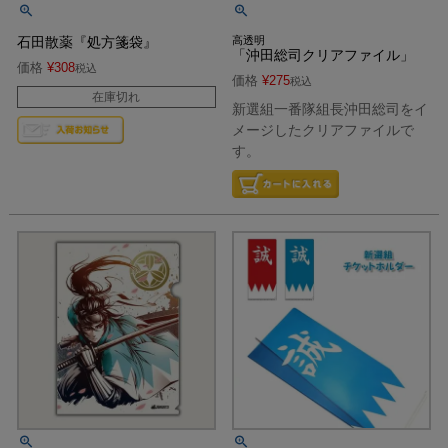
石田散薬『処方箋袋』
高透明
「沖田総司クリアファイル」
価格
¥
308
税込
価格
¥
275
税込
在庫切れ
新選組一番隊組長沖田総司をイ
メージしたクリアファイルで
す。