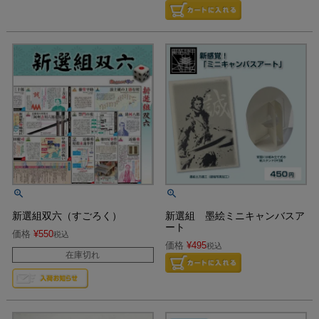
新選組双六（すごろく）
新選組 墨絵ミニキャンバスア
ート
価格
¥
550
税込
価格
¥
495
税込
在庫切れ