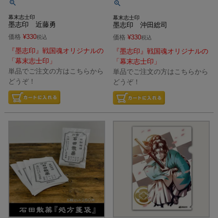
幕末志士印
幕末志士印
墨志印 近藤勇
墨志印 沖田総司
価格
¥
330
価格
¥
330
税込
税込
『墨志印』戦国魂オリジナルの
『墨志印』戦国魂オリジナルの
「幕末志士印」
「幕末志士印」
単品でご注文の方はこちらから
単品でご注文の方はこちらから
どうぞ！
どうぞ！