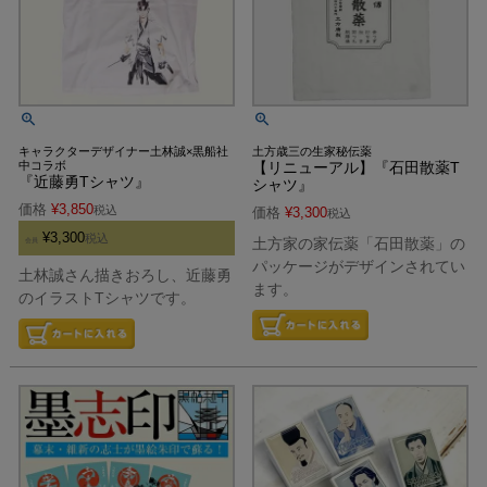
キャラクターデザイナー土林誠×黒船社
土方歳三の生家秘伝薬
中コラボ
【リニューアル】『石田散薬T
『近藤勇Tシャツ』
シャツ』
価格
¥
3,850
税込
価格
¥
3,300
税込
¥
3,300
税込
土方家の家伝薬「石田散薬」の
会員
パッケージがデザインされてい
土林誠さん描きおろし、近藤勇
ます。
のイラストTシャツです。