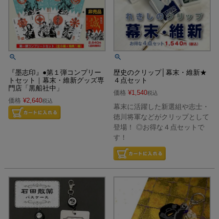
『墨志印』●第１弾コンプリー
歴史のクリップ│幕末・維新★
トセット｜幕末・維新グッズ専
４点セット
門店「黒船社中」
価格
¥
1,540
税込
価格
¥
2,640
税込
幕末に活躍した新選組や志士・
徳川将軍などがクリップとして
登場！ ◎お得な４点セットで
す！