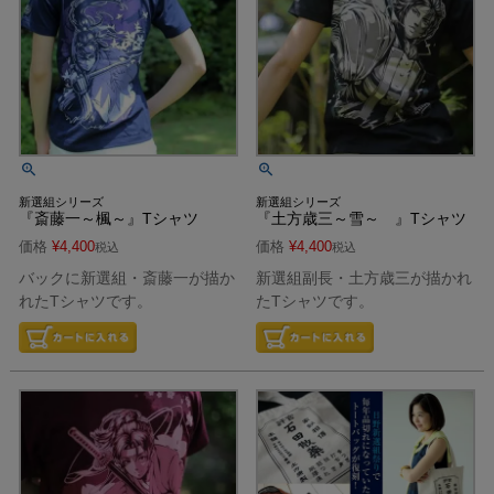
新選組シリーズ
新選組シリーズ
『斎藤一～楓～』Tシャツ
『土方歳三～雪～ 』Tシャツ
価格
¥
4,400
価格
¥
4,400
税込
税込
バックに新選組・斎藤一が描か
新選組副長・土方歳三が描かれ
れたTシャツです。
たTシャツです。