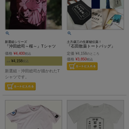
新選組シリーズ
土方歳三の生家秘伝薬！
『沖田総司～桜～』Tシャツ
『石田散薬トートバッグ』
価格
¥
4,400
定価
¥
4,158
税込
のところ
価格
¥
3,850
税込
¥
4,158
税込
会員
新選組・沖田総司が描かれたT
シャツです。