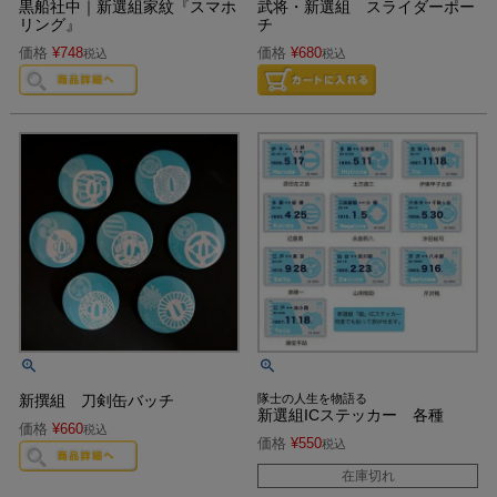
黒船社中｜新選組家紋『スマホ
武将・新選組 スライダーポー
リング』
チ
価格
¥
748
価格
¥
680
税込
税込
新撰組 刀剣缶バッチ
隊士の人生を物語る
新選組ICステッカー 各種
価格
¥
660
税込
価格
¥
550
税込
在庫切れ