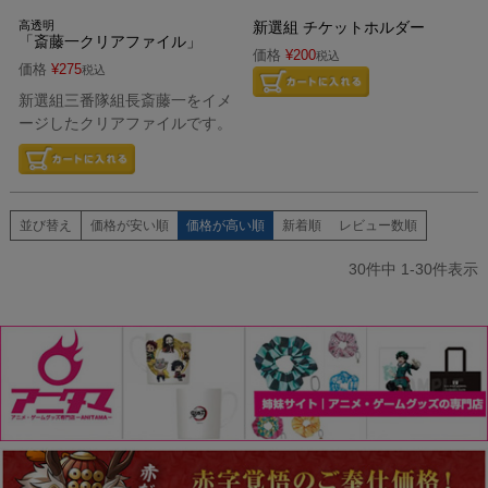
高透明
新選組 チケットホルダー
「斎藤一クリアファイル」
価格
¥
200
税込
価格
¥
275
税込
新選組三番隊組長斎藤一をイメ
ージしたクリアファイルです。
並び替え
価格が安い順
価格が高い順
新着順
レビュー数順
30
件中
1
-
30
件表示