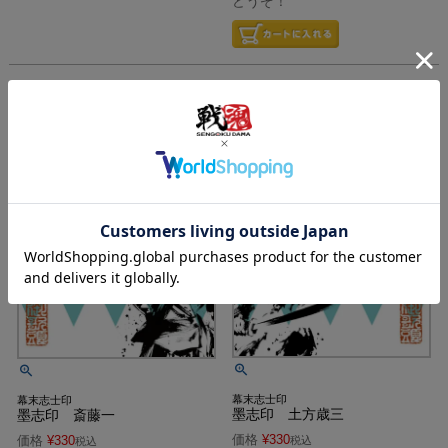
どうぞ！
幕末志士印
幕末志士印
墨志印 土方歳三
墨志印 斎藤一
価格
¥
330
価格
¥
330
税込
税込