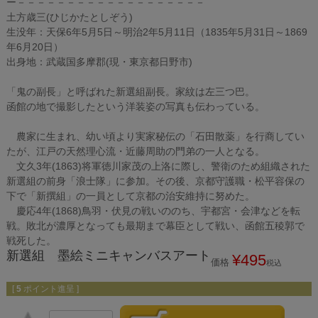
ー－－－－－－－－－－－－－－－－－－－
土方歳三(ひじかたとしぞう)
生没年：天保6年5月5日～明治2年5月11日（1835年5月31日～1869
年6月20日）
出身地：武蔵国多摩郡(現・東京都日野市)
「鬼の副長」と呼ばれた新選組副長。家紋は左三つ巴。
函館の地で撮影したという洋装姿の写真も伝わっている。
農家に生まれ、幼い頃より実家秘伝の「石田散薬」を行商してい
たが、江戸の天然理心流・近藤周助の門弟の一人となる。
文久3年(1863)将軍徳川家茂の上洛に際し、警衛のため組織された
新選組の前身「浪士隊」に参加。その後、京都守護職・松平容保の
下で「新撰組」の一員として京都の治安維持に努めた。
慶応4年(1868)鳥羽・伏見の戦いののち、宇都宮・会津などを転
戦。敗北が濃厚となっても最期まで幕臣として戦い、函館五稜郭で
戦死した。
新選組 墨絵ミニキャンバスアート
¥
495
価格
税込
[
5
ポイント進呈 ]