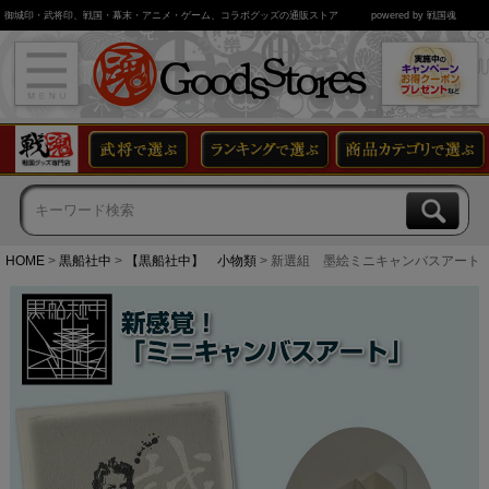
御城印・武将印、戦国・幕末・アニメ・ゲーム、コラボグッズの通販ストア
powered by 戦国魂
HOME
黒船社中
【黒船社中】 小物類
新選組 墨絵ミニキャンバスアート