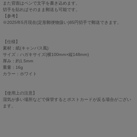
また背面はペンで文字を書き込めます。
切手を貼ればそのまま郵送も可能です。
【参考】
※2025年5月現在(定形郵便物扱い)85円切手で郵送できます。
【仕様】
素材：紙(キャンパス風)
サイズ：ハガキサイズ(横100mm×縦148mm)
厚み：約1.5mm
重量：16g
カラー：ホワイト
【使用上の注意】
湿気が多い場所などで保管するとポストカードが反る場合がござい
ます。