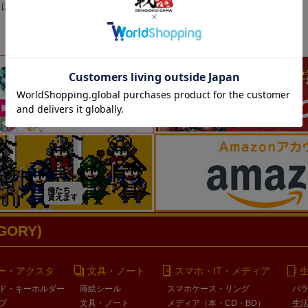
るほか、ポストカードサイズのフレームに入れて
ORY)
ー・アクスタ
文具・ノート
スマホ・IT・メディア
ド・キーホルダー
蒔絵シール
スマホケース・リング
バ
プ
文具・ノート
メディア（本・CD・BD）
生