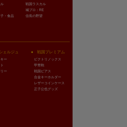
オル
戦国ラスカル
子
城プロ：RE
菓子・食品
信長の野望
シェルジュ
戦国プレミアム
クキー
ビクトリノックス
ート
甲冑鞄
サリー
戦国ピアス
合金キーホルダー
レザーコインケース
正子公也グッズ