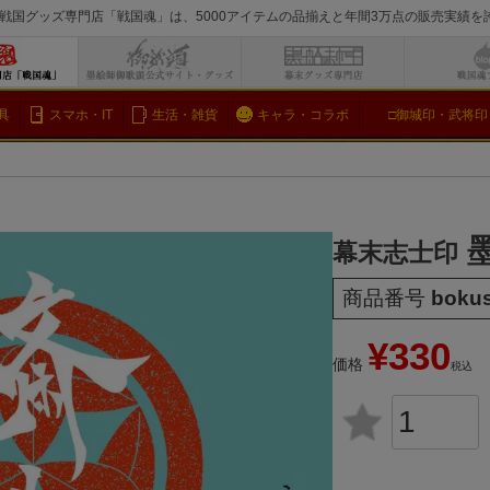
戦国グッズ専門店「戦国魂」は、5000アイテムの品揃えと年間3万点の販売実績
検索
具
スマホ・IT
生活・雑貨
キャラ・コラボ
□御城印・武将印
幕末志士印
商品番号
bokus
¥
330
価格
税込