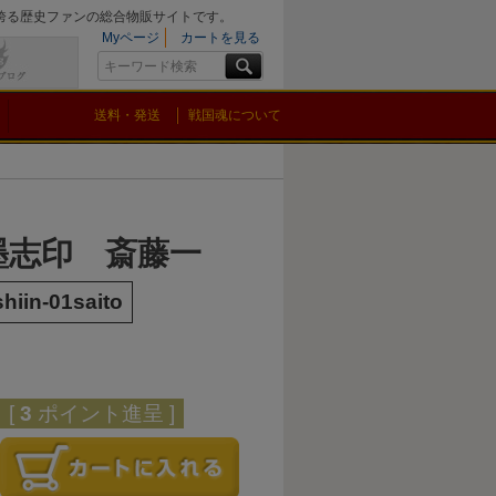
を誇る歴史ファンの総合物販サイトです。
Myページ
カートを見る
送料・発送
戦国魂について
墨志印 斎藤一
hiin-01saito
[
3
ポイント進呈 ]