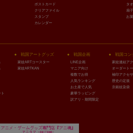
ポストカード
タ
クリアファイル
扇
スタンプ
お
カレンダー
戦国アートグッズ
戦国企画
戦国コン
」
家紋ARTコースター
LINE企画
家紋連結ア
」
家紋ARTKAN
マニア向け
オーダート
複数でお得
袖印アクセ
人気ランキング
歴史の定規
お土産で人気
京銀紋染袋
ート
豪華ラッピング
訳アリ・期間限定