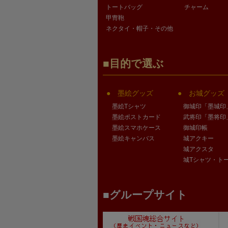
トートバッグ
チャーム
甲冑鞄
ネクタイ・帽子・その他
目的で選ぶ
墨絵グッズ
お城グッズ
墨絵Tシャツ
御城印「墨城印
墨絵ポストカード
武将印「墨将印
墨絵スマホケース
御城印帳
墨絵キャンバス
城アクキー
城アクスタ
城Tシャツ・ト
グループサイト