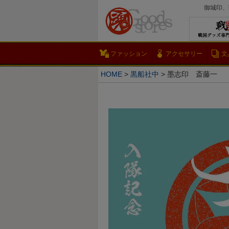
御城印、
ファッション
アクセサリー
文
HOME
黒船社中
墨志印 斎藤一