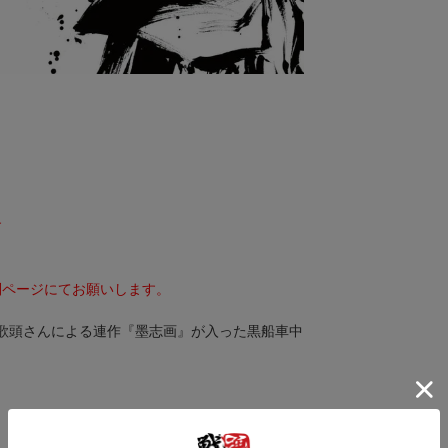
す
。
別ページにてお願いします。
師御歌頭さんによる連作『墨志画』が入った黒船車中