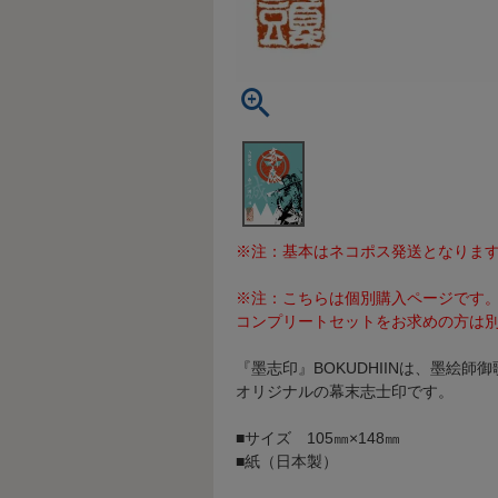
※注：基本はネコポス発送となりま
※注：こちらは個別購入ページです
コンプリートセットをお求めの方は
『墨志印』BOKUDHIINは、墨絵
オリジナルの幕末志士印です。
■サイズ 105㎜×148㎜
■紙（日本製）