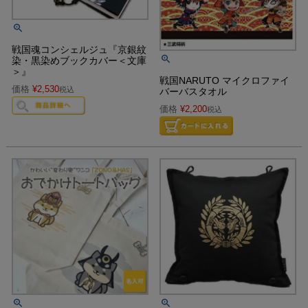
戦国魂コンシェルジュ『京銀紋
染・黒染めブックカバー＜文庫
＞』
戦国NARUTO マイクロファイ
価格
¥
2,530
税込
バーバスタオル
価格
¥
2,200
税込