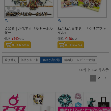
犬武者｜お供アクリルキーホル
ねこねこ日本史 『クリアファ
ダー
イル』
価格
¥
440
価格
¥
440
税込
税込
並び替え
価格が安い順
価格が高い順
新着順
レビュー数順
50
件中
1
-
40
件表示
1
2