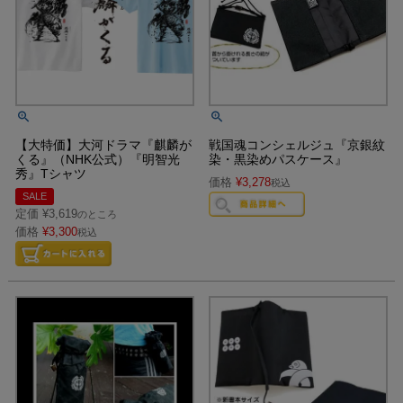
【大特価】大河ドラマ『麒麟が
戦国魂コンシェルジュ『京銀紋
くる』（NHK公式）『明智光
染・黒染めパスケース』
秀』Tシャツ
価格
¥
3,278
税込
SALE
定価
¥
3,619
のところ
価格
¥
3,300
税込