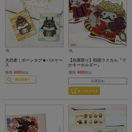
犬武者｜ボーンタグ★パスケー
【在庫限り】戦国ラスカル『で
ス
かキーホルダー』
価格
¥
880
価格
¥
880
税込
税込
在庫切れ