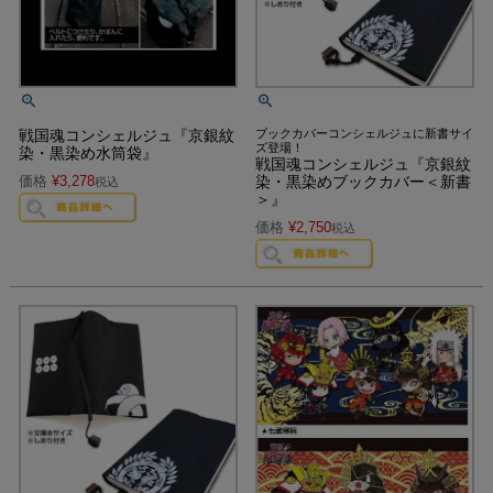
戦国魂コンシェルジュ『京銀紋
ブックカバーコンシェルジュに新書サイ
ズ登場！
染・黒染め水筒袋』
戦国魂コンシェルジュ『京銀紋
価格
¥
3,278
染・黒染めブックカバー＜新書
税込
＞』
価格
¥
2,750
税込