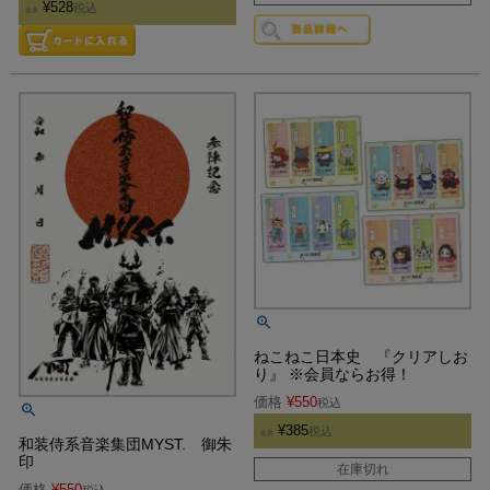
¥
528
税込
会員
ねこねこ日本史 『クリアしお
り』 ※会員ならお得！
価格
¥
550
税込
¥
385
税込
会員
和装侍系音楽集団MYST. 御朱
印
在庫切れ
価格
¥
550
税込