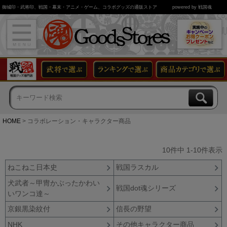
御城印・武将印、戦国・幕末・アニメ・ゲーム、コラボグッズの通販ストア
powered by 戦国魂
HOME
コラボレーション・キャラクター商品
10
件中
1
-
10
件表示
ねこねこ日本史
戦国ラスカル
犬武者～甲冑かぶったかわい
戦国dot魂シリーズ
いワンコ達～
京銀黒染紋付
信長の野望
NHK
その他キャラクター商品