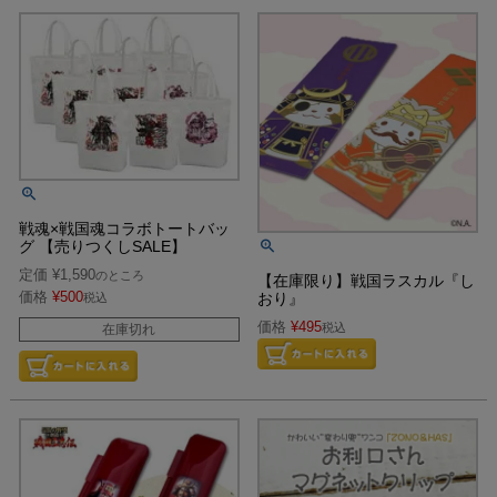
戦魂×戦国魂コラボトートバッ
グ 【売りつくしSALE】
定価
¥
1,590
のところ
【在庫限り】戦国ラスカル『し
価格
¥
500
おり』
税込
価格
¥
495
税込
在庫切れ