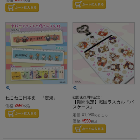
ねこねこ日本史 『定規』
戦国魂21周年記念！
【期間限定】戦国ラスカル『パ
価格
¥
550
税込
スケース』
定価
¥
1,980
のところ
価格
¥
550
税込