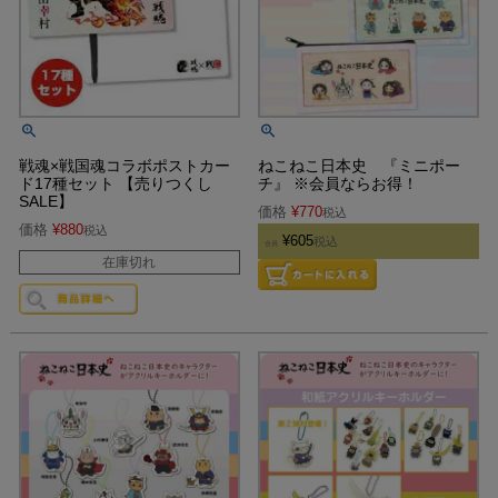
戦魂×戦国魂コラボポストカー
ねこねこ日本史 『ミニポー
ド17種セット 【売りつくし
チ』 ※会員ならお得！
SALE】
価格
¥
770
税込
価格
¥
880
税込
¥
605
税込
会員
在庫切れ