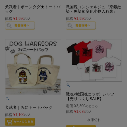
犬武者｜ボーンタグ★トートバ
戦国魂コンシェルジュ『京銀紋
ッグ
染・黒染め変化小物入れ袋』
価格
¥
1,980
価格
¥
1,980
税込
税込
戦魂×戦国魂コラボTシャツ
【売りつくしSALE】
定価
¥
3,300
のところ
犬武者｜みにトートバック
価格
¥
1,078
税込
価格
¥
1,100
税込
在庫切れ