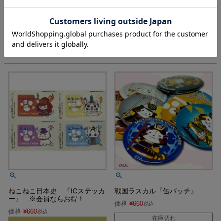
犬武者｜吸水コースター2
犬武者｜吸水コースター
価格
¥
660
価格
¥
660
税込
税込
ねこねこ日本史 『ICステッカ
戦国ラスカル『缶バッチ』
ー』 ※会員ならお得！
価格
¥
660
税込
価格
¥
660
税込
在庫切れ