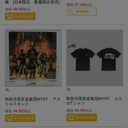
種 (日本限定・数量限定発売)
価格
¥
7,480
税込
価格
¥
8,800
税込
和装侍系音楽集団MYST. コラ
和装侍系音楽集団MYST. アク
ボTシャツ
リルスタンド
価格
¥
4,400
価格
¥
4,950
税込
税込