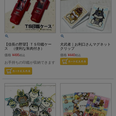
【信長の野望】ＴＳ印鑑ケー
犬武者｜お利口さんマグネット
ス （便利な朱肉付き）
クリップ
価格
¥
495
価格
¥
440
税込
税込
お手持ちの印鑑が収納できます