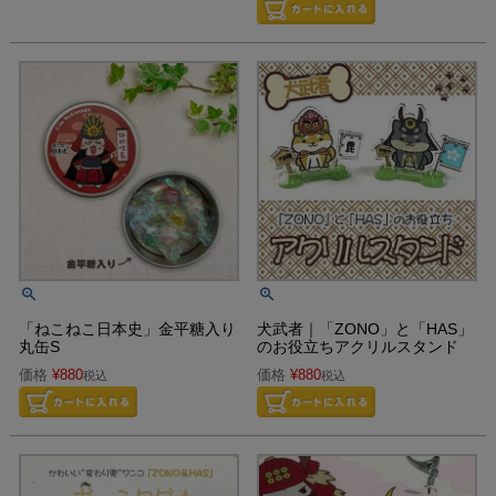
「ねこねこ日本史」金平糖入り
犬武者｜「ZONO」と「HAS」
丸缶S
のお役立ちアクリルスタンド
価格
¥
880
価格
¥
880
税込
税込