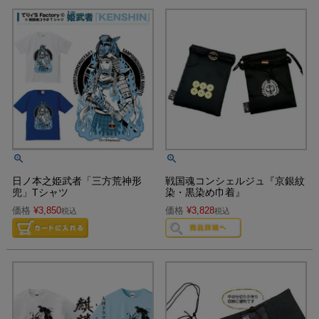
日ノ本之姫武者「三方荒神形
戦国魂コンシェルジュ『京銀紋
兜」Tシャツ
染・黒染め巾着』
価格
¥
3,850
価格
¥
3,828
税込
税込