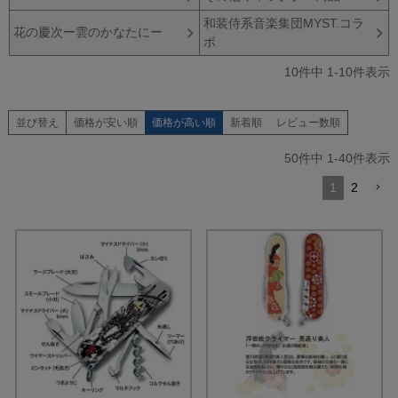
和装侍系音楽集団MYST.コラ
花の慶次ー雲のかなたにー
ボ
10
件中
1
-
10
件表示
並び替え
価格が安い順
価格が高い順
新着順
レビュー数順
50
件中
1
-
40
件表示
1
2