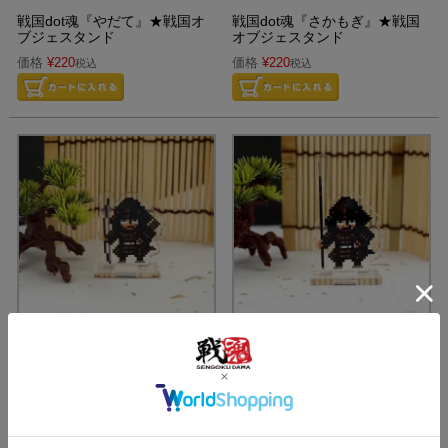
戦国dot魂『やだて』★戦国オ
戦国dot魂『さかもぎ』★戦国
ブジェスタンド
オブジェスタンド
価格
¥
220
価格
¥
220
税込
税込
戦国dot魂『ゆみへい』★武将
戦国dot魂『やりへい』★武将
キャラスタンド
キャラスタンド
価格
¥
330
価格
¥
330
税込
税込