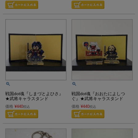
戦国dot魂『しまづとよひさ』
戦国dot魂『おおたによしつ
★武将キャラスタンド
ぐ』★武将キャラスタンド
価格
¥
440
価格
¥
440
税込
税込