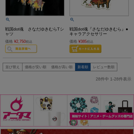
戦国dot魂 さなだゆきむらTシ
戦国dot魂『さなだゆきむら』●
ャツ
キャラアクセサリー
価格
¥
2,750
価格
¥
385
税込
税込
並び替え
価格が安い順
価格が高い順
新着順
レビュー数順
28
件中
1
-
28
件表示