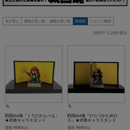
並び替え
価格が安い順
価格が高い順
新着順
レビュー数順
28
件中
1
-
28
件表示
戦国dot魂『くろだかんべえ』
戦国dot魂『ひらつかためひ
★武将キャラスタンド
ろ』★武将キャラスタンド
価格
¥
440
価格
¥
440
税込
税込