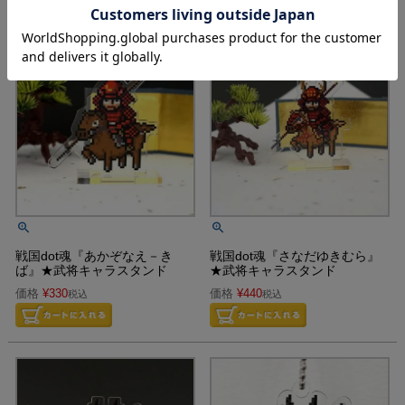
戦国dot魂『あかぞなえ－き
戦国dot魂『さなだゆきむら』
ば』★武将キャラスタンド
★武将キャラスタンド
価格
¥
330
価格
¥
440
税込
税込