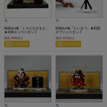
戦国dot魂『くろだながまさ』
戦国dot魂『たいまつ』★戦国
★武将キャラスタンド
オブジェスタンド
価格
¥
440
価格
¥
220
税込
税込