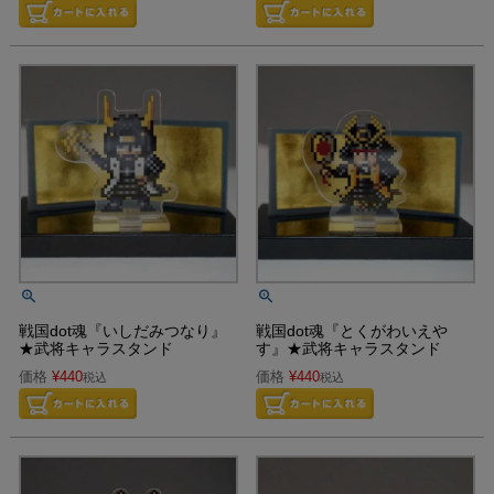
戦国dot魂『いしだみつなり』
戦国dot魂『とくがわいえや
★武将キャラスタンド
す』★武将キャラスタンド
価格
¥
440
価格
¥
440
税込
税込