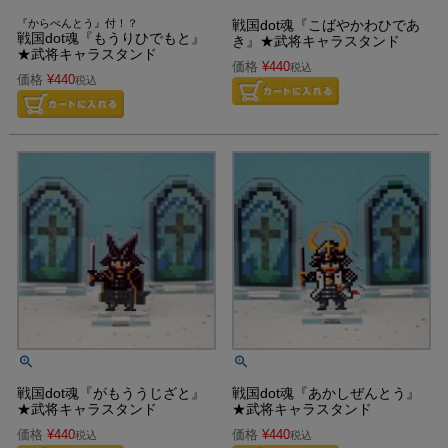
『からべんとう』付！？
戦国dot魂『こばやかわひであ
戦国dot魂『もうりひでもと』
き』★武将キャラスタンド
★武将キャラスタンド
価格
¥
440
税込
価格
¥
440
税込
戦国dot魂『がもううじざと』
戦国dot魂『あかしぜんとう』
★武将キャラスタンド
★武将キャラスタンド
価格
¥
440
価格
¥
440
税込
税込