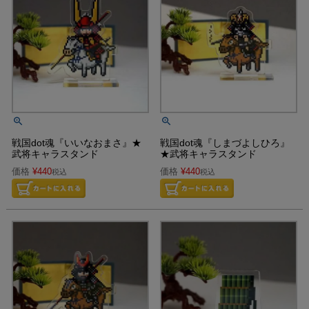
戦国dot魂『いいなおまさ』★
戦国dot魂『しまづよしひろ』
武将キャラスタンド
★武将キャラスタンド
価格
¥
440
価格
¥
440
税込
税込