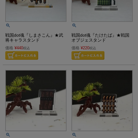
戦国dot魂『しまさこん』★武
戦国dot魂『たけたば』★戦国
将キャラスタンド
オブジェスタンド
価格
¥
440
価格
¥
220
税込
税込