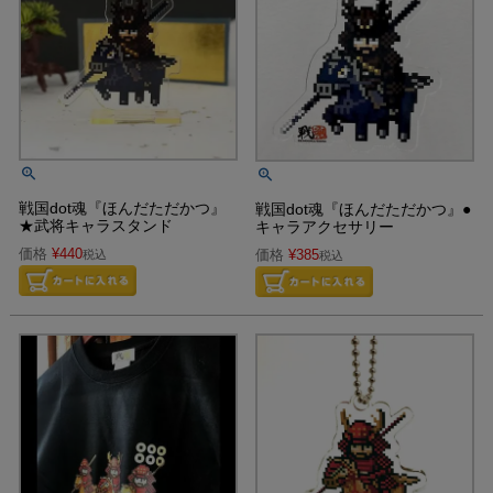
戦国dot魂『ほんだただかつ』
戦国dot魂『ほんだただかつ』●
★武将キャラスタンド
キャラアクセサリー
価格
¥
440
価格
¥
385
税込
税込