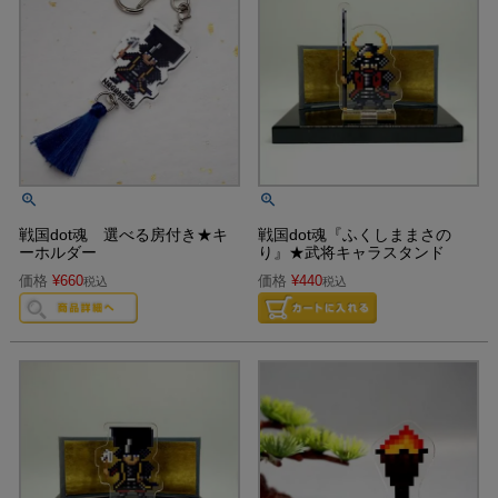
戦国dot魂 選べる房付き★キ
戦国dot魂『ふくしままさの
ーホルダー
り』★武将キャラスタンド
価格
¥
660
価格
¥
440
税込
税込