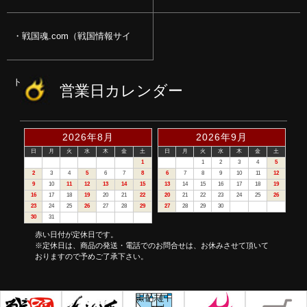
戦国魂.com（戦国情報サイ
ト）
営業日カレンダー
2026年8月
2026年9月
日
月
火
水
木
金
土
日
月
火
水
木
金
土
1
1
2
3
4
5
2
3
4
5
6
7
8
6
7
8
9
10
11
12
9
10
11
12
13
14
15
13
14
15
16
17
18
19
16
17
18
19
20
21
22
20
21
22
23
24
25
26
23
24
25
26
27
28
29
27
28
29
30
30
31
赤い日付が定休日です。
※定休日は、商品の発送・電話でのお問合せは、お休みさせて頂いて
おりますので予めご了承下さい。
©戦国魂