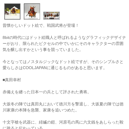
昔懐かしいドット絵で、戦国武将が登場！
8bitの時代にはドット絵職人と呼ばれるようなグラフィックデザイナ
ーがおり、限られたピクセルの中でいかにそのキャラクターの雰囲
気を醸し出すかという事を競っていました。
今となってはノスタルジックなドット絵ですが、そのシンプルさと
愛らしさはCOOLJAPANに通じるものがあると思います。
■真田幸村
赤備えを纏った日本一の兵として評された勇将。
大坂冬の陣では真田丸において徳川方を撃退し、大坂夏の陣では徳
川家康の本陣を急襲、家康を追いつめた。
十文字槍を武器に、緋縅の鎧、河原毛の馬に六文銭をあしらった鞍
に跨ると伝わっている。