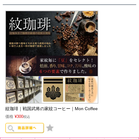
紋珈琲｜戦国武将の家紋コーヒー｜Mon Coffee
価格
¥
300
税込