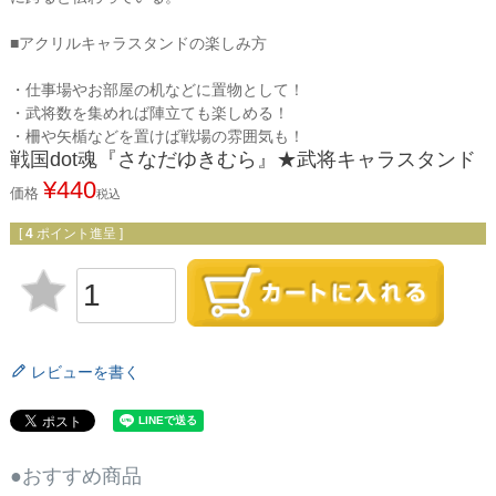
■アクリルキャラスタンドの楽しみ方
・仕事場やお部屋の机などに置物として！
・武将数を集めれば陣立ても楽しめる！
・柵や矢楯などを置けば戦場の雰囲気も！
戦国dot魂『さなだゆきむら』★武将キャラスタンド
¥
440
価格
税込
[
4
ポイント進呈 ]
レビューを書く
●おすすめ商品