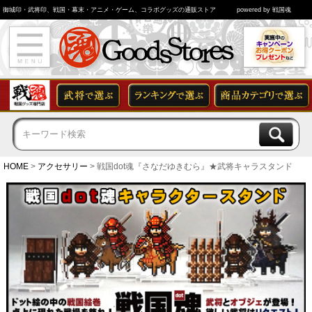
御城印・武将印、戦国・幕末・アニメ・ゲーム、コラボグッズの通販ストア
powered by 戦国魂
HOME
アクセサリー
戦国dot魂『さなだゆきむら』★武将キャラスタンド