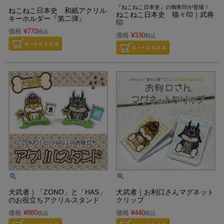
『ねこねこ日本史』の御朱印が登場！
ねこねこ日本史 和紙アクリル
ねこねこ日本史 猫々印｜武将
キーホルダー『第二弾』
印
価格
¥
770
税込
価格
¥
330
税込
犬武者｜「ZONO」と「HAS」
犬武者｜お利口さんマグネット
のお役立ちアクリルスタンド
クリップ
価格
¥
880
価格
¥
440
税込
税込