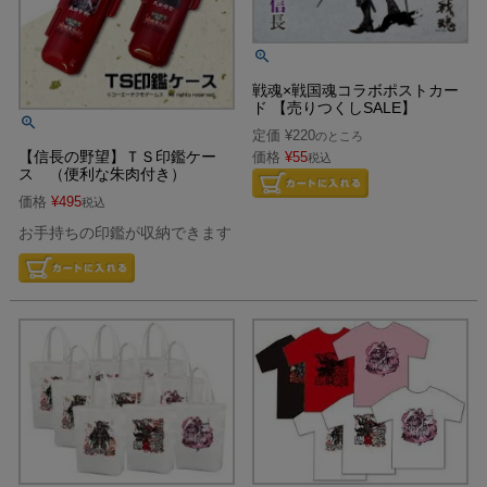
戦魂×戦国魂コラボポストカー
ド 【売りつくしSALE】
定価
¥
220
のところ
【信長の野望】ＴＳ印鑑ケー
価格
¥
55
税込
ス （便利な朱肉付き）
価格
¥
495
税込
お手持ちの印鑑が収納できます