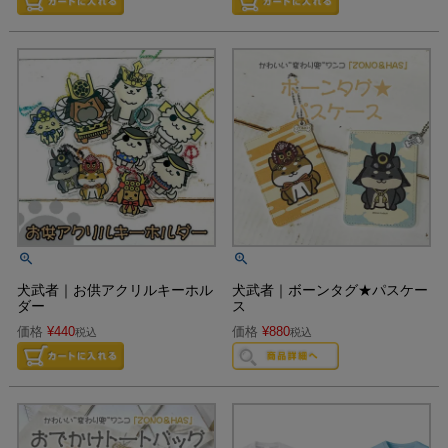
犬武者｜お供アクリルキーホル
犬武者｜ボーンタグ★パスケー
ダー
ス
価格
¥
440
価格
¥
880
税込
税込