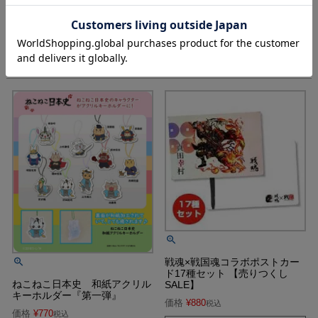
日ノ本之姫武者「三方荒神形
ねこねこ日本史 缶バッジ
兜」Tシャツ
価格
¥
440
税込
価格
¥
3,850
税込
戦魂×戦国魂コラボポストカー
ド17種セット 【売りつくし
ねこねこ日本史 和紙アクリル
SALE】
キーホルダー『第一弾』
価格
¥
880
税込
価格
¥
770
税込