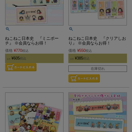
ねこねこ日本史 『ミニポー
ねこねこ日本史 『クリアしお
チ』 ※会員ならお得！
り』 ※会員ならお得！
価格
¥
770
価格
¥
550
税込
税込
¥
605
¥
385
税込
税込
会員
会員
在庫切れ