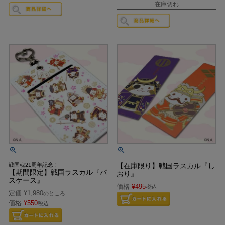
在庫切れ
戦国魂21周年記念！
【在庫限り】戦国ラスカル『し
【期間限定】戦国ラスカル『パ
おり』
スケース』
価格
¥
495
税込
定価
¥
1,980
のところ
価格
¥
550
税込