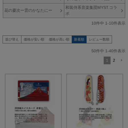
和装侍系音楽集団MYST.コラ
花の慶次ー雲のかなたにー
ボ
10
件中
1
-
10
件表示
並び替え
価格が安い順
価格が高い順
新着順
レビュー数順
50
件中
1
-
40
件表示
1
2