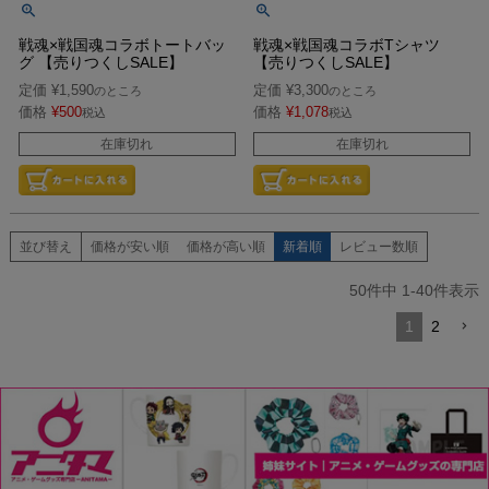
戦魂×戦国魂コラボトートバッ
戦魂×戦国魂コラボTシャツ
グ 【売りつくしSALE】
【売りつくしSALE】
定価
¥
1,590
定価
¥
3,300
のところ
のところ
価格
¥
500
価格
¥
1,078
税込
税込
在庫切れ
在庫切れ
並び替え
価格が安い順
価格が高い順
新着順
レビュー数順
50
件中
1
-
40
件表示
1
2