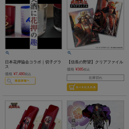
日本花押協会コラボ｜切子グラ
【信長の野望】クリアファイル
ス
価格
¥
385
税込
価格
¥
7,480
税込
在庫切れ