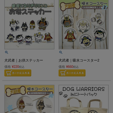
犬武者｜お供ステッカー
犬武者｜吸水コースター2
価格
¥
220
価格
¥
660
税込
税込