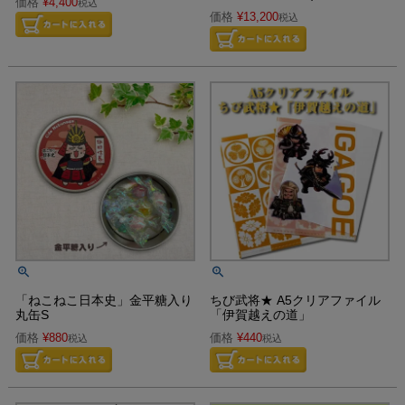
価格
¥
4,400
税込
価格
¥
13,200
税込
「ねこねこ日本史」金平糖入り
ちび武将★ A5クリアファイル
丸缶S
「伊賀越えの道」
価格
¥
880
価格
¥
440
税込
税込