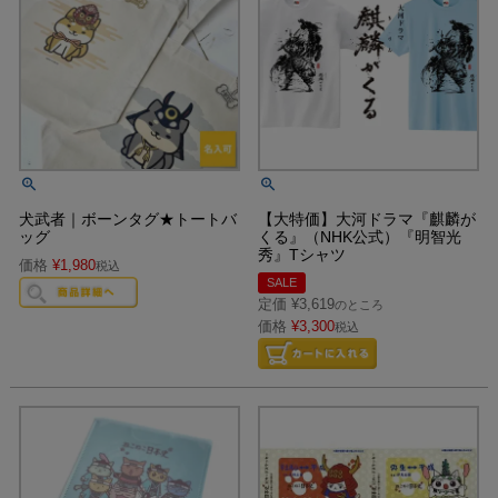
犬武者｜ボーンタグ★トートバ
【大特価】大河ドラマ『麒麟が
ッグ
くる』（NHK公式）『明智光
秀』Tシャツ
価格
¥
1,980
税込
SALE
定価
¥
3,619
のところ
価格
¥
3,300
税込