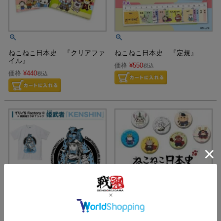
ねこねこ日本史 『クリアファ
ねこねこ日本史 『定規』
イル』
価格
¥
550
税込
価格
¥
440
税込