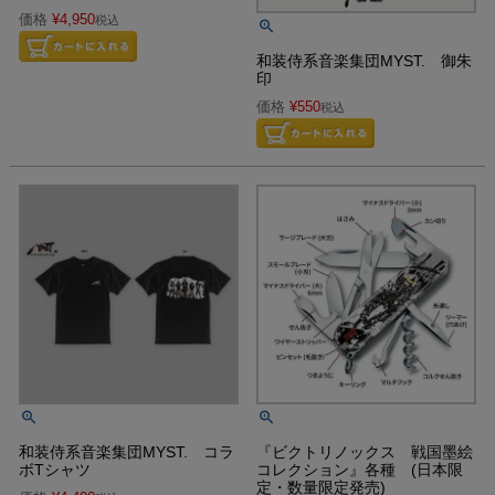
価格
¥
4,950
税込
和装侍系音楽集団MYST. 御朱
印
価格
¥
550
税込
和装侍系音楽集団MYST. コラ
『ビクトリノックス 戦国墨絵
ボTシャツ
コレクション』各種 (日本限
定・数量限定発売)