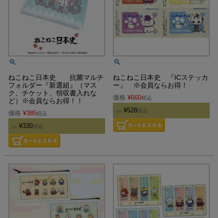
ねこねこ日本史 抗菌マルチ
ねこねこ日本史 『ICステッカ
フォルダー『新選組』（マス
ー』 ※会員ならお得！
ク、チケット、領収書入れな
価格
¥
660
税込
ど）※会員ならお得！！
¥
528
税込
価格
¥
385
会員
税込
¥
330
税込
会員