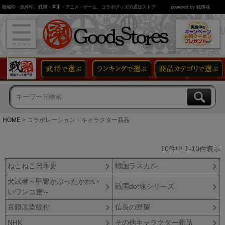
御城印・武将印、戦国・幕末・アニメ・ゲーム、コラボグッズの通販ストア
powered by 戦国魂
HOME
コラボレーション・キャラクター商品
10
件中
1
-
10
件表示
ねこねこ日本史
戦国ラスカル
犬武者～甲冑かぶったかわい
戦国dot魂シリーズ
いワンコ達～
京銀黒染紋付
信長の野望
NHK
その他キャラクター商品