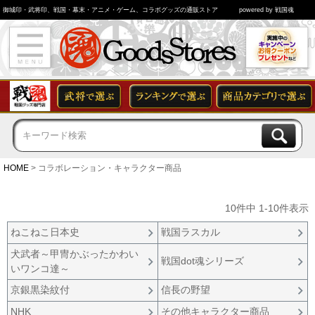
御城印・武将印、戦国・幕末・アニメ・ゲーム、コラボグッズの通販ストア
powered by 戦国魂
HOME
コラボレーション・キャラクター商品
10
件中
1
-
10
件表示
ねこねこ日本史
戦国ラスカル
犬武者～甲冑かぶったかわい
戦国dot魂シリーズ
いワンコ達～
京銀黒染紋付
信長の野望
NHK
その他キャラクター商品