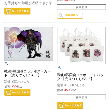
税込
お手持ちの印鑑が収納できます
在庫切れ
戦魂×戦国魂コラボポストカー
戦魂×戦国魂コラボトートバッ
ド 【売りつくしSALE】
グ 【売りつくしSALE】
定価
¥
220
のところ
定価
¥
1,590
のところ
価格
¥
55
税込
価格
¥
500
税込
在庫切れ