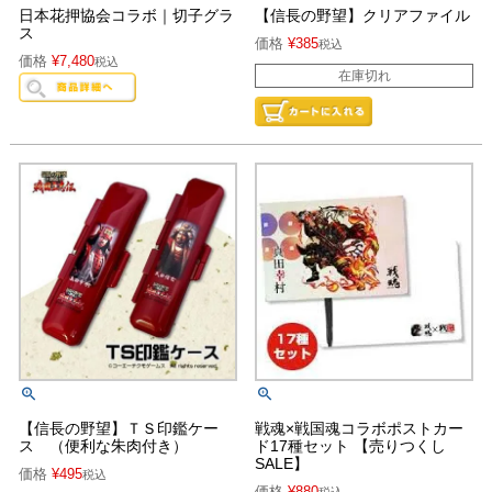
日本花押協会コラボ｜切子グラ
【信長の野望】クリアファイル
ス
価格
¥
385
税込
価格
¥
7,480
税込
在庫切れ
【信長の野望】ＴＳ印鑑ケー
戦魂×戦国魂コラボポストカー
ス （便利な朱肉付き）
ド17種セット 【売りつくし
SALE】
価格
¥
495
税込
価格
¥
880