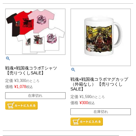
戦魂×戦国魂コラボTシャツ
【売りつくしSALE】
戦魂×戦国魂コラボマグカップ
定価
¥
3,300
のところ
（外箱なし） 【売りつくし
価格
¥
1,078
税込
SALE】
在庫切れ
定価
¥
1,590
のところ
価格
¥
300
税込
在庫切れ