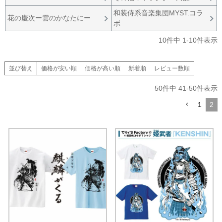
和装侍系音楽集団MYST.コラ
花の慶次ー雲のかなたにー
ボ
10
件中
1
-
10
件表示
並び替え
価格が安い順
価格が高い順
新着順
レビュー数順
50
件中
41
-
50
件表示
1
2