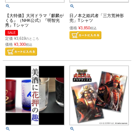
【大特価】大河ドラマ『麒麟が
日ノ本之姫武者「三方荒神形
くる』（NHK公式）『明智光
兜」Tシャツ
秀』Tシャツ
価格
¥
3,850
税込
SALE
定価
¥
3,619
のところ
価格
¥
3,300
税込