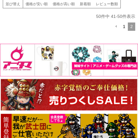
並び替え
価格が安い順
価格が高い順
新着順
レビュー数順
50
件中
41
-
50
件表示
1
2