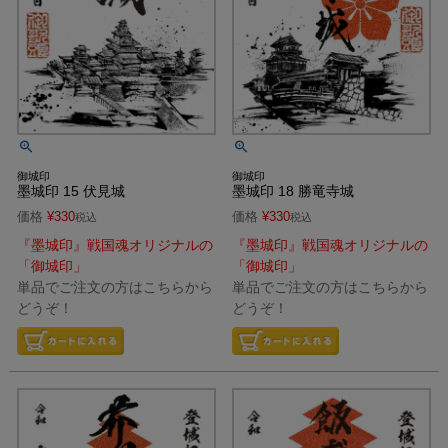
御城印
御城印
墨城印 15 伏見城
墨城印 18 勝竜寺城
価格
¥
330
価格
¥
330
税込
税込
『墨城印』戦国魂オリジナルの
『墨城印』戦国魂オリジナルの
「御城印」
「御城印」
単品でご注文の方はこちらから
単品でご注文の方はこちらから
どうぞ！
どうぞ！