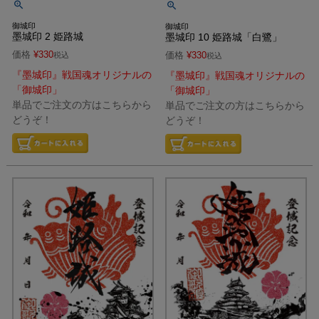
御城印
御城印
墨城印 2 姫路城
墨城印 10 姫路城「白鷺」
価格
¥
330
価格
¥
330
税込
税込
『墨城印』戦国魂オリジナルの
『墨城印』戦国魂オリジナルの
「御城印」
「御城印」
単品でご注文の方はこちらから
単品でご注文の方はこちらから
どうぞ！
どうぞ！