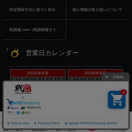
特定商取引法に基づく表示
個人情報の取り扱いについて
戦国魂.com（戦国情報サイ
ト）
営業日カレンダー
2026年8月
2026年9月
日
月
火
水
木
金
土
日
月
火
水
木
金
土
1
1
2
3
4
5
2
3
4
5
6
7
8
6
7
8
9
10
11
12
9
10
11
12
13
14
15
13
14
15
16
17
18
19
16
17
18
19
20
21
22
20
21
22
23
24
25
26
23
24
25
26
27
28
29
27
28
29
30
30
31
赤い日付が定休日です。
※定休日は、商品の発送・電話でのお問合せは、お休みさせて頂いて
おりますので予めご了承下さい。
©戦国魂