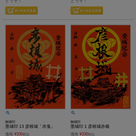
どうぞ！
どうぞ！
御城印
御城印
墨城印 1 彦根城赤備
墨城印 13 彦根城「赤鬼」
価格
¥
330
価格
¥
330
税込
税込