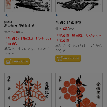
御城印
墨城印 12 聚楽第
墨城印 9 丹波亀山城
価格
¥
330
税込
価格
¥
330
税込
『墨城印』戦国魂オリジナルの
『墨城印』戦国魂オリジナルの
「御城印」
「御城印」
単品でご注文の方はこちらから
単品でご注文の方はこちらから
どうぞ！
どうぞ！