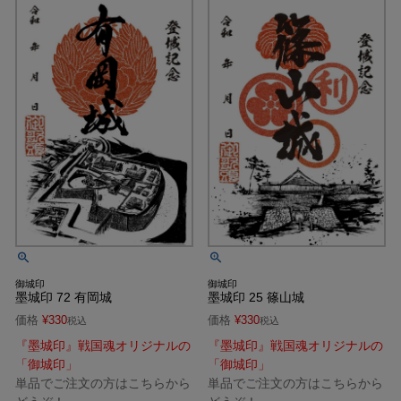
御城印
御城印
墨城印 72 有岡城
墨城印 25 篠山城
価格
¥
330
価格
¥
330
税込
税込
『墨城印』戦国魂オリジナルの
『墨城印』戦国魂オリジナルの
「御城印」
「御城印」
単品でご注文の方はこちらから
単品でご注文の方はこちらから