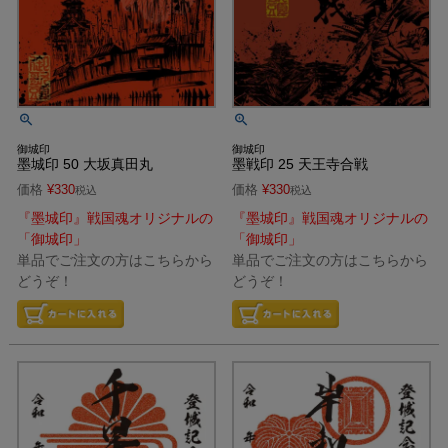
御城印
御城印
墨城印 50 大坂真田丸
墨戦印 25 天王寺合戦
価格
¥
330
価格
¥
330
税込
税込
『墨城印』戦国魂オリジナルの
『墨城印』戦国魂オリジナルの
「御城印」
「御城印」
単品でご注文の方はこちらから
単品でご注文の方はこちらから
どうぞ！
どうぞ！