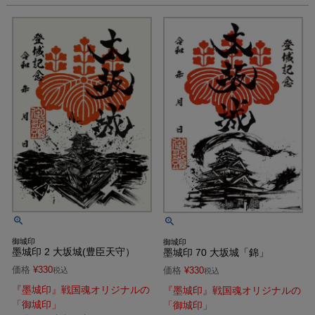
御城印
御城印
墨城印 2 大坂城(豊臣天守）
墨城印 70 大坂城「錦」
価格
¥
330
価格
¥
330
税込
税込
『墨城印』戦国魂オリジナルの
『墨城印』戦国魂オリジナルの
「御城印」
「御城印」