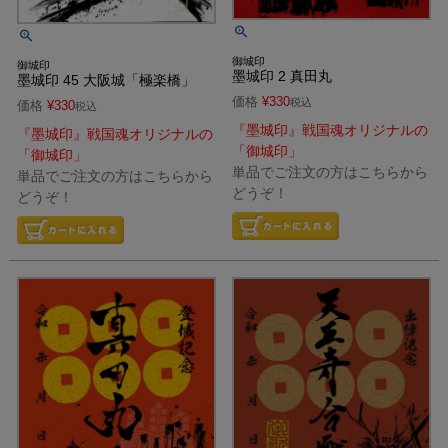
御城印
御城印
墨城印 2 真田丸
墨城印 45 大阪城「極楽橋」
価格
¥
330
税込
価格
¥
330
税込
『墨城印』戦国魂オリジナルの
『墨城印』戦国魂オリジナルの
「御城印」
「御城印」
単品でご注文の方はこちらから
単品でご注文の方はこちらから
どうぞ！
どうぞ！