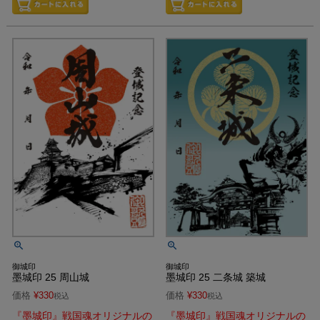
御城印
御城印
墨城印 25 周山城
墨城印 25 二条城 築城
価格
¥
330
価格
¥
330
税込
税込
『墨城印』戦国魂オリジナルの
『墨城印』戦国魂オリジナルの