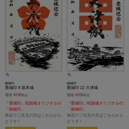
御城印
御城印
墨城印 8 坂本城
墨城印 22 大津城
価格
¥
330
価格
¥
330
税込
税込
『墨城印』戦国魂オリジナルの
『墨城印』戦国魂オリジナルの
「御城印」
「御城印」
単品でご注文の方はこちらから
単品でご注文の方はこちらから
どうぞ！
どうぞ！