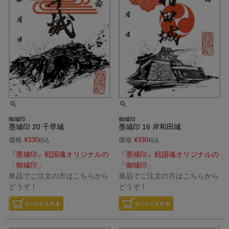
御城印
御城印
墨城印 20 千早城
墨城印 16 岸和田城
価格
¥
330
価格
¥
330
税込
税込
『墨城印』戦国魂オリジナルの
『墨城印』戦国魂オリジナルの
「御城印」
「御城印」
単品でご注文の方はこちらから
単品でご注文の方はこちらから
どうぞ！
どうぞ！