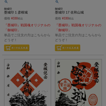
御城印
御城印
墨城印 1 彦根城
墨城印 17 佐和山城
価格
¥
330
価格
¥
330
税込
税込
『墨城印』戦国魂オリジナルの
『墨城印』戦国魂オリジナルの
「御城印」
「御城印」
単品でご注文の方はこちらから
単品でご注文の方はこちらから
どうぞ！
どうぞ！