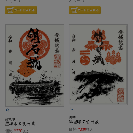
どうぞ！
どうぞ！
御城印
御城印
墨城印 7 竹田城
墨城印 8 明石城
価格
¥
330
税込
価格
¥
330
税込