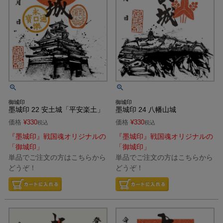
御城印
御城印
墨城印 22 安土城「平安楽土」
墨城印 24 八幡山城
価格
¥
330
価格
¥
330
税込
税込
『墨城印』戦国魂オリジナルの
『墨城印』戦国魂オリジナルの
「御城印」
「御城印」
単品でご注文の方はこちらから
単品でご注文の方はこちらから
どうぞ！
どうぞ！