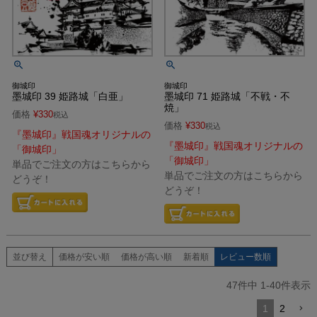
御城印
御城印
墨城印 39 姫路城「白亜」
墨城印 71 姫路城「不戦・不
焼」
価格
¥
330
税込
価格
¥
330
税込
『墨城印』戦国魂オリジナルの
『墨城印』戦国魂オリジナルの
「御城印」
「御城印」
単品でご注文の方はこちらから
単品でご注文の方はこちらから
どうぞ！
どうぞ！
並び替え
価格が安い順
価格が高い順
新着順
レビュー数順
47
件中
1
-
40
件表示
1
2