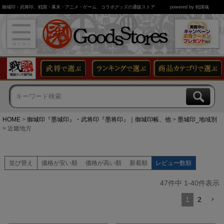
御城印・武将印、戦国・幕末・アニメ・ゲーム、コラボグッズの通販ストア
powered by 戦国魂
HOME
御城印『墨城印』・武将印『墨将印』｜御城印帳、他
墨城印_地域別
近畿地方
並び替え
価格が安い順
価格が高い順
新着順
レビュー数順
47
件中
1
-
40
件表示
1
2