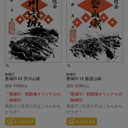
御城印
御城印
墨城印 62 芥川山城
墨城印 16 飯盛山城
価格
¥
330
価格
¥
330
税込
税込
『墨城印』戦国魂オリジナルの
『墨城印』戦国魂オリジナルの
「御城印」
「御城印」
単品でご注文の方はこちらから
単品でご注文の方はこちらから
どうぞ！
どうぞ！