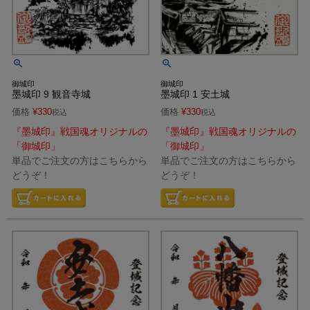
御城印
御城印
墨城印 1 安土城
墨城印 9 観音寺城
価格
¥
330
価格
¥
330
税込
税込
『墨城印』戦国魂オリジナルの
『墨城印』戦国魂オリジナルの
「御城印」
「御城印」
単品でご注文の方はこちらから
単品でご注文の方はこちらから
どうぞ！
どうぞ！