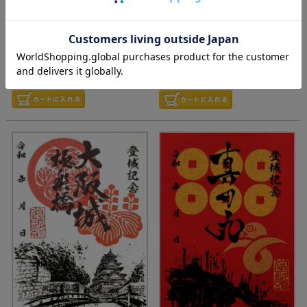
価格
¥
330
価格
¥
330
税込
税込
『墨城印』戦国魂オリジナルの
『墨城印』戦国魂オリジナルの
「御城印」
「御城印」
単品でご注文の方はこちらから
単品でご注文の方はこちらから
どうぞ！
どうぞ！