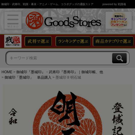
御城印・武将印、戦国・幕末・アニメ・ゲーム、コラボグッズの通販ストア
powered by 戦国魂
HOME
御城印『墨城印』・武将印『墨将印』｜御城印帳、他
御城印「墨城印」 単品購入
墨城印 8 明石城