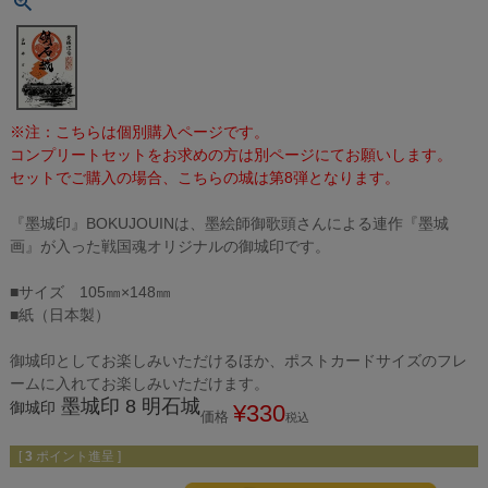
※注：こちらは個別購入ページです。
コンプリートセットをお求めの方は別ページにてお願いします。
セットでご購入の場合、こちらの城は第8弾となります。
『墨城印』BOKUJOUINは、墨絵師御歌頭さんによる連作『墨城
画』が入った戦国魂オリジナルの御城印です。
■サイズ 105㎜×148㎜
■紙（日本製）
御城印としてお楽しみいただけるほか、ポストカードサイズのフレ
ームに入れてお楽しみいただけます。
墨城印 8 明石城
御城印
¥
330
価格
税込
[
3
ポイント進呈 ]