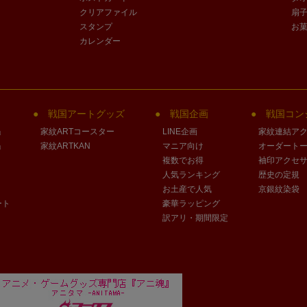
クリアファイル
扇
スタンプ
お
カレンダー
戦国アートグッズ
戦国企画
戦国コン
」
家紋ARTコースター
LINE企画
家紋連結ア
」
家紋ARTKAN
マニア向け
オーダート
複数でお得
袖印アクセ
人気ランキング
歴史の定規
お土産で人気
京銀紋染袋
ート
豪華ラッピング
訳アリ・期間限定