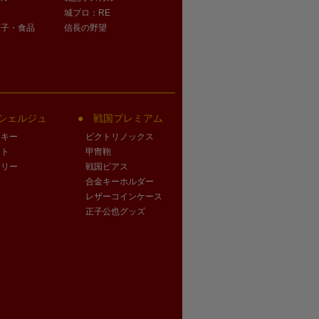
子
城プロ：RE
菓子・食品
信長の野望
シェルジュ
戦国プレミアム
クキー
ビクトリノックス
ート
甲冑鞄
サリー
戦国ピアス
合金キーホルダー
レザーコインケース
正子公也グッズ