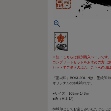
※注：こちらは個別購入ページです
コンプリートセットをお求めの方は
セットでご購入の場合、こちらの城は
『墨城印』BOKUJOUINは、墨絵
オリジナルの御城印です。
■サイズ 105㎜×148㎜
■紙（日本製）
御城印としてお楽しみいただけるほ