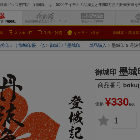
戦国グッズ専門店「戦国魂」は、5000アイテムの品揃えと年間3万点の販売実績
検索
具
スマホ・IT
生活・雑貨
キャラ・コラボ
□御城印・武将印
墨将印』｜御城印帳、他
御城印「墨城印」 単品購入
墨城印 9 丹
墨城
御城印
商品番号
boku
¥
330
価格
税込