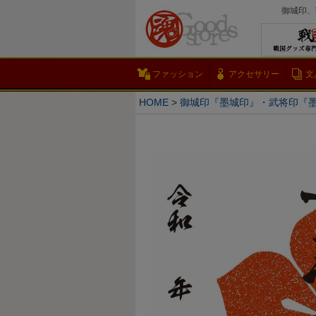
御城印、
ファッション
アクセサリー
文
HOME
御城印『墨城印』・武将印『