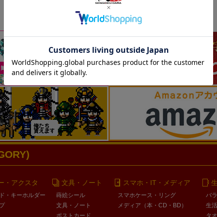
ORY)
ー・アクスタ
文具・ノート
スマホ・IT・メディア
ド・キーホルダー
蒔絵シール
スマホケース・リング
バ
プ
文具・ノート
メディア（本・CD・BD）
生
ポストカード
タ