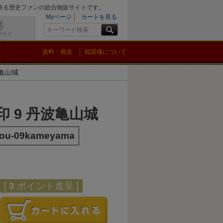
を誇る歴史ファンの総合物販サイトです。
Myページ
カートを見る
送料・発送
戦国魂について
波亀山城
印 9 丹波亀山城
jou-09kameyama
[
3
ポイント進呈 ]