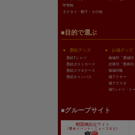
甲冑鞄
ネクタイ・帽子・その他
目的で選ぶ
墨絵グッズ
お城グッズ
墨絵Tシャツ
御城印「墨城印
墨絵ポストカード
武将印「墨将印
墨絵スマホケース
御城印帳
墨絵キャンバス
城アクキー
城アクスタ
城Tシャツ・ト
グループサイト