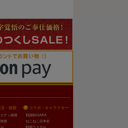
生活・雑貨
コラボ・キャラクター
ラエティ雑貨
戦国BASARA
活雑貨
ねこねこ日本史
オル
戦国ラスカル