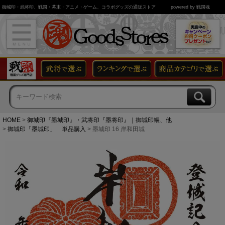
御城印・武将印、戦国・幕末・アニメ・ゲーム、コラボグッズの通販ストア
powered by 戦国魂
HOME
御城印『墨城印』・武将印『墨将印』｜御城印帳、他
御城印「墨城印」 単品購入
墨城印 16 岸和田城