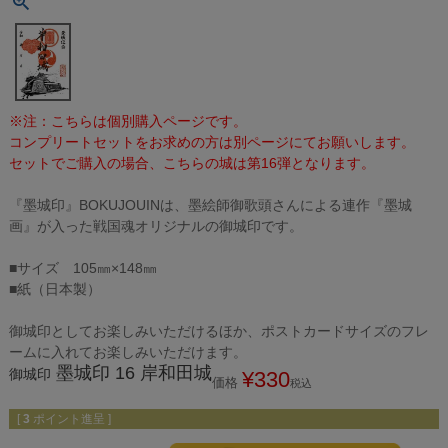
※注：こちらは個別購入ページです。
コンプリートセットをお求めの方は別ページにてお願いします。
セットでご購入の場合、こちらの城は第16弾となります。
『墨城印』BOKUJOUINは、墨絵師御歌頭さんによる連作『墨城
画』が入った戦国魂オリジナルの御城印です。
■サイズ 105㎜×148㎜
■紙（日本製）
御城印としてお楽しみいただけるほか、ポストカードサイズのフレ
ームに入れてお楽しみいただけます。
墨城印 16 岸和田城
御城印
¥
330
価格
税込
[
3
ポイント進呈 ]