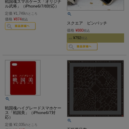
戦国魂スマホケース「オリジナ
ル武将」（iPhone6/7/8対応）
定価
¥
1,749
のところ
価格
¥
874
税込
スクエア ピンバッチ
価格
¥
880
税込
¥
792
税込
会員
戦国魂ハイグレードスマホケー
ス「戦国美」（iPhone6/7対
応）
定価
¥
2,035
のところ