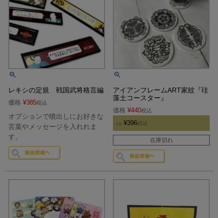
レキシの定規 戦国武将格言編
アイアンフレームART家紋『珪
藻土コースター』
価格
¥
385
税込
価格
¥
440
税込
オプションで噴出しにお好きな
¥
396
税込
言葉やメッセージを入れれま
会員
す。
在庫切れ