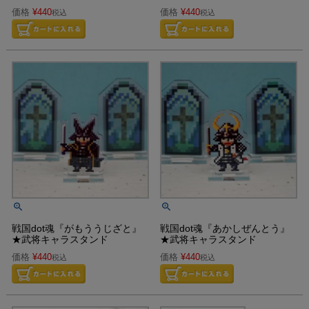
価格
¥
440
価格
¥
440
税込
税込
戦国dot魂『がもううじざと』
戦国dot魂『あかしぜんとう』
★武将キャラスタンド
★武将キャラスタンド
価格
¥
440
価格
¥
440
税込
税込