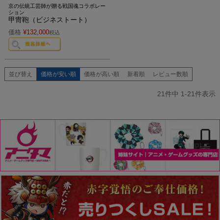
京の伝統工芸師が贈る戦国魂コラボレー
ション
甲冑鞄（ビジネストート）
価格
¥
132,000
税込
並び替え
価格が安い順
価格が高い順
新着順
レビュー数順
21
件中
1
-
21
件表示