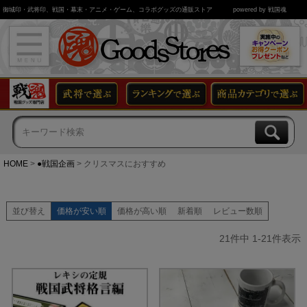
御城印・武将印、戦国・幕末・アニメ・ゲーム、コラボグッズの通販ストア
powered by 戦国魂
HOME
●戦国企画
クリスマスにおすすめ
並び替え
価格が安い順
価格が高い順
新着順
レビュー数順
21
件中
1
-
21
件表示