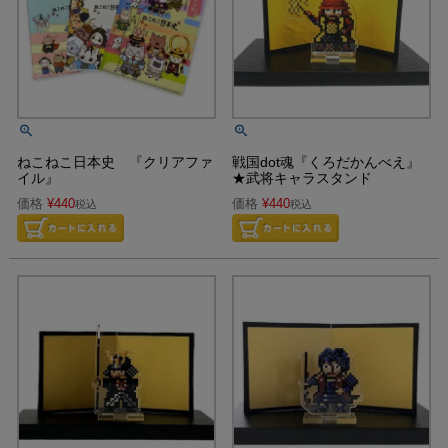
ねこねこ日本史 『クリアファ
戦国dot魂『くろだかんべえ』
イル』
★武将キャラスタンド
価格
¥
440
価格
¥
440
税込
税込