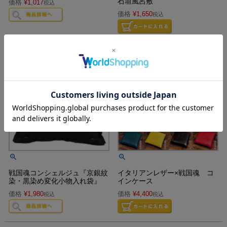
石垣風呂敷
価格
¥
1,017
税込
価格
¥
1,650
税込
戦国魂コンシェルジュ『京銀紋
イタリアンレザー×戦国魂 コ
染・黒染め変化小物入れ袋』
インケース
価格
¥
1,980
価格
¥
4,400
税込
税込