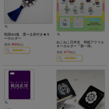
戦国dot魂 選べる房付き★キ
ーホルダー
ねこねこ日本史 和紙アクリル
価格
¥
660
税込
キーホルダー『第一弾』
価格
¥
770
税込