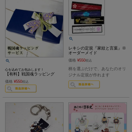
レキシの定規『家紋と言葉』※
オーダーメイド
価格
¥
550
税込
柄を選ぶだけで、あなたのオリ
心を込めてお包みします！
【有料】戦国魂ラッピング
ジナル定規が作れます
価格
¥
550
税込