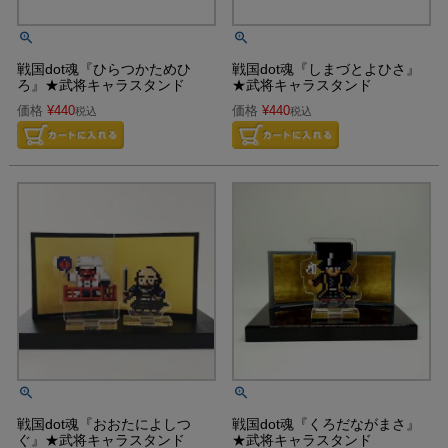
戦国dot魂『ひらつかためひ
戦国dot魂『しまづとよひさ』
ろ』★武将キャラスタンド
★武将キャラスタンド
価格
¥
440
価格
¥
440
税込
税込
戦国dot魂『おおたによしつ
戦国dot魂『くろだながまさ』
ぐ』★武将キャラスタンド
★武将キャラスタンド