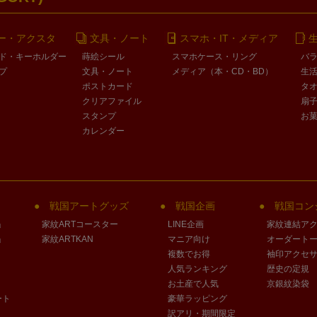
ー・アクスタ
文具・ノート
スマホ・IT・メディア
ド・キーホルダー
蒔絵シール
スマホケース・リング
バ
プ
文具・ノート
メディア（本・CD・BD）
生
ポストカード
タ
クリアファイル
扇
スタンプ
お
カレンダー
戦国アートグッズ
戦国企画
戦国コン
」
家紋ARTコースター
LINE企画
家紋連結ア
」
家紋ARTKAN
マニア向け
オーダート
複数でお得
袖印アクセ
人気ランキング
歴史の定規
お土産で人気
京銀紋染袋
ート
豪華ラッピング
訳アリ・期間限定