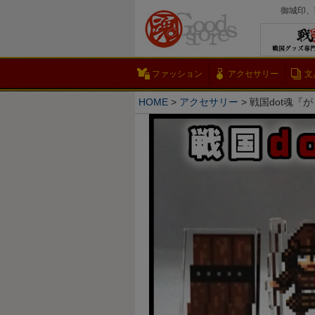
御城印、
ファッション
アクセサリー
文
HOME
アクセサリー
戦国dot魂『