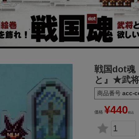
戦国dot
と』★武
商品番号
acc-c
¥
440
価格
税込