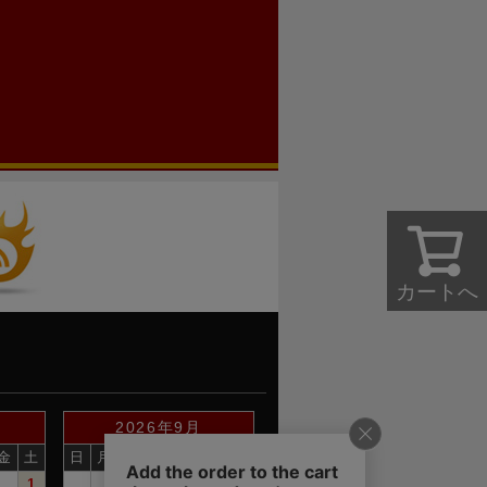
カートへ
2026年9月
金
土
日
月
火
水
木
金
土
1
1
2
3
4
5