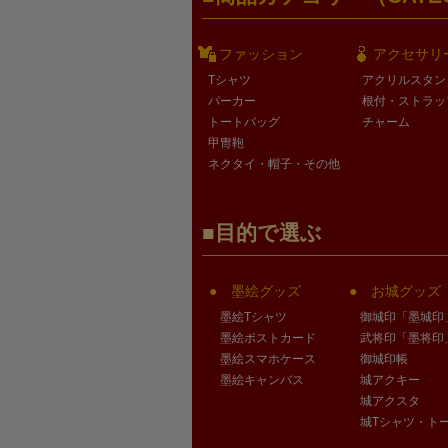
ファッション
アクセサリ
Tシャツ
アクリルスタン
パーカー
根付・ストラッ
トートバッグ
チャーム
甲冑鞄
ネクタイ・帽子・その他
目的で選ぶ
墨絵グッズ
お城グッズ
墨絵Tシャツ
御城印「墨城印
墨絵ポストカード
武将印「墨将印
墨絵スマホケース
御城印帳
墨絵キャンバス
城アクキー
城アクスタ
城Tシャツ・ト