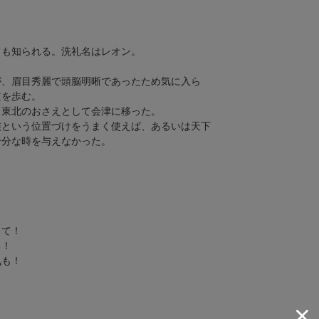
ても知られる。洗礼名はレオン。
が、眉目秀麗で頭脳明晰であったため気に入ら
道を歩む。
、東北のおさえとして会津に移った。
族という位置づけをうまく使えば、あるいは天下
十分な時を与えなかった。
して！
る！
気も！