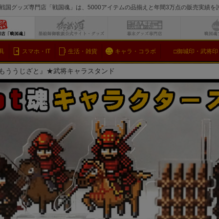
戦国グッズ専門店「戦国魂」は、5000アイテムの品揃えと年間3万点の販売実績
検索
具
スマホ・IT
生活・雑貨
キャラ・コラボ
□御城印・武将印
がもううじざと』★武将キャラスタンド