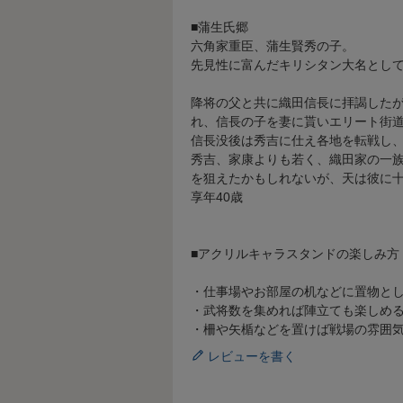
■蒲生氏郷
六角家重臣、蒲生賢秀の子。
先見性に富んだキリシタン大名とし
降将の父と共に織田信長に拝謁した
れ、信長の子を妻に貰いエリート街
信長没後は秀吉に仕え各地を転戦し
秀吉、家康よりも若く、織田家の一
を狙えたかもしれないが、天は彼に
享年40歳
■アクリルキャラスタンドの楽しみ方
・仕事場やお部屋の机などに置物と
・武将数を集めれば陣立ても楽しめ
・柵や矢楯などを置けば戦場の雰囲
レビューを書く