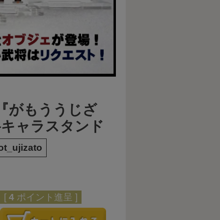
魂『がもううじざ
将キャラスタンド
ot_ujizato
[
4
ポイント進呈 ]