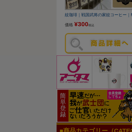
紋珈琲｜戦国武将の家紋コーヒー｜Mon
¥
300
価格
税込
商品カテゴリー（CATEG