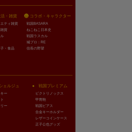
生活・雑貨
コラボ・キャラクター
ラエティ雑貨
戦国BASARA
活雑貨
ねこねこ日本史
オル
戦国ラスカル
子
城プロ：RE
菓子・食品
信長の野望
シェルジュ
戦国プレミアム
クキー
ビクトリノックス
ート
甲冑鞄
サリー
戦国ピアス
合金キーホルダー
レザーコインケース
正子公也グッズ