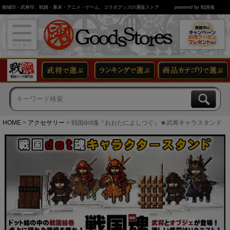
御城印・武将印、戦国・幕末・アニメ・ゲーム、コラボグッズの通販ストア
powered by 戦国魂
HOME
アクセサリー
戦国dot魂『おおたによしつぐ』★武将キャラスタンド