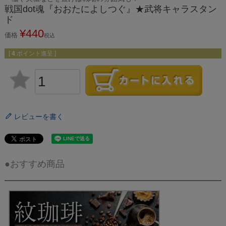
戦国dot魂『おおたによしつぐ』★武将キャラスタン
ド
¥
440
価格
税込
[
4
ポイント進呈 ]
レビューを書く
●おすすめ商品