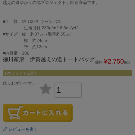
越えの道ゆかりの地プロジェクト」関連商品です。
■仕 様：綿 100％ キャンバス
生地目付 280g/m2 8.3oz/yd2
■サイズ：縦 約37㎝（取手約55㎝）
横 約24cm
ﾏﾁ 約12cm
■内容量：10L
徳川家康 伊賀越えの道トートバッグ
¥
2,750
価格
税込
[
25
ポイント進呈 ]
残りわずかです。
レビューを書く