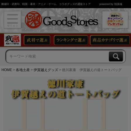
御城印・武将印、戦国・幕末・アニメ・ゲーム、コラボグッズの通販ストア
powered by 戦国魂
HOME
各地土産
伊賀越えグッズ
徳川家康 伊賀越えの道トートバッグ