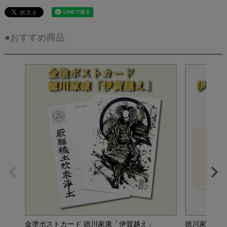
●おすすめ商品
金塗ポストカード 徳川家康「伊賀越え」
徳川家康 