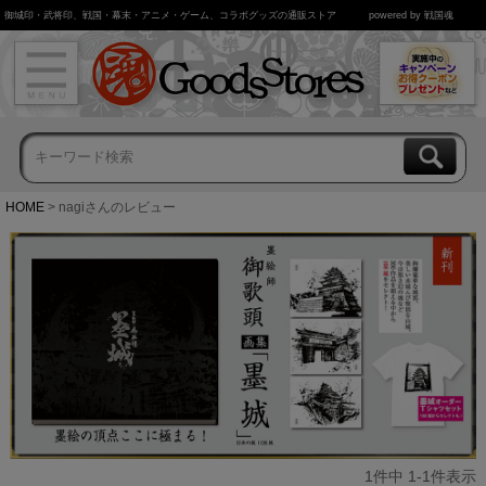
御城印・武将印、戦国・幕末・アニメ・ゲーム、コラボグッズの通販ストア
powered by 戦国魂
HOME
nagiさんのレビュー
1
件中
1
-
1
件表示