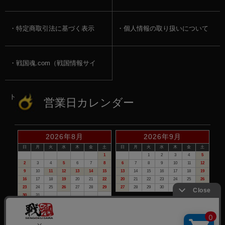
特定商取引法に基づく表示
個人情報の取り扱いについて
戦国魂.com（戦国情報サイ
ト）
営業日カレンダー
2026年8月
2026年9月
日
月
火
水
木
金
土
日
月
火
水
木
金
土
1
1
2
3
4
5
2
3
4
5
6
7
8
6
7
8
9
10
11
12
9
10
11
12
13
14
15
13
14
15
16
17
18
19
16
17
18
19
20
21
22
20
21
22
23
24
25
26
23
24
25
26
27
28
29
27
28
29
30
30
31
赤い日付が定休日です。
※定休日は、商品の発送・電話でのお問合せは、お休みさせて頂いて
おりますので予めご了承下さい。