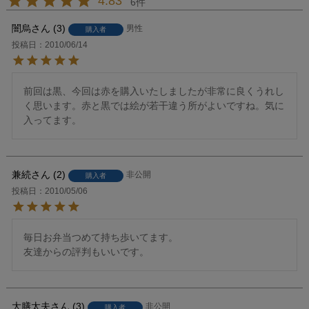
4.83
6
闇烏
3
男性
購入者
投稿日
2010/06/14
前回は黒、今回は赤を購入いたしましたが非常に良くうれし
く思います。赤と黒では絵が若干違う所がよいですね。気に
入ってます。
兼続
2
非公開
購入者
投稿日
2010/05/06
毎日お弁当つめて持ち歩いてます。

友達からの評判もいいです。
大膳太夫
3
非公開
購入者