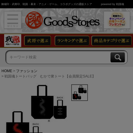
御城印・武将印、戦国・幕末・アニメ・ゲーム、コラボグッズの通販ストア
powered by 戦国魂
HOME
ファッション
戦国魂トートバッグ むかで衆トート【会員限定SALE】