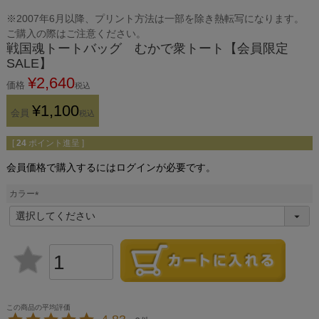
※2007年6月以降、プリント方法は一部を除き熱転写になります。
ご購入の際はご注意ください。
戦国魂トートバッグ むかで衆トート【会員限定
SALE】
¥
2,640
価格
税込
¥
1,100
会員
税込
[
24
ポイント進呈 ]
会員価格で購入するにはログインが必要です。
カラー
(
必
須
)