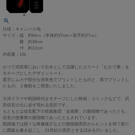
仕様：キャンバス地
サイズ：縦 約64㎝（本体約37cm＋取手約27㎝）
横 約36cm
ﾏﾁ 約12cm
内容量：10L
かつて武田軍において伝令として活躍したエリート「むかで衆」を
モチーフにしたデザイントート。
黒字にムカデ部分を赤朱色でプリントしたものと、黒でプリントし
たもの、２種類をご用意いたしました。
大河ドラマや戦国時代をモチーフにした映画・コミックなどで、武
田信玄の元に必ず現れる意匠です。
もともとは信玄配下の技能集団「金堀衆」の旗指物であったとも、
信玄の使番衆の旗指物であったともされています。
戦国魂では様々な映像媒介などの旗指物意匠からヒントを得て新た
に図版を書き起こし、21世紀の意匠とする試みを行いました。