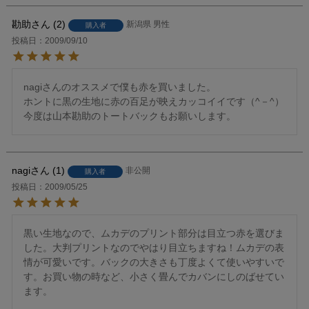
勘助
2
新潟県
男性
購入者
投稿日
2009/09/10
nagiさんのオススメで僕も赤を買いました。

ホントに黒の生地に赤の百足が映えカッコイイです（^－^）

nagi
1
非公開
購入者
投稿日
2009/05/25
黒い生地なので、ムカデのプリント部分は目立つ赤を選びま
した。大判プリントなのでやはり目立ちますね！ムカデの表
情が可愛いです。バックの大きさも丁度よくて使いやすいで
す。お買い物の時など、小さく畳んでカバンにしのばせてい
ます。