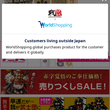
紋珈琲｜戦国武将の家紋コーヒー｜Mon Coffee
価格
¥
300
税込