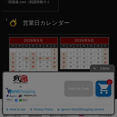
戦国魂.com（戦国情報サイ
ト）
営業日カレンダー
2026年8月
2026年9月
日
月
火
水
木
金
土
日
月
火
水
木
金
土
1
1
2
3
4
5
2
3
4
5
6
7
8
6
7
8
9
10
11
12
9
10
11
12
13
14
15
13
14
15
16
17
18
19
16
17
18
19
20
21
22
20
21
22
23
24
25
26
23
24
25
26
27
28
29
27
28
29
30
30
31
赤い日付が定休日です。
※定休日は、商品の発送・電話でのお問合せは、お休みさせて頂いて
おりますので予めご了承下さい。
©戦国魂