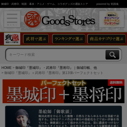
御城印・武将印、戦国・幕末・アニメ・ゲーム、コラボグッズの通販ストア
powered by 戦国魂
HOME
御城印『墨城印』・武将印『墨将印』｜御城印帳、他
御城印『墨城印』＋武将印『墨将印』第13弾パーフェクトセット