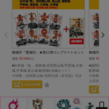
御城印『墨城印』★第11弾コンプリートセット
御城印『墨城
価格
¥
2,640
価格
¥
2,640
税込
税
■松本城「烏」,徳島城,吉田郡山城,甲府城,大洲
■盛岡城,唐沢
城,中津城,富山城,駿府城の8城セット！
飫肥城,今帰
※特典：吉田郡山城×毛利元就（非売品）付き
※特典：聚楽
上武吉（非