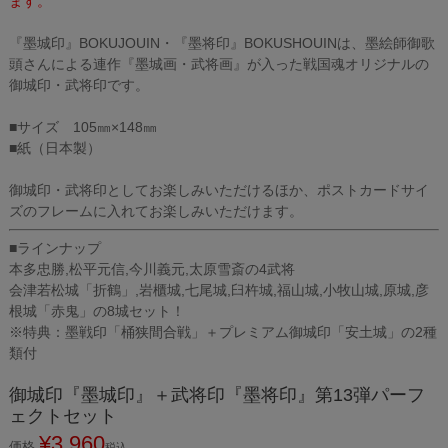
ます。
『墨城印』BOKUJOUIN・『墨将印』BOKUSHOUINは、墨絵師御歌
頭さんによる連作『墨城画・武将画』が入った戦国魂オリジナルの
御城印・武将印です。
■サイズ 105㎜×148㎜
■紙（日本製）
御城印・武将印としてお楽しみいただけるほか、ポストカードサイ
ズのフレームに入れてお楽しみいただけます。
■ラインナップ
本多忠勝,松平元信,今川義元,太原雪斎の4武将
会津若松城「折鶴」,岩櫃城,七尾城,臼杵城,福山城,小牧山城,原城,彦
根城「赤鬼」の8城セット！
※特典：墨戦印「桶狭間合戦」＋プレミアム御城印「安土城」の2種
類付
御城印『墨城印』＋武将印『墨将印』第13弾パーフ
ェクトセット
¥
3,960
価格
税込