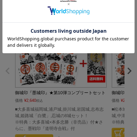
御城印『墨城印』★第10弾コンプリートセット
御城印『墨城
価格
¥
2,640
価格
¥
2,640
税込
税
■大多喜城福岡城,浦戸城,掛川城,岩国城,志布志
■松本城「烏
城,姫路城「白鷺」,忍城の8城セット！
城,中津城,
※特典：大多喜城×本多忠勝（非売品）付★さ
※特典：吉田
らに、墨戦印『道明寺合戦』付