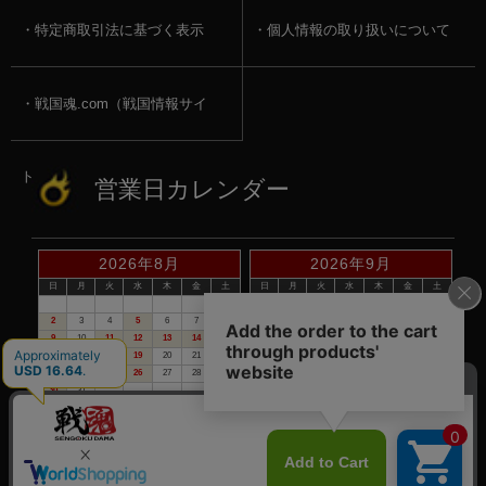
特定商取引法に基づく表示
個人情報の取り扱いについて
戦国魂.com（戦国情報サイ
ト）
営業日カレンダー
2026年8月
2026年9月
日
月
火
水
木
金
土
日
月
火
水
木
金
土
1
1
2
3
4
5
2
3
4
5
6
7
8
6
7
8
9
10
11
12
9
10
11
12
13
14
15
13
14
15
16
17
18
19
16
17
18
19
20
21
22
20
21
22
23
24
25
26
23
24
25
26
27
28
29
27
28
29
30
30
31
赤い日付が定休日です。
※定休日は、商品の発送・電話でのお問合せは、お休みさせて頂いて
おりますので予めご了承下さい。
©戦国魂