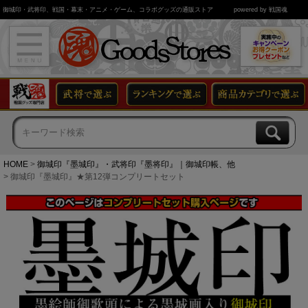
御城印・武将印、戦国・幕末・アニメ・ゲーム、コラボグッズの通販ストア
powered by 戦国魂
HOME
御城印『墨城印』・武将印『墨将印』｜御城印帳、他
御城印『墨城印』★第12弾コンプリートセット