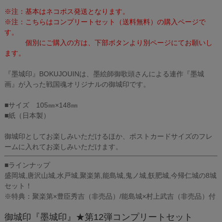
※注：基本はネコポス発送となります。
※注：こちらはコンプリートセット（送料無料）の購入ページで
す。
個別にご購入の方は、下部ボタンより別ページにてお願いし
ます。
『墨城印』BOKUJOUINは、墨絵師御歌頭さんによる連作『墨城
画』が入った戦国魂オリジナルの御城印です。
■サイズ 105㎜×148㎜
■紙（日本製）
御城印としてお楽しみいただけるほか、ポストカードサイズのフレ
ームに入れてお楽しみいただけます。
■ラインナップ
盛岡城,唐沢山城,水戸城,聚楽第,能島城,鬼ノ城,飫肥城,今帰仁城の8城
セット！
※特典：聚楽第×豊臣秀吉（非売品）/能島城×村上武吉（非売品）付
御城印『墨城印』★第12弾コンプリートセット