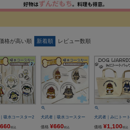
価格が高い順
新着順
レビュー数順
｜吸水コースター2
犬武者｜吸水コースター
犬武者｜みにトー
660
¥
660
¥
1,100
価格
価格
税込
税込
税込