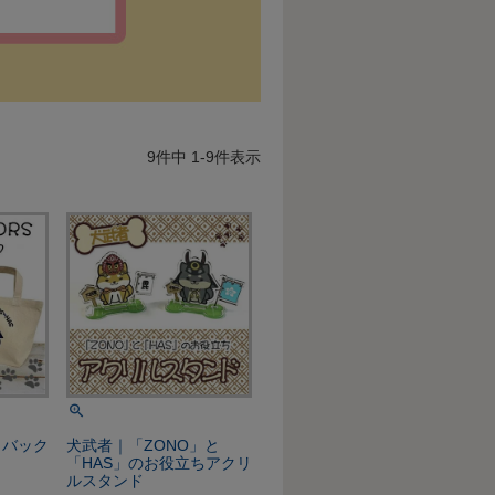
9
件中
1
-
9
件表示
トバック
犬武者｜「ZONO」と
「HAS」のお役立ちアクリ
ルスタンド