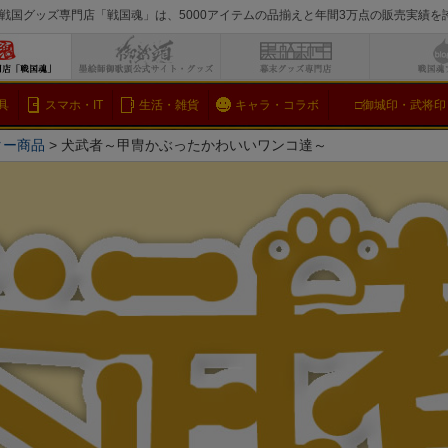
戦国グッズ専門店「戦国魂」は、5000アイテムの品揃えと年間3万点の販売実績
検索
具
スマホ・IT
生活・雑貨
キャラ・コラボ
□御城印・武将印
ター商品
犬武者～甲冑かぶったかわいいワンコ達～