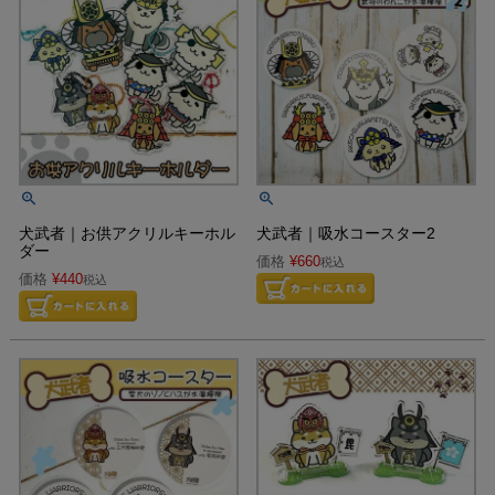
犬武者｜お供アクリルキーホル
犬武者｜吸水コースター2
ダー
価格
¥
660
税込
価格
¥
440
税込