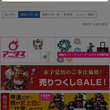
並び替え
価格が安い順
価格が高い順
新着順
レビュー数順
9
件中
1
-
9
件表示