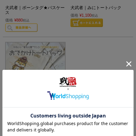
犬武者｜ボーンタグ★パスケー
犬武者｜みにトートバック
ス
価格
¥
1,100
税込
価格
¥
880
税込
犬武者｜ボーンタグ★トートバ
ッグ
価格
¥
1,980
税込