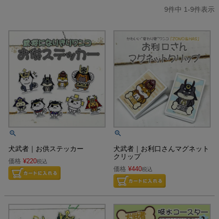
9
件中
1
-
9
件表示
犬武者｜お供ステッカー
犬武者｜お利口さんマグネット
クリップ
価格
¥
220
税込
価格
¥
440
税込