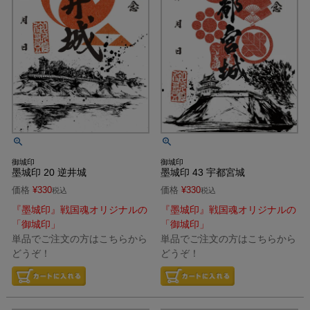
御城印
御城印
墨城印 20 逆井城
墨城印 43 宇都宮城
価格
¥
330
価格
¥
330
税込
税込
『墨城印』戦国魂オリジナルの
『墨城印』戦国魂オリジナルの
「御城印」
「御城印」
単品でご注文の方はこちらから
単品でご注文の方はこちらから
どうぞ！
どうぞ！