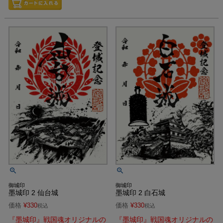
御城印
御城印
墨城印 2 仙台城
墨城印 2 白石城
価格
¥
330
価格
¥
330
税込
税込
『墨城印』戦国魂オリジナルの
『墨城印』戦国魂オリジナルの