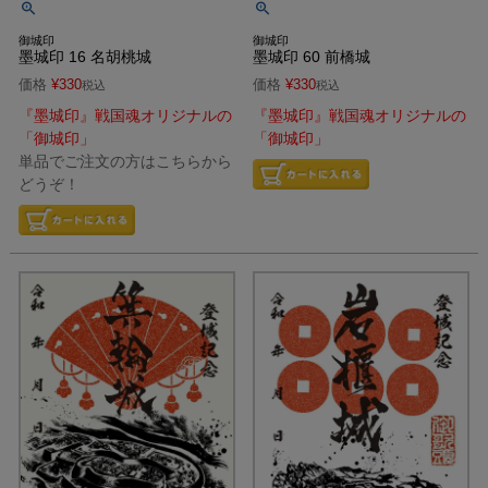
御城印
御城印
墨城印 16 名胡桃城
墨城印 60 前橋城
価格
¥
330
価格
¥
330
税込
税込
『墨城印』戦国魂オリジナルの
『墨城印』戦国魂オリジナルの
「御城印」
「御城印」
単品でご注文の方はこちらから
どうぞ！