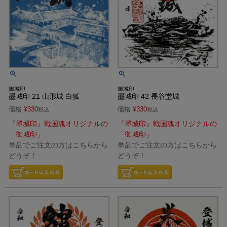
御城印
御城印
墨城印 21 山形城 白狐
墨城印 42 長谷堂城
価格
¥
330
価格
¥
330
税込
税込
『墨城印』戦国魂オリジナルの
『墨城印』戦国魂オリジナルの
「御城印」
「御城印」
単品でご注文の方はこちらから
単品でご注文の方はこちらから
どうぞ！
どうぞ！