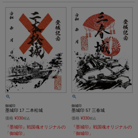
御城印
御城印
墨城印 17 二本松城
墨城印 57 三春城
価格
¥
330
価格
¥
330
税込
税込
『墨城印』戦国魂オリジナルの
『墨城印』戦国魂オリジナルの
「御城印」
「御城印」