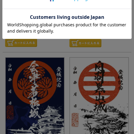
価格
¥
330
価格
¥
330
税込
税込
『墨城印』戦国魂オリジナルの
『墨城印』戦国魂オリジナルの
「御城印」
「御城印」
単品でご注文の方はこちらから
単品でご注文の方はこちらから
どうぞ！
どうぞ！