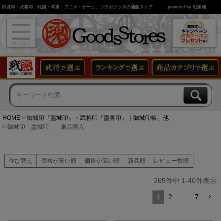
御城印・武将印、戦国・幕末・アニメ・ゲーム、コラボグッズの通販ストア
powered by 戦国魂
HOME
御城印『墨城印』・武将印『墨将印』｜御城印帳、他
御城印「墨城印」 単品購入
並び替え
価格が安い順
価格が高い順
新着順
レビュー数順
265
件中
1
-
40
件表示
1
2
…
7