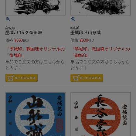
御城印
御城印
墨城印 15 久保田城
墨城印 9 山形城
価格
¥
330
価格
¥
330
税込
税込
『墨城印』戦国魂オリジナルの
『墨城印』戦国魂オリジナルの
「御城印」
「御城印」
単品でご注文の方はこちらから
単品でご注文の方はこちらから
どうぞ！
どうぞ！