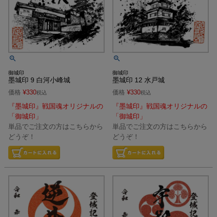
御城印
御城印
墨城印 9 白河小峰城
墨城印 12 水戸城
価格
¥
330
価格
¥
330
税込
税込
『墨城印』戦国魂オリジナルの
『墨城印』戦国魂オリジナルの
「御城印」
「御城印」
単品でご注文の方はこちらから
単品でご注文の方はこちらから
どうぞ！
どうぞ！