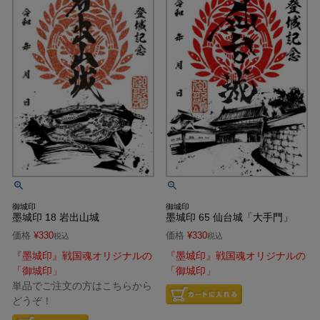
御城印
御城印
墨城印 18 岩出山城
墨城印 65 仙台城「大手門」
価格
¥
330
価格
¥
330
税込
税込
『墨城印』戦国魂オリジナルの
『墨城印』戦国魂オリジナルの
「御城印」
「御城印」
単品でご注文の方はこちらから
どうぞ！