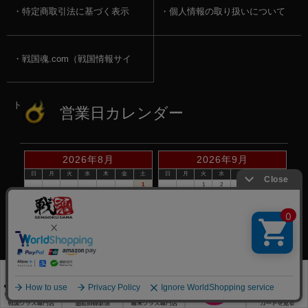
特定商取引法に基づく表示
個人情報の取り扱いについて
戦国魂.com（戦国情報サイ
ト）
営業日カレンダー
2026年8月
2026年9月
日
月
火
水
木
金
土
日
月
火
水
木
金
土
1
1
2
3
4
5
2
3
4
5
6
7
8
6
7
8
9
10
11
12
9
10
11
12
13
14
15
13
14
15
16
17
18
19
16
17
18
19
20
21
22
20
21
22
23
24
25
26
23
24
25
26
27
28
29
27
28
29
30
30
31
赤い日付が定休日です。
※定休日は、商品の発送・電話でのお問合せは、お休みさせて頂いて
おりますので予めご了承下さい。
©戦国魂