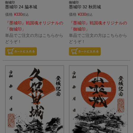
御城印
御城印
墨城印 24 脇本城
墨城印 32 秋田城
価格
¥
330
価格
¥
330
税込
税込
『墨城印』戦国魂オリジナルの
『墨城印』戦国魂オリジナルの
「御城印」
「御城印」
単品でご注文の方はこちらから
単品でご注文の方はこちらから
どうぞ！
どうぞ！