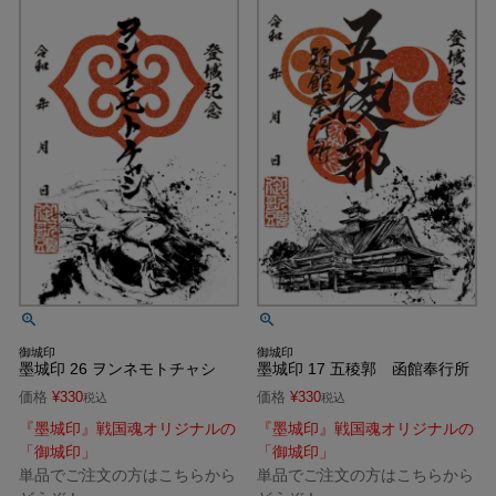
御城印
御城印
墨城印 26 ヲンネモトチャシ
墨城印 17 五稜郭 函館奉行所
価格
¥
330
価格
¥
330
税込
税込
『墨城印』戦国魂オリジナルの
『墨城印』戦国魂オリジナルの
「御城印」
「御城印」
単品でご注文の方はこちらから
単品でご注文の方はこちらから