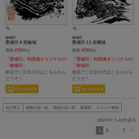
御城印
御城印
墨城印 8 箕輪城
墨城印 13 岩櫃城
価格
¥
330
価格
¥
330
税込
税込
『墨城印』戦国魂オリジナルの
『墨城印』戦国魂オリジナルの
「御城印」
「御城印」
単品でご注文の方はこちらから
単品でご注文の方はこちらから
どうぞ！
どうぞ！
並び替え
価格が安い順
価格が高い順
新着順
レビュー数順
265
件中
1
-
40
件表示
1
2
…
7