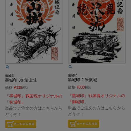
御城印
御城印
墨城印 2 米沢城
墨城印 38 舘山城
価格
¥
330
価格
¥
330
税込
税込
『墨城印』戦国魂オリジナルの
『墨城印』戦国魂オリジナルの
「御城印」
「御城印」
単品でご注文の方はこちらから
単品でご注文の方はこちらから
どうぞ！
どうぞ！