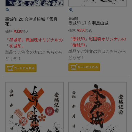
墨城印 20 会津若松城「雪月
御城印
墨城印 17 向羽黒山城
花」
価格
¥
330
税込
価格
¥
330
税込
『墨城印』戦国魂オリジナルの
『墨城印』戦国魂オリジナルの
「御城印」
「御城印」
単品でご注文の方はこちらから
単品でご注文の方はこちらから
どうぞ！
どうぞ！