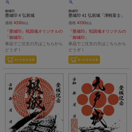
御城印
御城印
墨城印 4 弘前城
墨城印 41 弘前城「津軽富士」
価格
¥
330
価格
¥
330
税込
税込
『墨城印』戦国魂オリジナルの
『墨城印』戦国魂オリジナルの
「御城印」
「御城印」
単品でご注文の方はこちらから
単品でご注文の方はこちらから
どうぞ！
どうぞ！