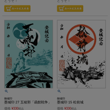
どうぞ！
どうぞ！
御城印
御城印
墨城印 27 五稜郭「函館戦争」
墨城印 15 松前城
価格
¥
330
価格
¥
330
税込
税込