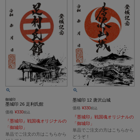
御城印
墨城印 12 唐沢山城
墨城印 26 足利氏館
価格
¥
330
税込
価格
¥
330
税込
『墨城印』戦国魂オリジナルの
『墨城印』戦国魂オリジナルの
「御城印」
「御城印」
単品でご注文の方はこちらから
単品でご注文の方はこちらから
どうぞ！