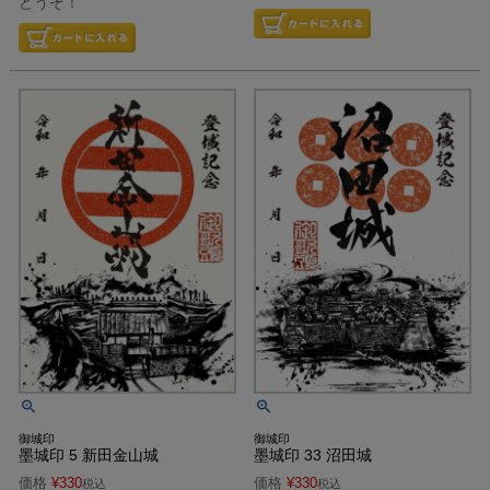
どうぞ！
御城印
御城印
墨城印 5 新田金山城
墨城印 33 沼田城
価格
¥
330
価格
¥
330
税込
税込