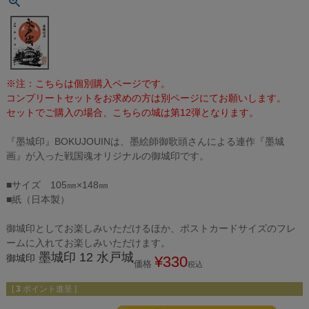
※注：こちらは個別購入ページです。
コンプリートセットをお求めの方は別ページにてお願いします。
セットでご購入の場合、こちらの城は第12弾となります。
『墨城印』BOKUJOUINは、墨絵師御歌頭さんによる連作『墨城
画』が入った戦国魂オリジナルの御城印です。
■サイズ 105㎜×148㎜
■紙（日本製）
御城印としてお楽しみいただけるほか、ポストカードサイズのフレ
ームに入れてお楽しみいただけます。
墨城印 12 水戸城
御城印
¥
330
価格
税込
[
3
ポイント進呈 ]