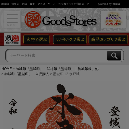
御城印・武将印、戦国・幕末・アニメ・ゲーム、コラボグッズの通販ストア
powered by 戦国魂
HOME
御城印『墨城印』・武将印『墨将印』｜御城印帳、他
御城印「墨城印」 単品購入
墨城印 12 水戸城