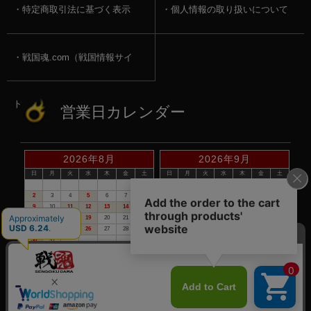
特定商取引法に基づく表示
個人情報の取り扱いについて
戦国魂.com（戦国情報サイ
ト）
営業日カレンダー
2026年8月
2026年9月
日
月
火
水
木
金
土
日
月
火
水
木
金
土
1
1
2
3
4
5
2
3
4
5
6
7
8
6
7
8
9
10
11
12
9
10
11
12
13
14
15
13
14
15
16
17
18
19
16
17
18
19
20
21
22
20
21
22
23
24
25
26
23
24
25
26
27
28
29
27
28
29
30
30
31
赤い日付が定休日です。
※定休日は、商品の発送・電話でのお問合せは、お休みさせて頂いて
おりますので予めご了承下さい。
©戦国魂