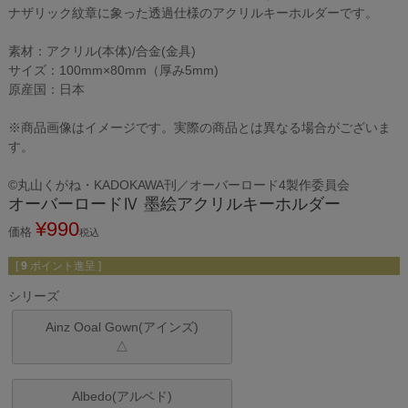
ナザリック紋章に象った透過仕様のアクリルキーホルダーです。
素材：アクリル(本体)/合金(金具)
サイズ：100mm×80mm（厚み5mm)
原産国：日本
※商品画像はイメージです。実際の商品とは異なる場合がございま
す。
©丸山くがね・KADOKAWA刊／オーバーロード4製作委員会
オーバーロードⅣ 墨絵アクリルキーホルダー
¥
990
価格
税込
[
9
ポイント進呈 ]
シリーズ
Ainz Ooal Gown(アインズ)
△
Albedo(アルベド)