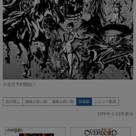
※近日予約開始！
並び替え
価格が安い順
価格が高い順
新着順
レビュー数順
12
件中
1
-
12
件表示