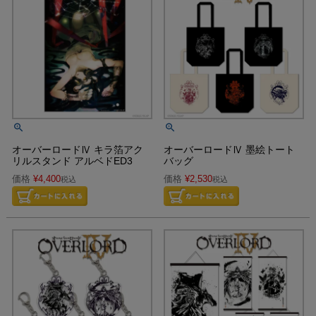
オーバーロードⅣ キラ箔アク
オーバーロードⅣ 墨絵トート
リルスタンド アルベドED3
バッグ
価格
¥
4,400
価格
¥
2,530
税込
税込