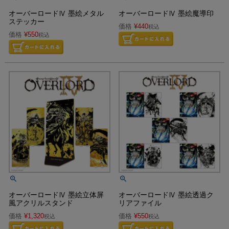
オーバーロードⅣ 墨絵メタル
オーバーロードⅣ 墨絵魔導印
ステッカー
価格
¥
440
税込
価格
¥
550
税込
オーバーロードⅣ 墨絵立体屏
オーバーロードⅣ 墨絵透過ク
風アクリルスタンド
リアファイル
価格
¥
1,320
価格
¥
550
税込
税込