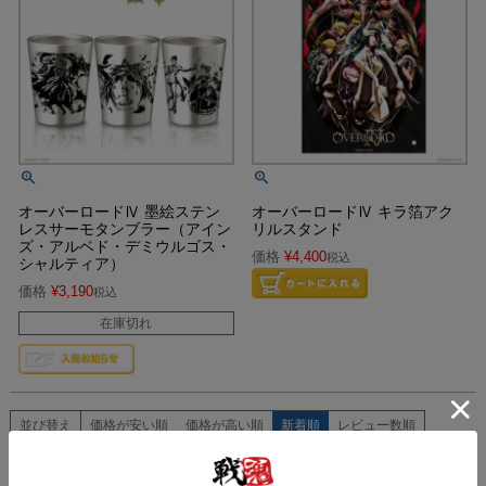
オーバーロードⅣ 墨絵ステン
オーバーロードⅣ キラ箔アク
レスサーモタンブラー（アイン
リルスタンド
ズ・アルベド・デミウルゴス・
価格
¥
4,400
税込
シャルティア）
価格
¥
3,190
税込
在庫切れ
並び替え
価格が安い順
価格が高い順
新着順
レビュー数順
12
件中
1
-
12
件表示