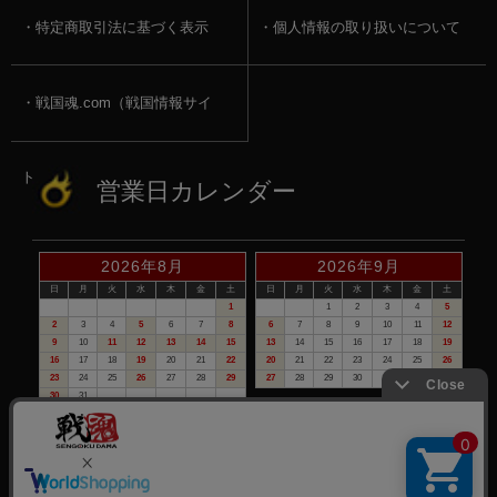
特定商取引法に基づく表示
個人情報の取り扱いについて
戦国魂.com（戦国情報サイ
ト）
営業日カレンダー
2026年8月
2026年9月
日
月
火
水
木
金
土
日
月
火
水
木
金
土
1
1
2
3
4
5
2
3
4
5
6
7
8
6
7
8
9
10
11
12
9
10
11
12
13
14
15
13
14
15
16
17
18
19
16
17
18
19
20
21
22
20
21
22
23
24
25
26
23
24
25
26
27
28
29
27
28
29
30
30
31
赤い日付が定休日です。
※定休日は、商品の発送・電話でのお問合せは、お休みさせて頂いて
おりますので予めご了承下さい。
©戦国魂