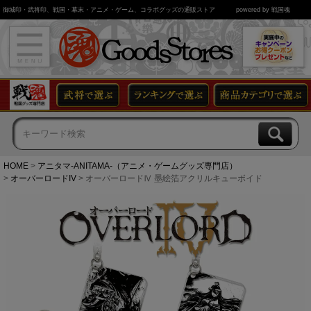
御城印・武将印、戦国・幕末・アニメ・ゲーム、コラボグッズの通販ストア
powered by 戦国魂
HOME
アニタマ-ANITAMA-（アニメ・ゲームグッズ専門店）
オーバーロードIV
オーバーロードⅣ 墨絵箔アクリルキューボイド