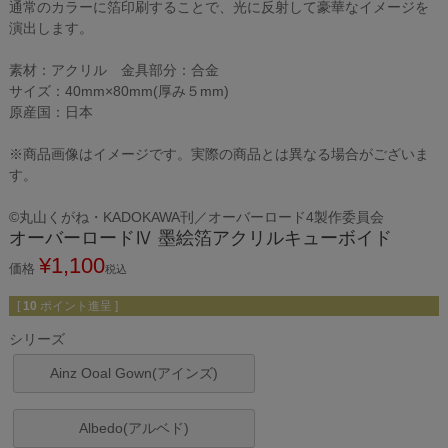
通常のカラーに箔印刷することで、光に反射して豪華なイメージを
演出します。
素材：アクリル 金具部分：合金
サイズ：40mm×80mm(厚み５mm)
原産国：日本
※商品画像はイメージです。実際の商品とは異なる場合がございま
す。
©丸山くがね・KADOKAWA刊／オーバーロード4製作委員会
オーバーロードⅣ 墨絵箔アクリルキューボイド
¥
1,100
価格
税込
[
10
ポイント進呈 ]
シリーズ
Ainz Ooal Gown(アインズ)
Albedo(アルベド)