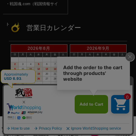
戦国魂.com（戦国情報サイ
ト）
営業日カレンダー
2026年8月
2026年9月
日
月
火
水
木
金
土
日
月
火
水
木
金
土
1
1
2
3
4
5
2
3
4
5
6
7
8
6
7
8
9
10
11
12
9
10
11
12
13
14
15
13
14
15
16
17
18
19
16
17
18
19
20
21
22
20
21
22
23
24
25
26
23
24
25
26
27
28
29
27
28
29
30
30
31
赤い日付が定休日です。
※定休日は、商品の発送・電話でのお問合せは、お休みさせて頂いて
おりますので予めご了承下さい。
©戦国魂