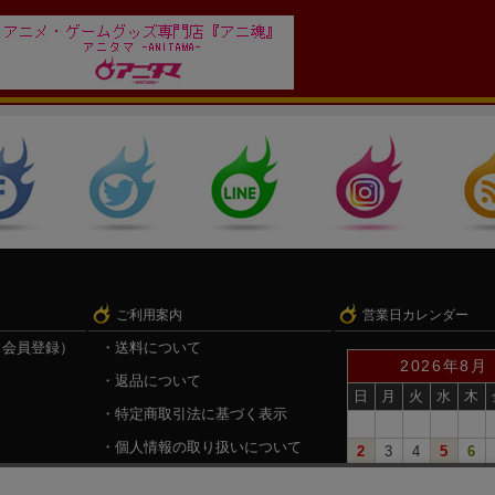
ご利用案内
営業日カレンダー
（会員登録）
送料について
2026年8月
返品について
日
月
火
水
木
特定商取引法に基づく表示
個人情報の取り扱いについて
2
3
4
5
6
9
10
11
12
13
録
戦国魂.com（戦国情報サイト）