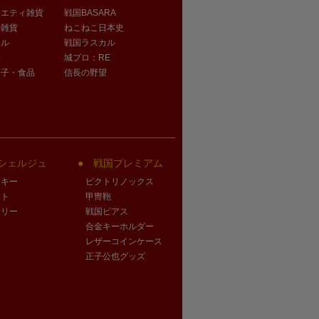
ラエティ雑貨
戦国BASARA
活雑貨
ねこねこ日本史
オル
戦国ラスカル
子
城プロ：RE
菓子・食品
信長の野望
シェルジュ
戦国プレミアム
クキー
ビクトリノックス
ート
甲冑鞄
サリー
戦国ピアス
合金キーホルダー
レザーコインケース
正子公也グッズ