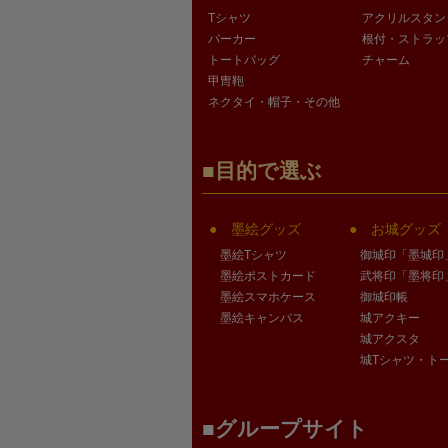
Tシャツ
アクリルスタン
パーカー
根付・ストラッ
トートバッグ
チャーム
甲冑鞄
ネクタイ・帽子・その他
目的で選ぶ
墨絵グッズ
お城グッズ
墨絵Tシャツ
御城印「墨城印
墨絵ポストカード
武将印「墨将印
墨絵スマホケース
御城印帳
墨絵キャンバス
城アクキー
城アクスタ
城Tシャツ・ト
グループサイト