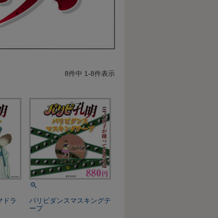
8
件中
1
-
8
件表示
マドラ
パリピダンスマスキングテ
ープ