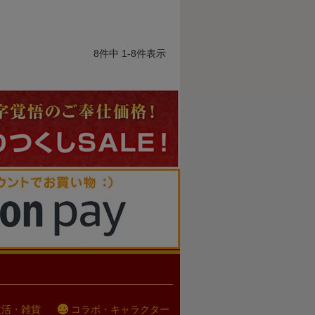
8
件中
1
-
8
件表示
生活・雑貨
コラボ・キャラクター