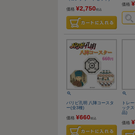
¥
価格
¥
2,750
価格
税込
パリピ孔明 八陣コースタ
トレー
ー(全3種)
ックス
品)
¥
660
価格
税込
¥
価格