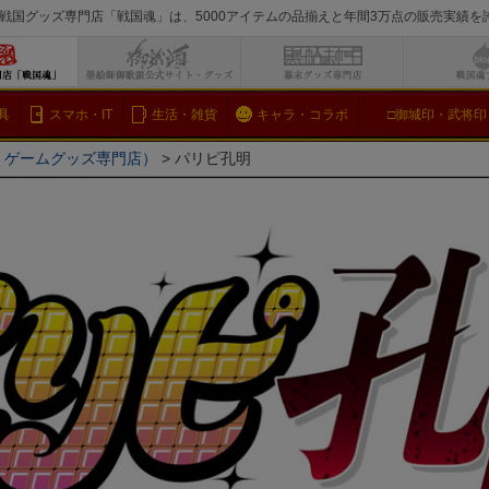
戦国グッズ専門店「戦国魂」は、5000アイテムの品揃えと年間3万点の販売実績
検索
具
スマホ・IT
生活・雑貨
キャラ・コラボ
□御城印・武将印
メ・ゲームグッズ専門店）
パリピ孔明