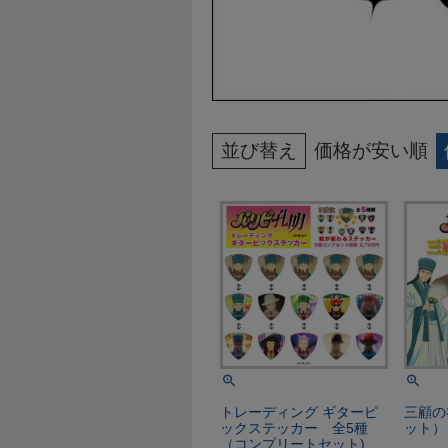
並び替え
価格が安い順
トレーディング ギターピ
三顧の
ックステッカー 全5種
ット）
（コンプリートセット)