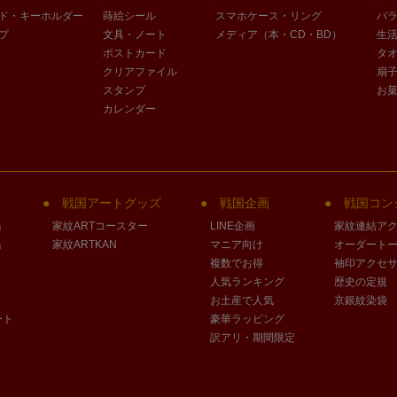
ド・キーホルダー
蒔絵シール
スマホケース・リング
バ
プ
文具・ノート
メディア（本・CD・BD）
生
ポストカード
タ
クリアファイル
扇
スタンプ
お
カレンダー
戦国アートグッズ
戦国企画
戦国コン
」
家紋ARTコースター
LINE企画
家紋連結ア
」
家紋ARTKAN
マニア向け
オーダート
複数でお得
袖印アクセ
人気ランキング
歴史の定規
お土産で人気
京銀紋染袋
ート
豪華ラッピング
訳アリ・期間限定