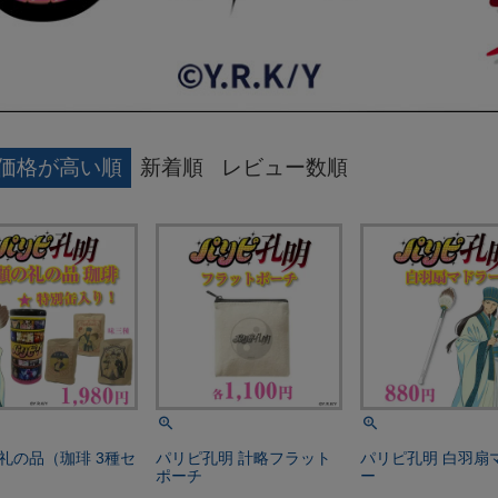
価格が高い順
新着順
レビュー数順
礼の品（珈琲 3種セ
パリピ孔明 計略フラット
パリピ孔明 白羽扇
ポーチ
ー