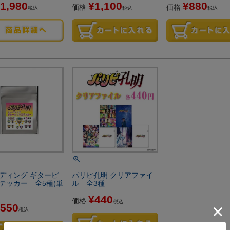
1,980
¥
1,100
¥
880
価格
価格
税込
税込
税込
ディング ギターピ
パリピ孔明 クリアファイ
テッカー 全5種(単
ル 全3種
¥
440
価格
税込
550
税込