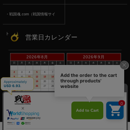
戦国魂.com（戦国情報サイ
ト）
営業日カレンダー
2026年8月
2026年9月
日
月
火
水
木
金
土
日
月
火
水
木
金
土
1
1
2
3
4
5
2
3
4
5
6
7
8
6
7
8
9
10
11
12
9
10
11
12
13
14
15
13
14
15
16
17
18
19
16
17
18
19
20
21
22
20
21
22
23
24
25
26
23
24
25
26
27
28
29
27
28
29
30
30
31
赤い日付が定休日です。
※定休日は、商品の発送・電話でのお問合せは、お休みさせて頂いて
おりますので予めご了承下さい。
©戦国魂