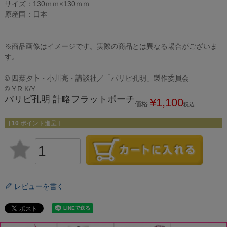
サイズ：130ｍｍ×130ｍｍ
原産国：日本
※商品画像はイメージです。実際の商品とは異なる場合がございま
す。
© 四葉夕卜・小川亮・講談社／「パリピ孔明」製作委員会
© Y.R.K/Y
パリピ孔明 計略フラットポーチ
¥
1,100
価格
税込
[
10
ポイント進呈 ]
レビューを書く