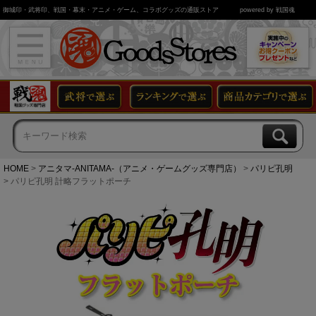
御城印・武将印、戦国・幕末・アニメ・ゲーム、コラボグッズの通販ストア
powered by 戦国魂
HOME
アニタマ-ANITAMA-（アニメ・ゲームグッズ専門店）
パリピ孔明
パリピ孔明 計略フラットポーチ