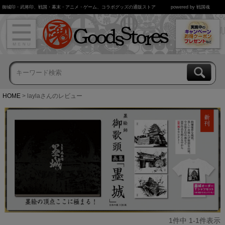
御城印・武将印、戦国・幕末・アニメ・ゲーム、コラボグッズの通販ストア
powered by 戦国魂
HOME
laylaさんのレビュー
1
件中
1
-
1
件表示