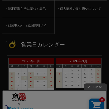
特定商取引法に基づく表示
個人情報の取り扱いについて
戦国魂.com（戦国情報サイ
ト）
営業日カレンダー
2026年8月
2026年9月
日
月
火
水
木
金
土
日
月
火
水
木
金
土
1
1
2
3
4
5
2
3
4
5
6
7
8
6
7
8
9
10
11
12
9
10
11
12
13
14
15
13
14
15
16
17
18
19
16
17
18
19
20
21
22
20
21
22
23
24
25
26
23
24
25
26
27
28
29
27
28
29
30
30
31
赤い日付が定休日です。
※定休日は、商品の発送・電話でのお問合せは、お休みさせて頂いて
おりますので予めご了承下さい。